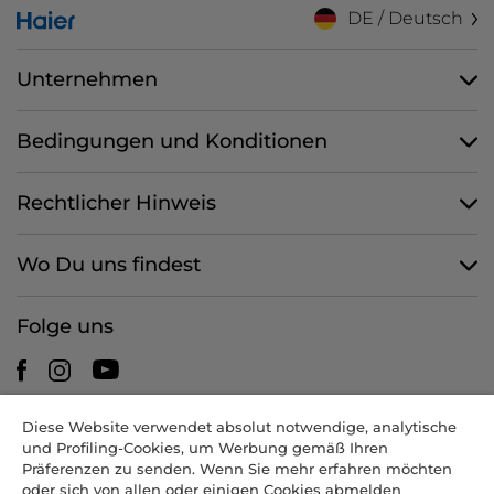
DE / Deutsch
Unternehmen
Bedingungen und Konditionen
Rechtlicher Hinweis
Wo Du uns findest
Folge uns
Diese Website verwendet absolut notwendige, analytische
CANDY HOOVER GROUP S.r.I. - mit Alleingesellschafter -
und Profiling-Cookies, um Werbung gemäß Ihren
RECHTSSITZ: Via Comolli 57 - 20861 Brugherio (MB) - Italien -
Präferenzen zu senden. Wenn Sie mehr erfahren möchten
VERWALTUNGSSITZE: Via Privata Eden Fumagalli snc - 20861
oder sich von allen oder einigen Cookies abmelden