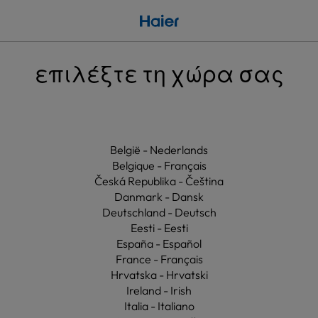
επιλέξτε τη χώρα σας
België - Nederlands
Belgique - Français
Česká Republika - Čeština
Danmark - Dansk
Deutschland - Deutsch
Eesti - Eesti
España - Español
France - Français
Hrvatska - Hrvatski
Ireland - Irish
Italia - Italiano