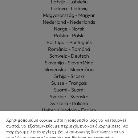
Latvija - Latviešu
Lietuva - Lietuvių
Magyarország - Magyar
Nederland - Nederlands
Norge - Norsk
Polska - Polski
Portugal - Português
România - Română
Schweiz - Deutsch
Slovenija - Slovenščina
Slovensko - Slovenčina
Srbija - Srpski
Suisse - Français
Suomi - Suomi
Sverige - Svenska
Svizzera - Italiano
United Kingdom - English
Ελλάδα - Ελληνικά
Χρησιμοποιούμε cookies ώστε η τοποθεσία μας να λειτουργεί
Україна - Українська
σωστά, να εξατομικεύουμε περιεχόμενο και διαφημίσεις, να
παρέχουμε λειτουργίες μέσων κοινωνικής δικτύωσης και να
αναλύουμε την κυκλοφορία μας. Επίσης, κοινοποιούμε