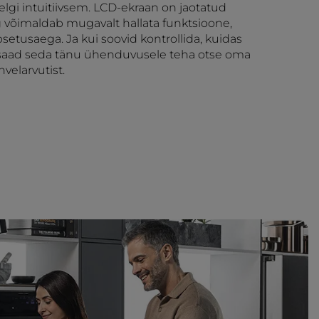
eelgi intuitiivsem. LCD-ekraan on jaotatud
 võimaldab mugavalt hallata funktsioone,
setusaega. Ja kui soovid kontrollida, kuidas
 saad seda tänu ühenduvusele teha otse oma
hvelarvutist.