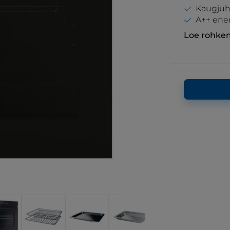
Kaugjuh
A++ ener
Loe rohke