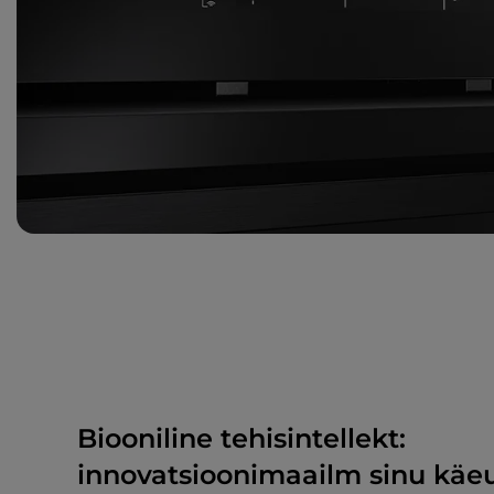
Biooniline tehisintellekt:
innovatsioonimaailm sinu käe