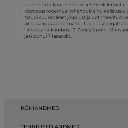
Lase oma kulinaarsel loovusel vabalt lennata –
küpsetuskogemus kohandub sinu eelistuste ja
Naudi suurepärast jõudlust ja optimeeritud ven
aitab saavutada laitmatud tulemused igal tasa
liitrises ahjukambris: ID Series 2 puhul 6 tasan
ja 6 puhul 7 tasandit.
PÕHIANDMED
TEHNILISED ANDMED