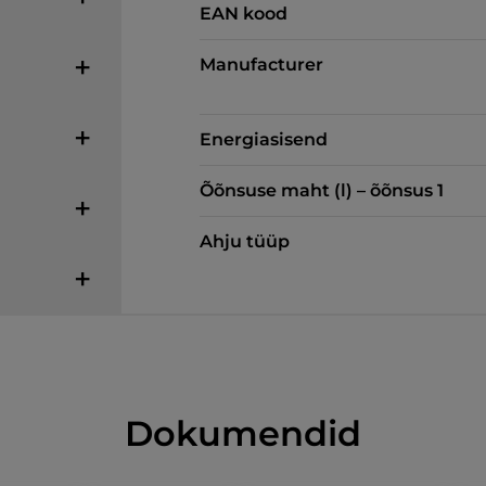
EAN kood
Manufacturer
Energiasisend
Õõnsuse maht (l) – õõnsus 1
Ahju tüüp
Dokumendid