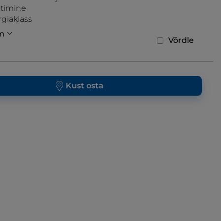
timine
giaklass
m
Võrdle
Kust osta