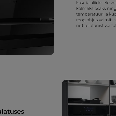
kasutajaliidesele v
kolmeks osaks ning
temperatuuri ja küp
roog ahjus valmib,
nutitelefonist või ta
ulatuses