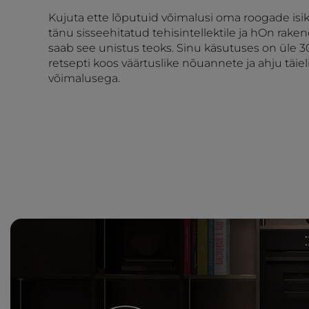
Kujuta ette lõputuid võimalusi oma roogade isi
tänu sisseehitatud tehisintellektile ja hOn rak
saab see unistus teoks. Sinu käsutuses on üle 
retsepti koos väärtuslike nõuannete ja ahju täie
võimalusega.