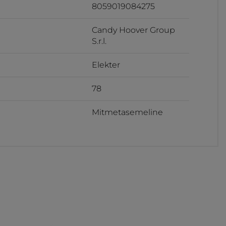
8059019084275
Candy Hoover Group
S.r.l.
Elekter
78
Mitmetasemeline