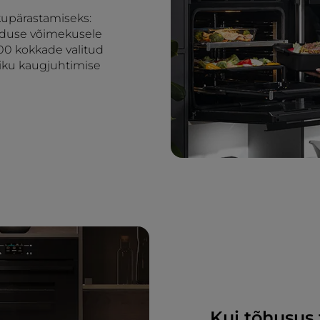
kupärastamiseks:
enduse võimekusele
300 kokkade valitud
liku kaugjuhtimise
Kui tõhusus