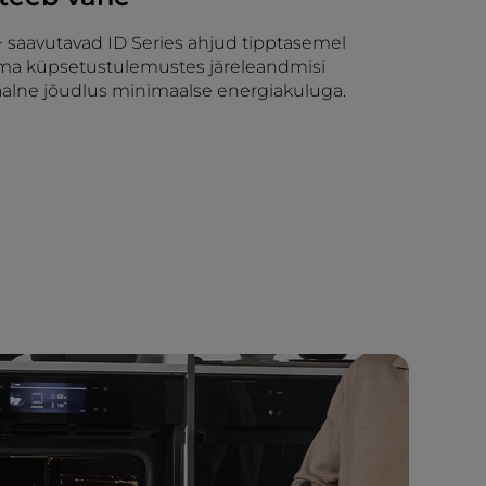
+ saavutavad ID Series ahjud tipptasemel
lma küpsetustulemustes järeleandmisi
alne jõudlus minimaalse energiakuluga.