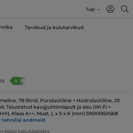
Tugi
ehnika
Tarvikud ja kulutarvikud
TB
line, 78 liitrid, Pürolüütiline + Hüdrolüütiline, 20
d, Täiustatud kaugjuhtimispult ja sisu (Wi-Fi +
), Klass A++, Must, L x S x K (mm) 595X595X568
i tehnilisi andmeid
klassi kasutajaliides