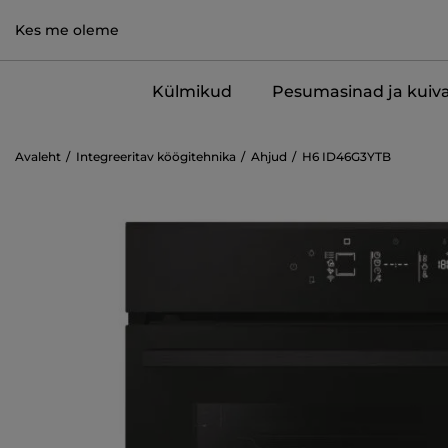
Kes me oleme
Külmikud
Pesumasinad ja kuiva
Avaleht
Integreeritav köögitehnika
Ahjud
H6 ID46G3YTB