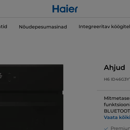
tid
Integreeritav köögit
Nõudepesumasinad
Ahjud
H6 ID46G3Y
Mitmetaseme
funktsiooni
BLUETOOTH®
Vaata kõik
Premium-