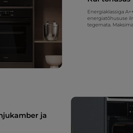
Energiaklassiga A+
energiatõhususe i
tegemata. Maksima
ahjukamber ja