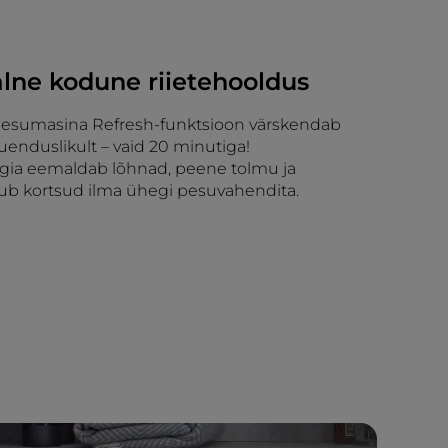
alne kodune riietehooldus
 pesumasina Refresh-funktsioon värskendab
uuenduslikult – vaid 20 minutiga!
gia eemaldab lõhnad, peene tolmu ja
lub kortsud ilma ühegi pesuvahendita.