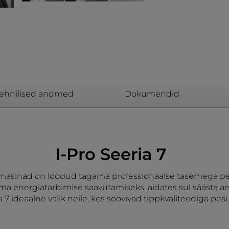
ehnilised andmed
Dokumendid
I-Pro Seeria 7
pesumasinad on loodud tagama professionaalse tasemega p
a energiatarbimise saavutamiseks, aidates sul säästa a
a 7 ideaalne valik neile, kes soovivad tippkvaliteediga p