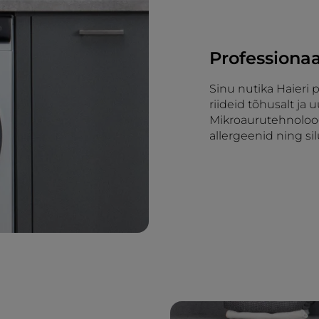
Professiona
Sinu nutika Haieri
riideid tõhusalt ja 
Mikroaurutehnoloo
allergeenid ning si