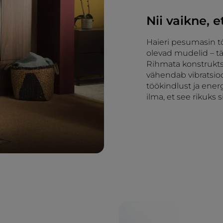
Nii vaikne, 
Haieri pesumasin tö
olevad mudelid – tä
Rihmata konstrukts
vähendab vibratsio
töökindlust ja ener
ilma, et see rikuks 