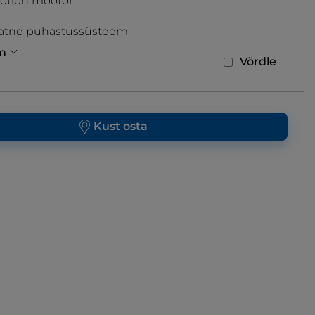
Motion mootor
tne puhastussüsteem
m
Võrdle
Kust osta