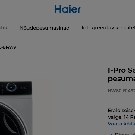
tid
Integreeritav köögit
Nõudepesumasinad
-B14979
I-Pro S
pesuma
HW80-B149
Eraldiseise
Valge, 14 
Vaata kõik