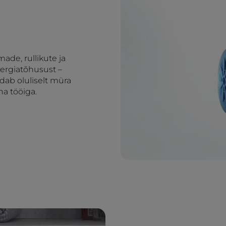
ade, rullikute ja
ergiatõhusust –
ndab oluliselt müra
na tööiga.