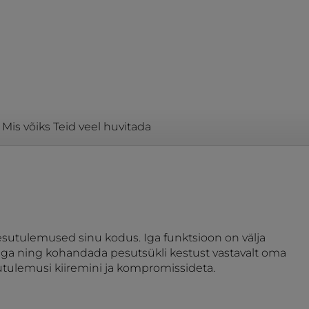
Mis võiks Teid veel huvitada
esutulemused sinu kodus. Iga funktsioon on välja
ega ning kohandada pesutsükli kestust vastavalt oma
esutulemusi kiiremini ja kompromissideta.