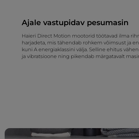
Ajale vastupidav pesumasin
Haieri Direct Motion mootorid töötavad ilma rihm
harjadeta, mis tähendab rohkem võimsust ja en
kuni A energiaklassini välja. Selline ehitus vähe
ja vibratsioone ning pikendab märgatavalt masi