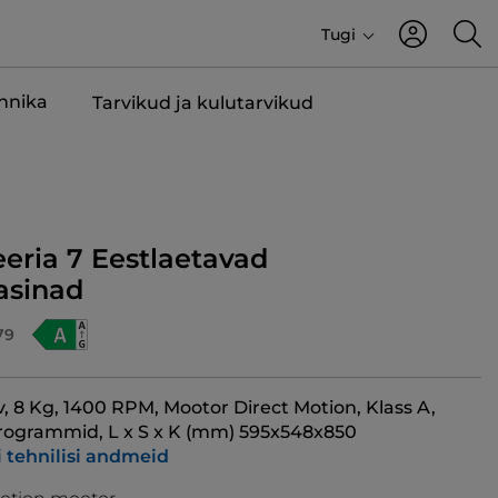
Tugi
ehnika
Tarvikud ja kulutarvikud
eeria 7 Eestlaetavad
sinad
79
v, 8 Kg, 1400 RPM, Mootor Direct Motion, Klass A,
Programmid, L x S x K (mm) 595x548x850
i tehnilisi andmeid