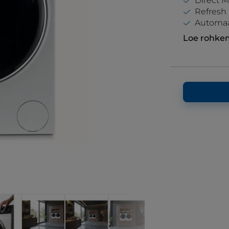
Direct 
Refresh
Automaa
Loe rohke