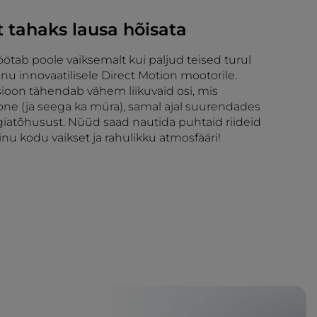
et tahaks lausa hõisata
ötab poole vaiksemalt kui paljud teised turul
nu innovaatilisele Direct Motion mootorile.
ioon tähendab vähem liikuvaid osi, mis
one (ja seega ka müra), samal ajal suurendades
giatõhusust. Nüüd saad nautida puhtaid riideid
sinu kodu vaikset ja rahulikku atmosfääri!