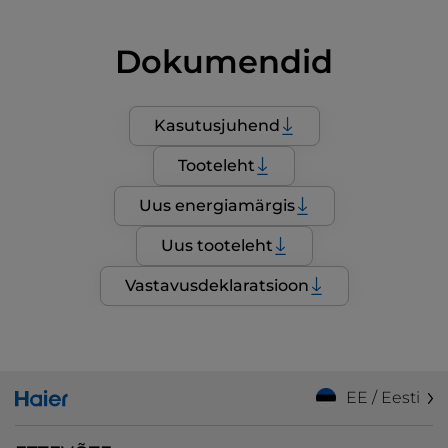
Dokumendid
Kasutusjuhend
Tooteleht
Uus energiamärgis
Uus tooteleht
Vastavusdeklaratsioon
EE / Eesti