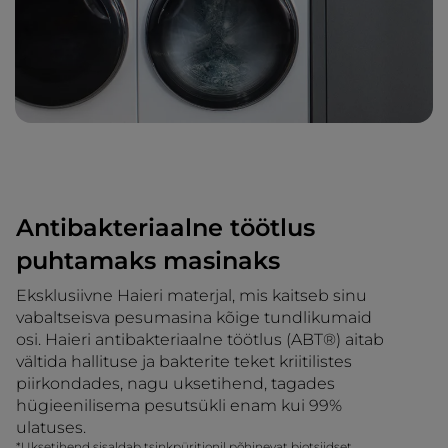
Antibakteriaalne töötlus
puhtamaks masinaks
Eksklusiivne Haieri materjal, mis kaitseb sinu
vabaltseisva pesumasina kõige tundlikumaid
osi. Haieri antibakteriaalne töötlus (ABT®) aitab
vältida hallituse ja bakterite teket kriitilistes
piirkondades, nagu uksetihend, tagades
hügieenilisema pesutsükli enam kui 99%
ulatuses.
*Uksetihend sisaldab tsinkpüritionil põhinevat biotsiidset