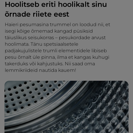
Hoolitseb eriti hoolikalt sinu
õrnade riiete eest
Haieri pesumasina trummel on loodud nii, et
isegi kõige õrnemad kangad püsiksid
täiuslikus seisukorras – pesukordade arvust
hoolimata. Tänu spetsiaalsetele
padjakujulistele trumli elementidele libiseb
pesu õrnalt üle pinna, ilma et kangas kuhugi
takerduks või kahjustuks. Nii saad oma
lemmikriideid nautida kauem!