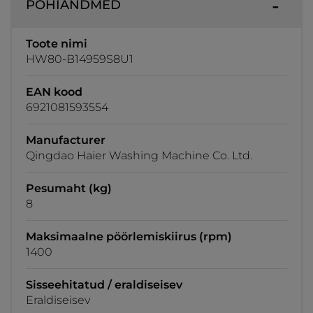
PÕHIANDMED
Toote nimi
HW80-B14959S8U1
EAN kood
6921081593554
Manufacturer
Qingdao Haier Washing Machine Co. Ltd.
Pesumaht (kg)
8
Maksimaalne pöörlemiskiirus (rpm)
1400
Sisseehitatud / eraldiseisev
Eraldiseisev