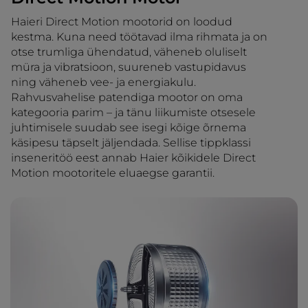
Haieri Direct Motion mootorid on loodud
kestma. Kuna need töötavad ilma rihmata ja on
otse trumliga ühendatud, väheneb oluliselt
müra ja vibratsioon, suureneb vastupidavus
ning väheneb vee- ja energiakulu.
Rahvusvahelise patendiga mootor on oma
kategooria parim – ja tänu liikumiste otsesele
juhtimisele suudab see isegi kõige õrnema
käsipesu täpselt jäljendada. Sellise tippklassi
inseneritöö eest annab Haier kõikidele Direct
Motion mootoritele eluaegse garantii.