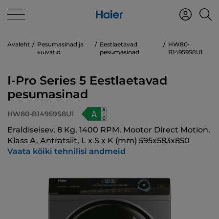
Avaleht
Pesumasinad ja
Eestlaetavad
HW80-
kuivatid
pesumasinad
B14959S8U1
I-Pro Series 5 Eestlaetavad
pesumasinad
HW80-B14959S8U1
Eraldiseisev, 8 Kg, 1400 RPM, Mootor Direct Motion,
Klass A, Antratsiit, L x S x K (mm) 595x583x850
Vaata kõiki tehnilisi andmeid