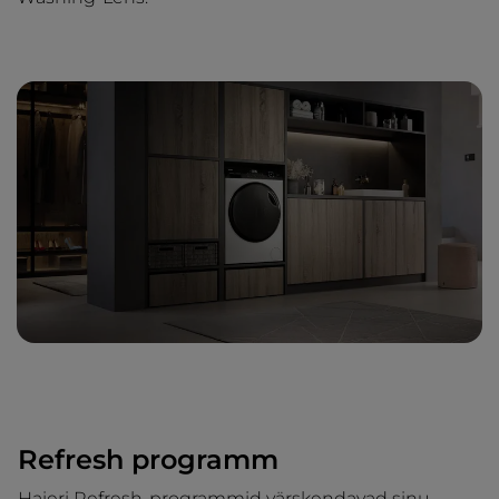
Refresh programm
Haieri Refresh-programmid värskendavad sinu