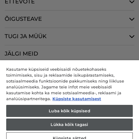
ETTEVÕTE
ÕIGUSTEAVE
TUGI JA MÜÜK
JÄLGI MEID
Kasutame küpsiseid veebisaidi nõuetekohaseks
toimimiseks, sisu ja reklaamide isikupärastamiseks,
sotsiaalmeedia funktsioonide pakkumiseks ning liikluse
CANDY HOOVER GROUP S.r.I. - ainuosanik - REGISTRIJÄRGNE
analüüsimiseks. Jagame teie infot meie veebisaidi
ASUKOHT: Via Comolli, 57 - 20861 Brugherio (MB) - Itaalia - BÜROOD:
kasutamise kohta ka meie sotsiaalmeedia-, reklaami ja
Via Privata Eden Fumagalli snc - 20861 Brugherio (MB) ja Via Trento
analüüsipartneritega.
Küpsiste kasutamisest
nr 20/A-22 - 20871 Vimercate (MB) - Itaalia - Tel: +39.039.2086.1 - Faks:
+39.039.2086.237 - Osakapital 35 000 000.00 € täielikult sisse
Luba kõik küpsised
makstud - Maksukood ja registrikood Milano-Monza-Brianza-Lodi
Äriregistris 04666310158 - KMKR nr 00786860965 - REA number: MB-
Lükka kõik tagasi
1033934 - IT AEOF luba 211870 - Äriühingut haldab ja koordineerib
Candy S.p.A.
Küpsiste sätted