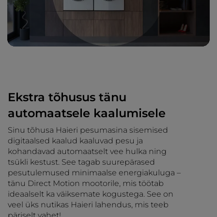
Ekstra tõhusus tänu
automaatsele kaalumisele
Sinu tõhusa Haieri pesumasina sisemised
digitaalsed kaalud kaaluvad pesu ja
kohandavad automaatselt vee hulka ning
tsükli kestust. See tagab suurepärased
pesutulemused minimaalse energiakuluga –
tänu Direct Motion mootorile, mis töötab
ideaalselt ka väiksemate kogustega. See on
veel üks nutikas Haieri lahendus, mis teeb
päriselt vahet!