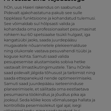
hOn, uus Haieri rakendus on saabunud.
Pidevalt ajakohastatuna pakub see sulle
tippklassi funktsioone ja kohandatud tulemusi.
See võimaldab sul hõlpsasti valida ja
kohandada oma professionaalset pesumasinat
rohkem kui 60 spetsiaalse tsükli hulgast, iga
kangatüübi jaoks, saada juurdepääsu
mugavatele nõuannetele plekieemalduse
ning olukorrale vastava pesuvahendi tüübi ja
koguse kohta. Samuti saad valida
pesupesemise alustamiseks sobiva hetke
vastavalt ilmastikutingimustele. Tänu hOnile
saad pidevalt jälgida tõhusust ja tarbimist ning
saada ettepanekuid nende optimeerimiseks.
Samuti saad juurdepääsu iseteeninduse
planeerimisele, et säilitada oma eestlaetava
pesumasina töökindlus ja jõudlus pika aja
jooksul. Seda kõike koos võimalusega hallata ja
kontrollida pesemisolekut igal ajal, isegi
väljaspool kodu, ning saada teateid, kui