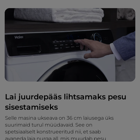
Lai juurdepääs lihtsamaks pesu
sisestamiseks
Selle masina ukseava on 36 cm laiusega üks
suurimaid turul müüdavaid. See on
spetsiaalselt konstrueeritud nii, et saab
avaneda laia nurga all, mis muudab pesu