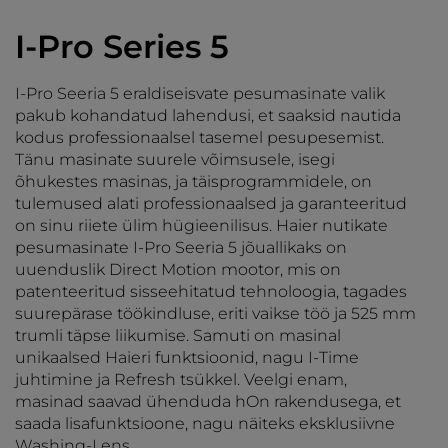
I-Pro Series 5
I-Pro Seeria 5 eraldiseisvate pesumasinate valik
pakub kohandatud lahendusi, et saaksid nautida
kodus professionaalsel tasemel pesupesemist.
Tänu masinate suurele võimsusele, isegi
õhukestes masinas, ja täisprogrammidele, on
tulemused alati professionaalsed ja garanteeritud
on sinu riiete ülim hügieenilisus. Haier nutikate
pesumasinate I-Pro Seeria 5 jõuallikaks on
uuenduslik Direct Motion mootor, mis on
patenteeritud sisseehitatud tehnoloogia, tagades
suurepärase töökindluse, eriti vaikse töö ja 525 mm
trumli täpse liikumise. Samuti on masinal
unikaalsed Haieri funktsioonid, nagu I-Time
juhtimine ja Refresh tsükkel. Veelgi enam,
masinad saavad ühenduda hOn rakendusega, et
saada lisafunktsioone, nagu näiteks eksklusiivne
Washing-Lens.