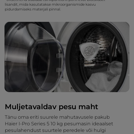
lisandit, mida kasutatakse mikroorganismide kasvu
pidurdamiseks materjali pinnal.
Muljetavaldav pesu maht
Tänu oma eriti suurele mahutavusele pakub
Haier I-Pro Series 5 10 kg pesumasin ideaalset
pesulahendust suurtele peredele või hulgi