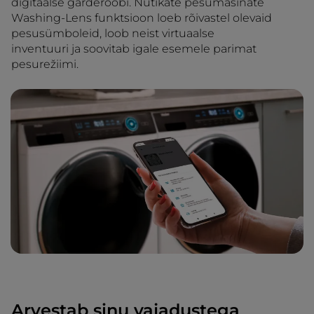
digitaalse garderoobi. Nutikate pesumasinate
Washing-Lens funktsioon loeb rõivastel olevaid
pesusümboleid, loob neist virtuaalse
inventuuri ja soovitab igale esemele parimat
pesurežiimi.
Arvestab sinu vajadustega