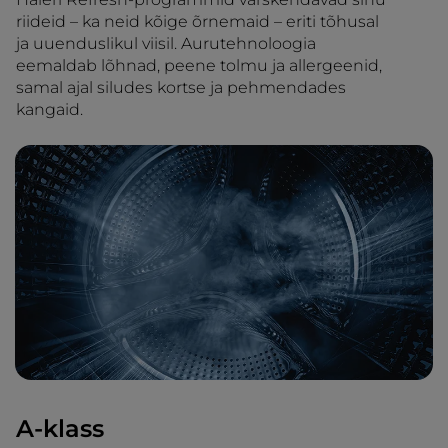
riideid – ka neid kõige õrnemaid – eriti tõhusal
ja uuenduslikul viisil. Aurutehnoloogia
eemaldab lõhnad, peene tolmu ja allergeenid,
samal ajal siludes kortse ja pehmendades
kangaid.
A-klass