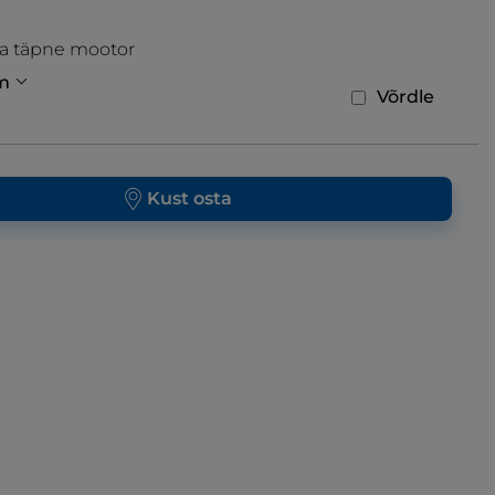
ja täpne mootor
m
Võrdle
Kust osta