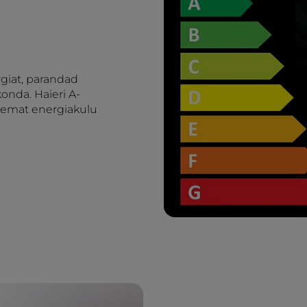
rgiat, parandad
onda. Haieri A-
ksemat energiakulu