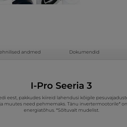
ehnilised andmed
Dokumendid
I-Pro Seeria 3
aliteedi eest, pakkudes kiireid lahendusi kõigile pesuvajad
ja muutes need pehmemaks. Tänu invertermootorile* on ma
energiatõhus. *Sõltuvalt mudelist.