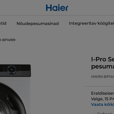
tid
Integreeritav köögit
Nõudepesumasinad
-BP14939
I-Pro S
pesuma
HW90-BP14
Eraldiseise
Valge, 15 
Vaata kõik