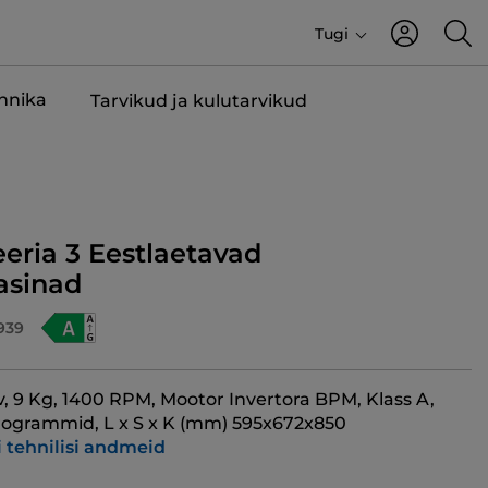
Tugi
ehnika
Tarvikud ja kulutarvikud
eeria 3 Eestlaetavad
sinad
939
v, 9 Kg, 1400 RPM, Mootor Invertora BPM, Klass A,
Programmid, L x S x K (mm) 595x672x850
i tehnilisi andmeid