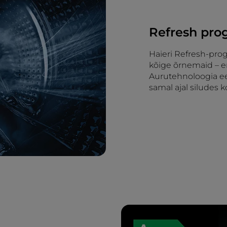
Refresh pr
Haieri Refresh-pro
kõige õrnemaid – eri
Aurutehnoloogia ee
samal ajal siludes