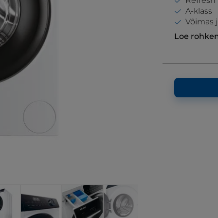
Refresh
A-klass
Võimas 
Loe rohke