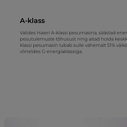
A-klass
Valides Haieri A-klassi pesumasina, säästad ene
pesutulemuste tõhusust ning aitad hoida keskk
klassi pesumasin lubab sulle vähemalt 51% väi
võrreldes G-energiaklassiga.