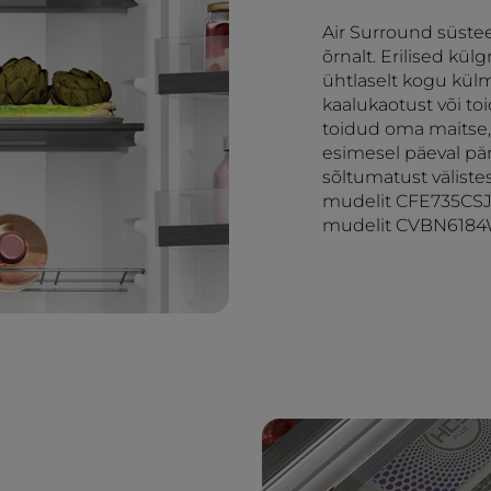
Air Surround süstee
õrnalt. Erilised kü
ühtlaselt kogu kül
kaalukaotust või toi
toidud oma maitse,
esimesel päeval pä
sõltumatust väliste
mudelit CFE735CSJ 
mudelit CVBN6184W