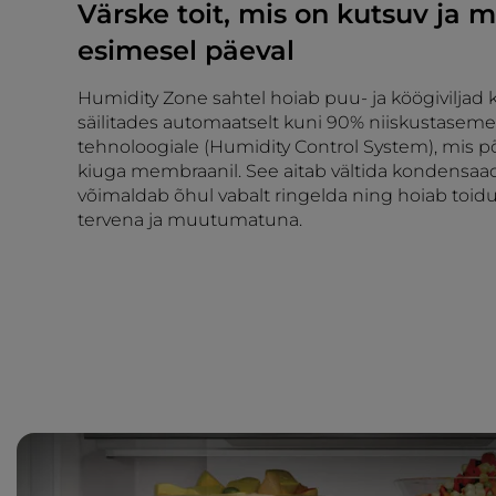
Värske toit, mis on kutsuv ja 
esimesel päeval
Humidity Zone sahtel hoiab puu- ja köögiviljad
säilitades automaatselt kuni 90% niiskustaseme 
tehnoloogiale (Humidity Control System), mis 
kiuga membraanil. See aitab vältida kondensaadi
võimaldab õhul vabalt ringelda ning hoiab toidu
tervena ja muutumatuna.