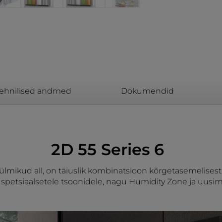
ehnilised andmed
Dokumendid
2D 55 Series 6
külmikud all, on täiuslik kombinatsioon kõrgetasemelisest 
u spetsiaalsetele tsoonidele, nagu Humidity Zone ja uusim