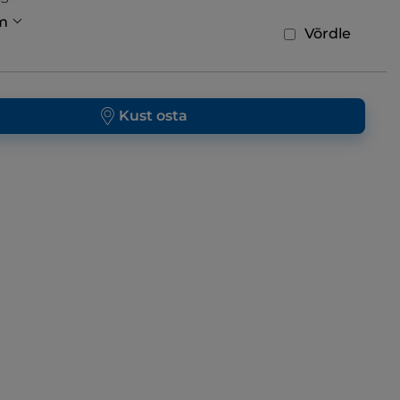
m
Võrdle
Kust osta