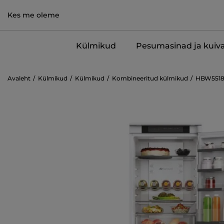
Kes me oleme
Külmikud
Pesumasinad ja kuiva
Avaleht
Külmikud
Külmikud
Kombineeritud külmikud
HBW551