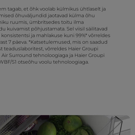
m tagab, et õhk voolab külmikus ühtlaselt ja
lgmised õhuväljundid jaotavad külma õhu
miku ruumis, ümbritsedes toitu ilma
du kuivamist põhjustamata. Sel viisil säilitavad
 konsistentsi ja mahlakuse kuni 99%* võrreldes
rast 7 päeva. *Katsetulemused, mis on saadud
st teaduslaboritest, võrreldes Haier Groupi
Air Surround tehnoloogiaga ja Haier Groupi
BF/S1 otseõhu voolu tehnoloogiaga.