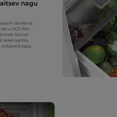
maitsev nagu
 kauem värskena,
tänu HCS-filtri
põhineb taimse
 teket sahtlis,
 toitained kaua