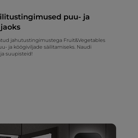
ilitustingimused puu- ja
 jaoks
statud jahutustingimustega Fruit&Vegetables
u- ja köögiviljade säilitamiseks. Naudi
 ja suupisteid!