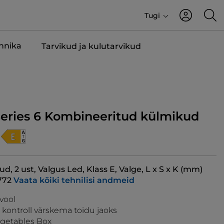
Tugi
ehnika
Tarvikud ja kulutarvikud
Series 6 Kombineeritud külmikud
ud, 2 ust, Valgus Led, Klass E, Valge, L x S x K (mm)
772
Vaata kõiki tehnilisi andmeid
vool
 kontroll värskema toidu jaoks
egetables Box