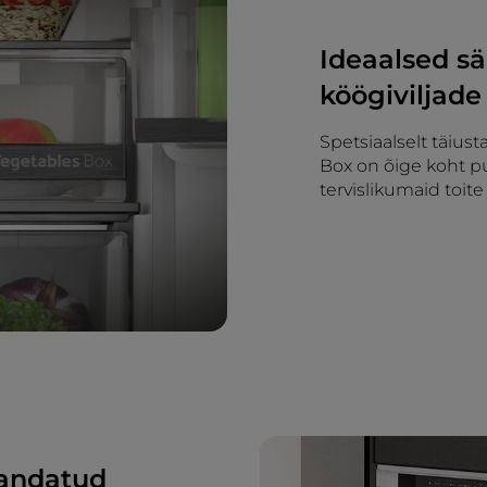
Ideaalsed sä
köögiviljade
Spetsiaalselt täiu
Box on õige koht pu
tervislikumaid toite
handatud