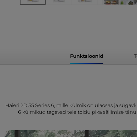
Funktsioonid
T
Haieri 2D 55 Series 6, mille külmik on ülaosas ja sügav
6 külmikud tagavad teie toidu pika säilimise tän