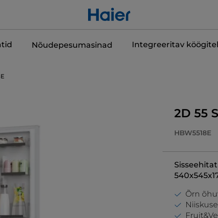
tid
Integreeritav köögit
Nõudepesumasinad
8E
2D 55 
HBW5518E
Sisseehitat
540x545x1
Õrn õhu
Niiskuse
Fruit&V