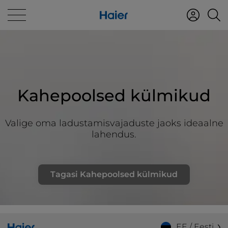
Kahepoolsed külmikud
Valige oma ladustamisvajaduste jaoks ideaalne
lahendus.
Tagasi Kahepoolsed külmikud
EE / Eesti