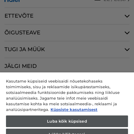
ETTEVÕTE
ÕIGUSTEAVE
TUGI JA MÜÜK
JÄLGI MEID
Kasutame küpsiseid veebisaidi nõuetekohaseks
toimimiseks, sisu ja reklaamide isikupärastamiseks,
sotsiaalmeedia funktsioonide pakkumiseks ning liikluse
CANDY HOOVER GROUP S.r.I. - ainuosanik - REGISTRIJÄRGNE
analüüsimiseks. Jagame teie infot meie veebisaidi
ASUKOHT: Via Comolli, 57 - 20861 Brugherio (MB) - Itaalia - BÜROOD:
kasutamise kohta ka meie sotsiaalmeedia-, reklaami ja
Via Privata Eden Fumagalli snc - 20861 Brugherio (MB) ja Via Trento
analüüsipartneritega.
Küpsiste kasutamisest
nr 20/A-22 - 20871 Vimercate (MB) - Itaalia - Tel: +39.039.2086.1 - Faks:
+39.039.2086.237 - Osakapital 35 000 000.00 € täielikult sisse
Luba kõik küpsised
makstud - Maksukood ja registrikood Milano-Monza-Brianza-Lodi
Äriregistris 04666310158 - KMKR nr 00786860965 - REA number: MB-