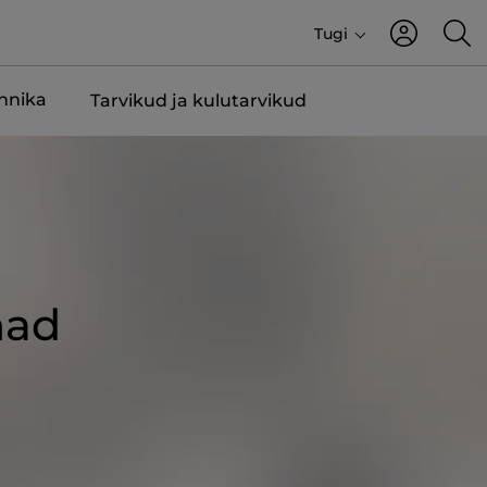
Tugi
ehnika
Tarvikud ja kulutarvikud
nad