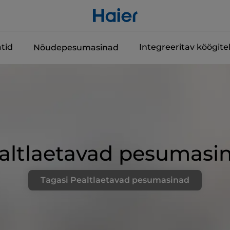
tid
Integreeritav köögit
Nõudepesumasinad
altlaetavad pesumasi
Tagasi Pealtlaetavad pesumasinad