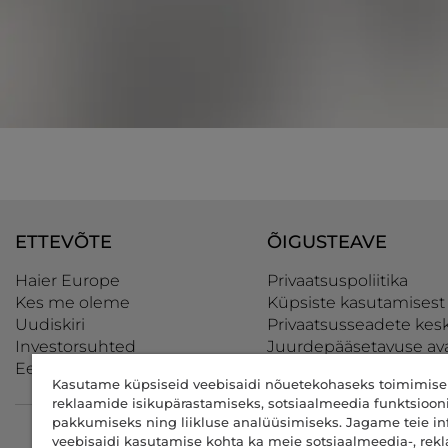
ETTEVÕTE
ÕIGUSTEAVE
Haier Europe
Privaatsuspoliitika
Kes me oleme
Küpsiste kasutamisest
Uudiskiri
Privaatsusseadete kes
Investorsuhted
Juurdepääsetavuse av
Eetikakoodeks
Data Act Policy
Kasutame küpsiseid veebisaidi nõuetekohaseks toimimisek
reklaamide isikupärastamiseks, sotsiaalmeedia funktsioon
pakkumiseks ning liikluse analüüsimiseks. Jagame teie in
CANDY HOOVER GROUP S.r.I. - ainuosanik - REGISTRIJÄRGNE
veebisaidi kasutamise kohta ka meie sotsiaalmeedia-, rekl