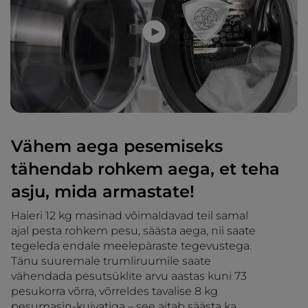
Vähem aega pesemiseks
tähendab rohkem aega, et teha
asju, mida armastate!
Haieri 12 kg masinad võimaldavad teil samal
ajal pesta rohkem pesu, säästa aega, nii saate
tegeleda endale meelepäraste tegevustega.
Tänu suuremale trumliruumile saate
vähendada pesutsüklite arvu aastas kuni 73
pesukorra võrra, võrreldes tavalise 8 kg
pesumasin-kuivatiga – see aitab säästa ka