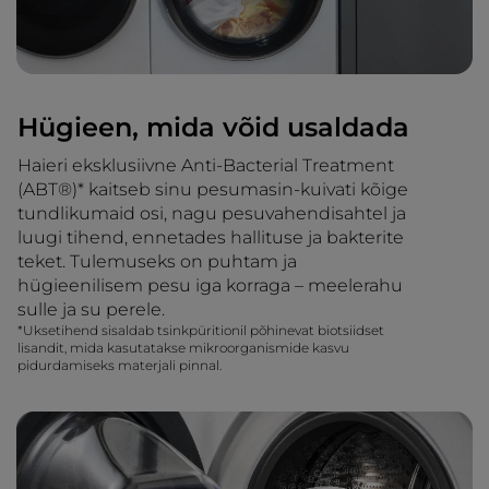
Hügieen, mida võid usaldada
Haieri eksklusiivne Anti-Bacterial Treatment
(ABT®)* kaitseb sinu pesumasin-kuivati kõige
tundlikumaid osi, nagu pesuvahendisahtel ja
luugi tihend, ennetades hallituse ja bakterite
teket. Tulemuseks on puhtam ja
hügieenilisem pesu iga korraga – meelerahu
sulle ja su perele.
*Uksetihend sisaldab tsinkpüritionil põhinevat biotsiidset
lisandit, mida kasutatakse mikroorganismide kasvu
pidurdamiseks materjali pinnal.