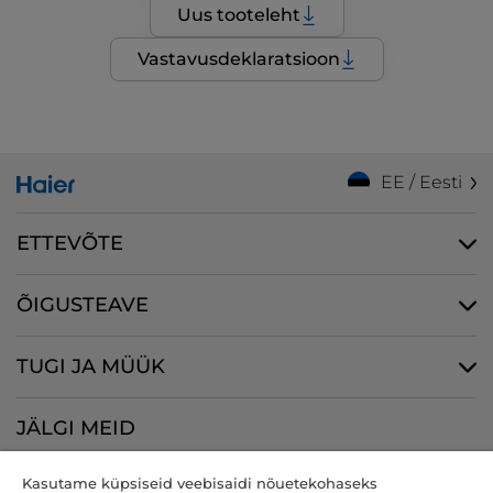
Uus tooteleht
Vastavusdeklaratsioon
EE / Eesti
ETTEVÕTE
ÕIGUSTEAVE
TUGI JA MÜÜK
JÄLGI MEID
Kasutame küpsiseid veebisaidi nõuetekohaseks