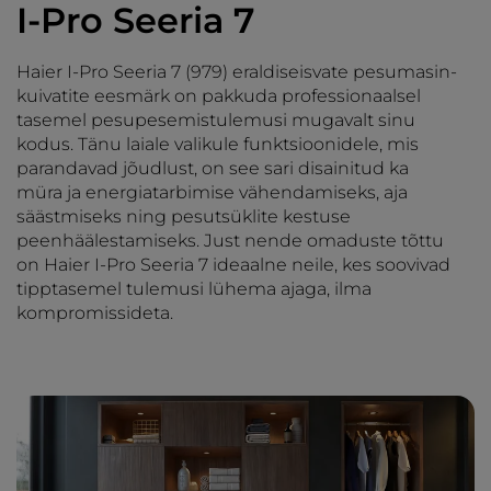
I-Pro Seeria 7
Haier I-Pro Seeria 7 (979) eraldiseisvate pesumasin-
kuivatite eesmärk on pakkuda professionaalsel
tasemel pesupesemistulemusi mugavalt sinu
kodus. Tänu laiale valikule funktsioonidele, mis
parandavad jõudlust, on see sari disainitud ka
müra ja energiatarbimise vähendamiseks, aja
säästmiseks ning pesutsüklite kestuse
peenhäälestamiseks. Just nende omaduste tõttu
on Haier I-Pro Seeria 7 ideaalne neile, kes soovivad
tipptasemel tulemusi lühema ajaga, ilma
kompromissideta.