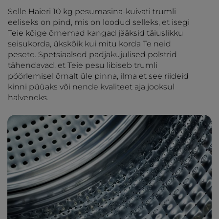
Selle Haieri 10 kg pesumasina-kuivati trumli
eeliseks on pind, mis on loodud selleks, et isegi
Teie kõige õrnemad kangad jääksid täiuslikku
seisukorda, ükskõik kui mitu korda Te neid
pesete. Spetsiaalsed padjakujulised polstrid
tähendavad, et Teie pesu libiseb trumli
pöörlemisel õrnalt üle pinna, ilma et see riideid
kinni püüaks või nende kvaliteet aja jooksul
halveneks.