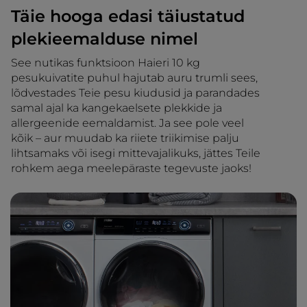
Täie hooga edasi täiustatud
plekieemalduse nimel
See nutikas funktsioon Haieri 10 kg
pesukuivatite puhul hajutab auru trumli sees,
lõdvestades Teie pesu kiudusid ja parandades
samal ajal ka kangekaelsete plekkide ja
allergeenide eemaldamist. Ja see pole veel
kõik – aur muudab ka riiete triikimise palju
lihtsamaks või isegi mittevajalikuks, jättes Teile
rohkem aega meelepäraste tegevuste jaoks!