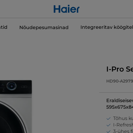
tid
Integreeritav köögit
Nõudepesumasinad
I-Pro S
HD90-A297
Eraldiseise
595x675x8
Tõhus ku
I-Refres
3-ühes fi