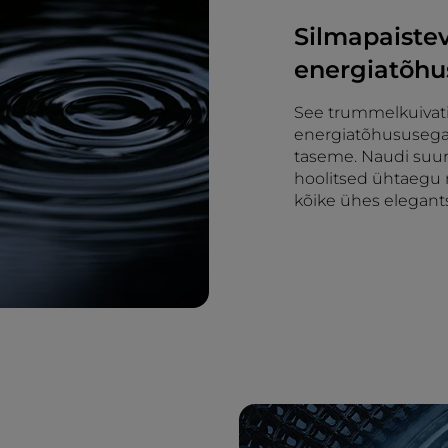
Silmapaiste
energiatõh
See trummelkuivat
energiatõhususega,
taseme. Naudi suur
hoolitsed ühtaegu n
kõike ühes elegant