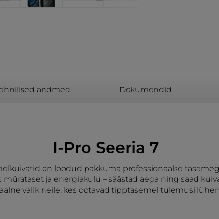
ehnilised andmed
Dokumendid
I-Pro Seeria 7
trummelkuivatid on loodud pakkuma professionaalse tasem
mürataset ja energiakulu – säästad aega ning saad kuivatu
deaalne valik neile, kes ootavad tipptasemel tulemusi lüh