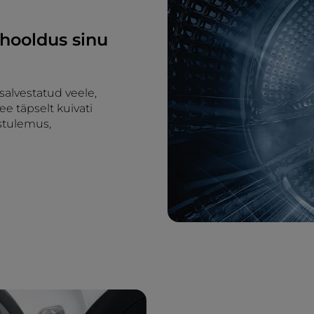
 hooldus sinu
 salvestatud veele,
ee täpselt kuivati
stulemus,