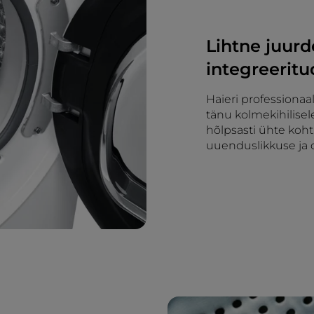
Lihtne juurd
integreeritu
Haieri professionaa
tänu kolmekihilisele
hõlpsasti ühte koh
uuenduslikkuse ja d