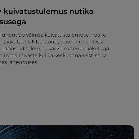
v kuivatustulemus nutika
ususega
i ühendab võimsa kuivatustulemuse nutika
 saavutades NEL-standardite järgi E-klassi
epäraseid tulemusi väiksema energiakuluga –
ii oma rõivaste kui ka keskkonna eest, seda
ses lahenduses.