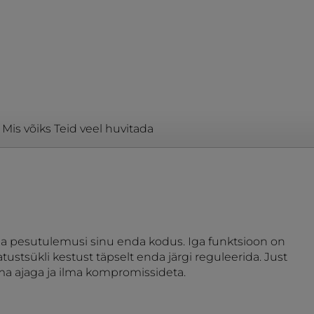
Mis võiks Teid veel huvitada
ega pesutulemusi sinu enda kodus. Iga funktsioon on
stsükli kestust täpselt enda järgi reguleerida. Just
ema ajaga ja ilma kompromissideta.