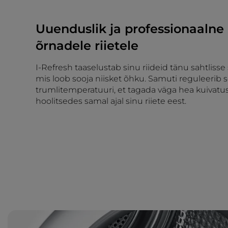
Uuenduslik ja professionaalne
õrnadele riietele
I-Refresh taaselustab sinu riideid tänu sahtlisse
mis loob sooja niisket õhku. Samuti reguleerib s
trumlitemperatuuri, et tagada väga hea kuivatu
hoolitsedes samal ajal sinu riiete eest.