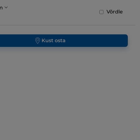
m
Võrdle
Kust osta