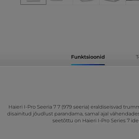
Funktsioonid
T
Haieri I-Pro Seeria 7 7 (979 seeria) eraldiseisvad 
disainitud jõudlust parandama, samal ajal vähendades 
seetõttu on Haieri I-Pro Series 7 i