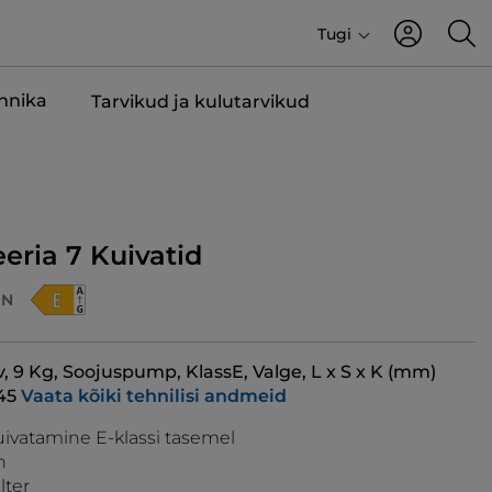
Tugi
ehnika
Tarvikud ja kulutarvikud
eeria 7 Kuivatid
9N
v, 9 Kg, Soojuspump, KlassE, Valge, L x S x K (mm)
45
Vaata kõiki tehnilisi andmeid
ivatamine E-klassi tasemel
h
lter