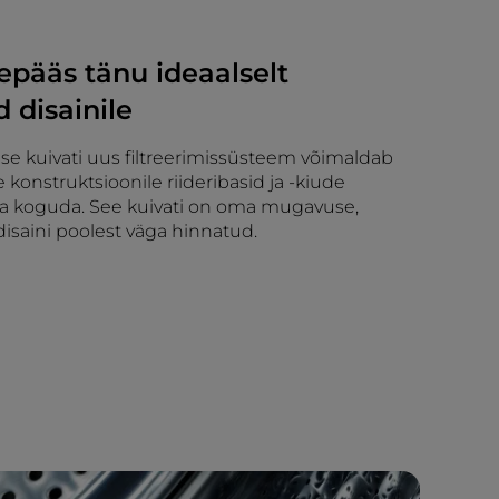
epääs tänu ideaalselt
d disainile
lse kuivati uus filtreerimissüsteem võimaldab
 konstruktsioonile riideribasid ja -kiude
ta koguda. See kuivati on oma mugavuse,
isaini poolest väga hinnatud.