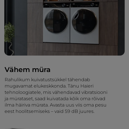
Vähem müra
Rahulikum kuivatustsükkel tähendab
mugavamat elukeskkonda. Tänu Haieri
tehnoloogiatele, mis vähendavad vibratsiooni
ja mürataset, saad kuivatada kõik oma rõivad
ilma häiriva mürata. Avasta uus viis oma pesu
eest hoolitsemiseks – vaid 59 dB juures.