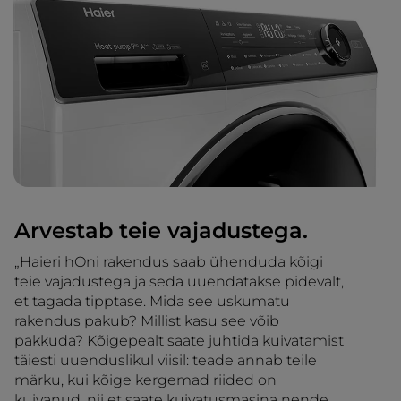
Arvestab teie vajadustega.
„Haieri hOni rakendus saab ühenduda kõigi
teie vajadustega ja seda uuendatakse pidevalt,
et tagada tipptase. Mida see uskumatu
rakendus pakub? Millist kasu see võib
pakkuda? Kõigepealt saate juhtida kuivatamist
täiesti uuenduslikul viisil: teade annab teile
märku, kui kõige kergemad riided on
kuivanud, nii et saate kuivatusmasina nende