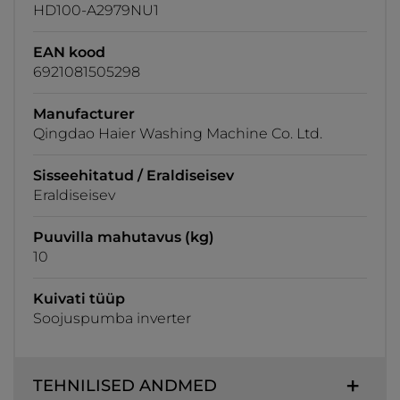
HD100-A2979NU1
EAN kood
6921081505298
Manufacturer
Qingdao Haier Washing Machine Co. Ltd.
Sisseehitatud / Eraldiseisev
Eraldiseisev
Puuvilla mahutavus (kg)
10
Kuivati tüüp
Soojuspumba inverter
TEHNILISED ANDMED