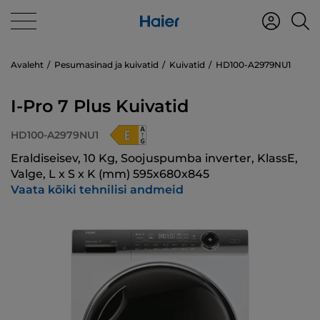
Avaleht
Pesumasinad ja kuivatid
Kuivatid
HD100-A2979NU1
I-Pro 7 Plus Kuivatid
HD100-A2979NU1
Eraldiseisev, 10 Kg, Soojuspumba inverter, KlassE,
Valge, L x S x K (mm) 595x680x845
Vaata kõiki tehnilisi andmeid