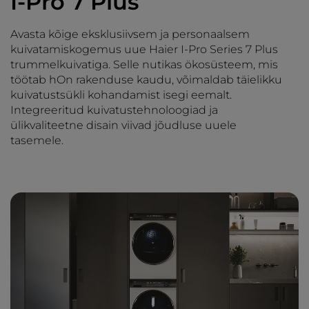
I-Pro 7 Plus
Avasta kõige eksklusiivsem ja personaalsem
kuivatamiskogemus uue Haier I-Pro Series 7 Plus
trummelkuivatiga. Selle nutikas ökosüsteem, mis
töötab hOn rakenduse kaudu, võimaldab täielikku
kuivatustsükli kohandamist isegi eemalt.
Integreeritud kuivatustehnoloogiad ja
ülikvaliteetne disain viivad jõudluse uuele
tasemele.