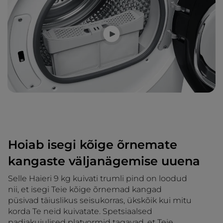
Hoiab isegi kõige õrnemate
kangaste väljanägemise uuena
Selle Haieri 9 kg kuivati trumli pind on loodud
nii, et isegi Teie kõige õrnemad kangad
püsivad täiuslikus seisukorras, ükskõik kui mitu
korda Te neid kuivatate. Spetsiaalsed
padjakujulised platvormid tagavad, et Teie