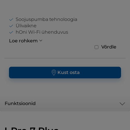
Soojuspumba tehnoloogia
Ülivaikne
hOni Wi-Fi ühenduvus
Loe rohkem
Võrdle
Kust osta
Funktsioonid