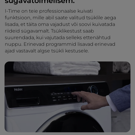
sügavatoimelisem.
I-Time on teie professionaalse kuivati
funktsioon, mille abil saate valitud tsüklile aega
lisada, et täita oma vajadust või soovi kuivatada
riideid sügavamalt. Tsüklikestust saab
suurendada, kui vajutada selleks ettenähtud
nuppu. Erinevad programmid lisavad erinevad
ajad vastavalt algse tsükli kestusele.