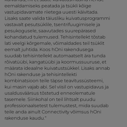
eemaldamiseks peatada ja tsükli kõige
vastupidavamate riietega uuesti käivitada.
Lisaks saate valida täiusliku kuivatusprogrammi
vastavalt pesutsüklile, tsentrifuugimisele ja
pesukogusele, saavutades suurepärased
kohandatud tulemused. Tehisintellekt tõstab
lati veelgi kõrgemale, võimaldades teil tsüklit
eemalt juhtida. Koos hOni rakendusega
suudab tehisintellekt automaatselt ära tunda
rõivatüübi, kangatüübi ja koormussuuruse, et
määrata ideaalne kuivatustsükkel. Lisaks annab
hOni rakenduse ja tehisintellekti
kombinatsioon teile täpse teavitussüsteemi,
kui masin vajab abi. Sel viisil on vastupidavus ja
usaldusväärsus tõstetud enneolematule
tasemele. Siinkohal on teil lihtsalt puudu
professionaalsetest tulemustest, mida suudab
teile anda ainult Connectivity võimsus hOni
rakenduse kaudu.“