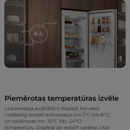
Piemērotas temperatūras izvēle
Ledusskapja augšdaļā ir displejs, kur varat
neatkarīgi iestatīt ledusskapja (no 2°C līdz 8°C)
un saldētavas (no -16°C līdz -24°C)
temperatūru. Displejā var iestatīt vairākas citas