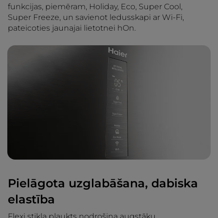
funkcijas, piemēram, Holiday, Eco, Super Cool,
Super Freeze, un savienot ledusskapi ar Wi-Fi,
pateicoties jaunajai lietotnei hOn.
Pielāgota uzglabāšana, dabiska
elastība
Flexi stikla plaukts nodrošina augstāku