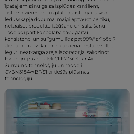
īpašajiem sānu gaisa izplūdes kanāliem,
sistēma vienmērīgi izplata auksto gaisu visā
ledusskapja dobumā, maigi aptverot pārtiku,
neizraisot produktu izžūšanu un sakalšanu.
Tādējādi pārtika saglabā savu garšu,
konsistenci un sulīgumu līdz pat 99%* arī pēc 7
dienām – gluži kā pirmajā dienā. Testa rezultāti
iegūti neatkarīgā ārējā laboratorijā, salīdzinot
Haier grupas modeli CFE735CSJ ar Air
Surround tehnoloģiju un modeli
CVBN6184WBF/S1 ar tiešās plūsmas
tehnoloģiju.