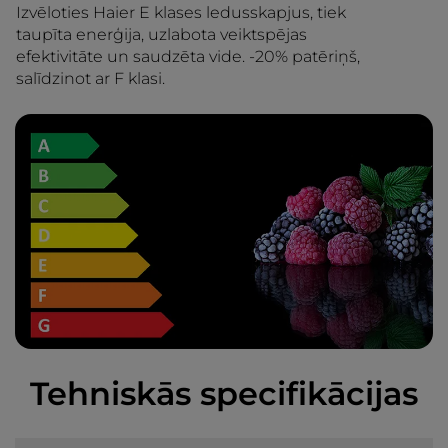
Izvēloties Haier E klases ledusskapjus, tiek
taupīta enerģija, uzlabota veiktspējas
efektivitāte un saudzēta vide. -20% patēriņš,
salīdzinot ar F klasi.
Tehniskās specifikācijas