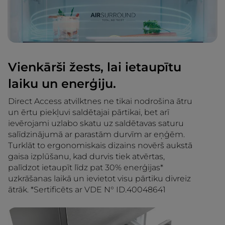
Vienkārši žests, lai ietaupītu
laiku un enerģiju.
Direct Access atvilktnes ne tikai nodrošina ātru
un ērtu piekļuvi saldētajai pārtikai, bet arī
ievērojami uzlabo skatu uz saldētavas saturu
salīdzinājumā ar parastām durvīm ar eņģēm.
Turklāt to ergonomiskais dizains novērš aukstā
gaisa izplūšanu, kad durvis tiek atvērtas,
palīdzot ietaupīt līdz pat 30% enerģijas*
uzkrāšanas laikā un ievietot visu pārtiku divreiz
ātrāk. *Sertificēts ar VDE N° ID.40048641