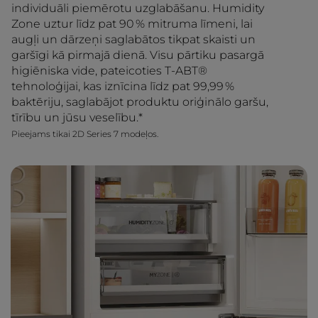
individuāli piemērotu uzglabāšanu. Humidity
Zone uztur līdz pat 90 % mitruma līmeni, lai
augļi un dārzeņi saglabātos tikpat skaisti un
garšīgi kā pirmajā dienā. Visu pārtiku pasargā
higiēniska vide, pateicoties T-ABT®
tehnoloģijai, kas iznīcina līdz pat 99,99 %
baktēriju, saglabājot produktu oriģinālo garšu,
tīrību un jūsu veselību.*
Pieejams tikai 2D Series 7 modeļos.