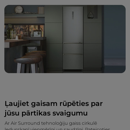
Ļaujiet gaisam rūpēties par
jūsu pārtikas svaigumu
Ar Air Surround tehnoloģiju gaiss cirkulē
ledusskapī vienmērīgi un saudzīgi. Pateicoties