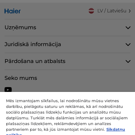
LV / Latviešu
Uzņēmums
Juridiskā informācija
Pārdošana un atbalsts
Seko mums
Mēs izmantojam sīkfailus, lai nodrošinātu mūsu vietnes
darbību, pielāgotu saturu un reklāmas, kā arī nodrošinātu
CANDY HOOVER GROUP S.r.I. - vienīgais akcionārs - JURIDISKĀ
sociālo plašsaziņas līdzekļu funkcijas un analizētu mūsu
ADRESE: Via Comolli, 57 - 20861 Brugherio (MB) - Itālija -
datplūsmu. Turklāt mēs dalāmies informācijā ar sociālajiem
ADMINISTRATĪVIE BIROJI: Via Privata Eden Fumagalli snc - 20861
plašsaziņas līdzekļiem, reklāmdevējiem un analīzes
Brugherio (MB) un Via Trento Nr. 20/A-22 - 20871 Vimercate (MB) -
partneriem par to, kā jūs izmantojat mūsu vietni.
Sīkdatņu
Itālija - Tālr.: +39.039.2086.1 - Fakss: +39.039.2086.237 - Pamatkapitāls