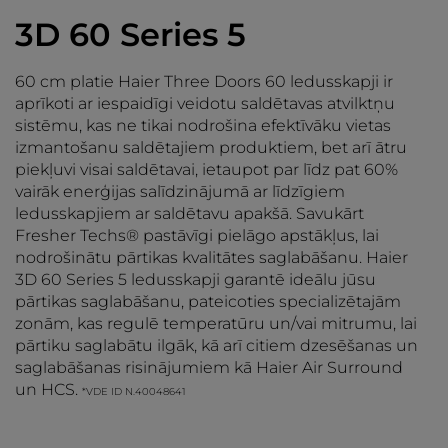
3D 60 Series 5
60 cm platie Haier Three Doors 60 ledusskapji ir
aprīkoti ar iespaidīgi veidotu saldētavas atvilktņu
sistēmu, kas ne tikai nodrošina efektīvāku vietas
izmantošanu saldētajiem produktiem, bet arī ātru
piekļuvi visai saldētavai, ietaupot par līdz pat 60%
vairāk enerģijas salīdzinājumā ar līdzīgiem
ledusskapjiem ar saldētavu apakšā. Savukārt
Fresher Techs® pastāvīgi pielāgo apstākļus, lai
nodrošinātu pārtikas kvalitātes saglabāšanu. Haier
3D 60 Series 5 ledusskapji garantē ideālu jūsu
pārtikas saglabāšanu, pateicoties specializētajām
zonām, kas regulē temperatūru un/vai mitrumu, lai
pārtiku saglabātu ilgāk, kā arī citiem dzesēšanas un
saglabāšanas risinājumiem kā Haier Air Surround
un HCS.
*VDE ID N.40048641