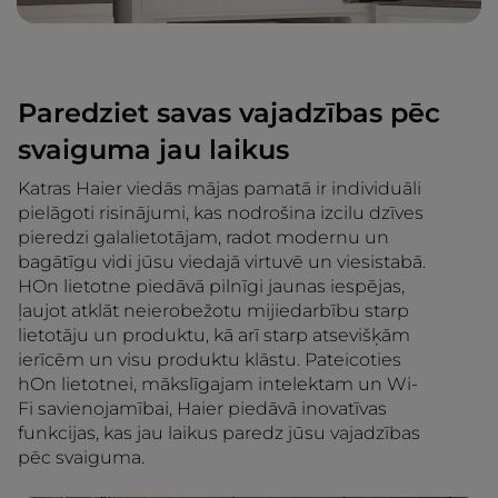
Paredziet savas vajadzības pēc
svaiguma jau laikus
Katras Haier viedās mājas pamatā ir individuāli
pielāgoti risinājumi, kas nodrošina izcilu dzīves
pieredzi galalietotājam, radot modernu un
bagātīgu vidi jūsu viedajā virtuvē un viesistabā.
HOn lietotne piedāvā pilnīgi jaunas iespējas,
ļaujot atklāt neierobežotu mijiedarbību starp
lietotāju un produktu, kā arī starp atsevišķām
ierīcēm un visu produktu klāstu. Pateicoties
hOn lietotnei, mākslīgajam intelektam un Wi-
Fi savienojamībai, Haier piedāvā inovatīvas
funkcijas, kas jau laikus paredz jūsu vajadzības
pēc svaiguma.