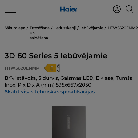
Sākumlapa
Dzesēšana
Ledusskapji
Iebūvējamie
HTW5620ENMP
un
saldēšana
3D 60 Series 5 Iebūvējamie
HTW5620ENMP
Brīvi stāvoša, 3 durvis, Gaismas LED, E klase, Tumšs
Inox, P x D x A (mm) 595x667x2050
Skatīt visas tehniskās specifikācijas