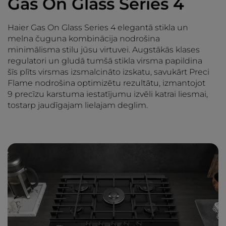
Gas On Glass Series 4
Haier Gas On Glass Series 4 elegantā stikla un
melna čuguna kombinācija nodrošina
minimālisma stilu jūsu virtuvei. Augstākās klases
regulatori un gludā tumšā stikla virsma papildina
šīs plīts virsmas izsmalcināto izskatu, savukārt Preci
Flame nodrošina optimizētu rezultātu, izmantojot
9 precīzu karstuma iestatījumu izvēli katrai liesmai,
tostarp jaudīgajam lielajam deglim.