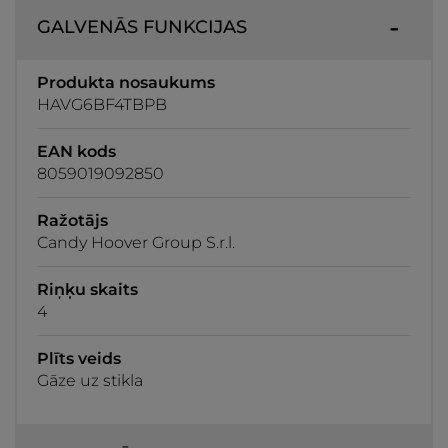
GALVENĀS FUNKCIJAS
Produkta nosaukums
HAVG6BF4TBPB
EAN kods
8059019092850
Ražotājs
Candy Hoover Group S.r.l.
Riņķu skaits
4
Plīts veids
Gāze uz stikla