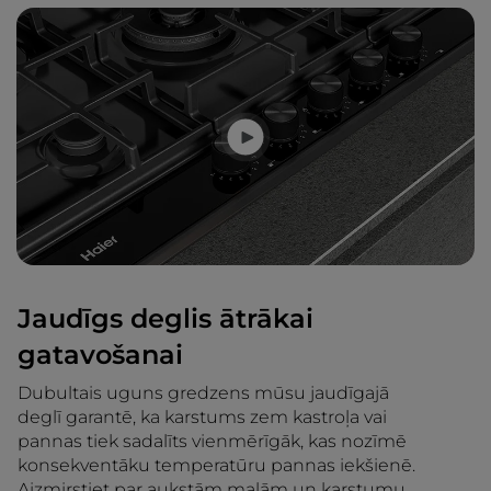
Jaudīgs deglis ātrākai
gatavošanai
Dubultais uguns gredzens mūsu jaudīgajā
deglī garantē, ka karstums zem kastroļa vai
pannas tiek sadalīts vienmērīgāk, kas nozīmē
konsekventāku temperatūru pannas iekšienē.
Aizmirstiet par aukstām malām un karstumu