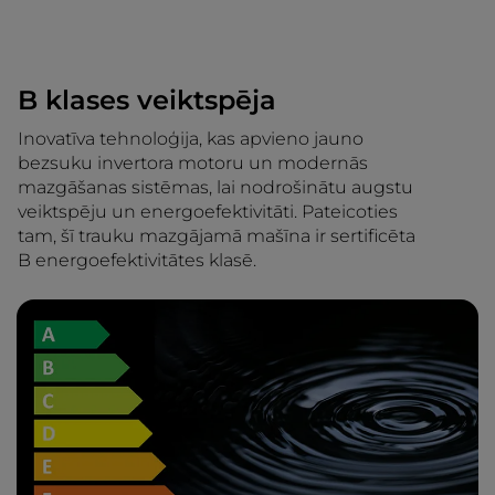
B klases veiktspēja
Inovatīva tehnoloģija, kas apvieno jauno
bezsuku invertora motoru un modernās
mazgāšanas sistēmas, lai nodrošinātu augstu
veiktspēju un energoefektivitāti. Pateicoties
tam, šī trauku mazgājamā mašīna ir sertificēta
B energoefektivitātes klasē.