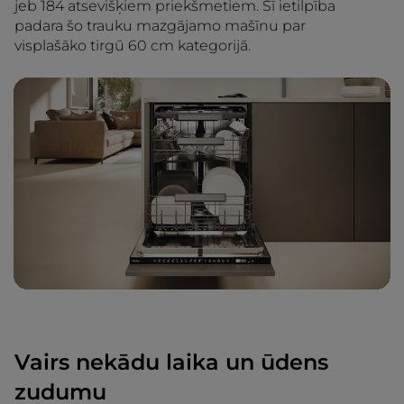
jeb 184 atsevišķiem priekšmetiem. Šī ietilpība
padara šo trauku mazgājamo mašīnu par
visplašāko tirgū 60 cm kategorijā.
Vairs nekādu laika un ūdens
zudumu