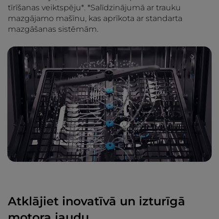
tīrīšanas veiktspēju*. *Salīdzinājumā ar trauku
mazgājamo mašīnu, kas aprīkota ar standarta
mazgāšanas sistēmām.
Atklājiet inovatīvā un izturīgā
motora jaudu