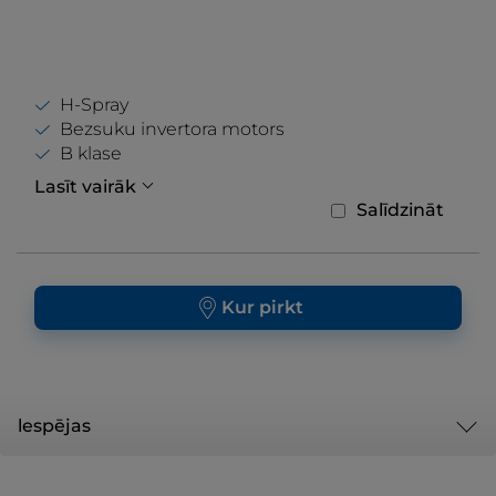
H-Spray
Bezsuku invertora motors
B klase
Lasīt vairāk
Salīdzināt
Kur pirkt
lespējas