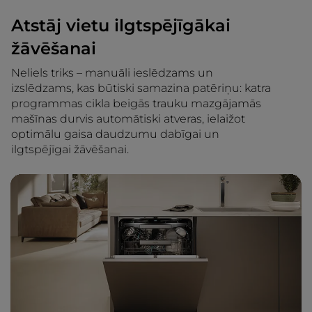
Atstāj vietu ilgtspējīgākai
žāvēšanai
Neliels triks – manuāli ieslēdzams un
izslēdzams, kas būtiski samazina patēriņu: katra
programmas cikla beigās trauku mazgājamās
mašīnas durvis automātiski atveras, ielaižot
optimālu gaisa daudzumu dabīgai un
ilgtspējīgai žāvēšanai.