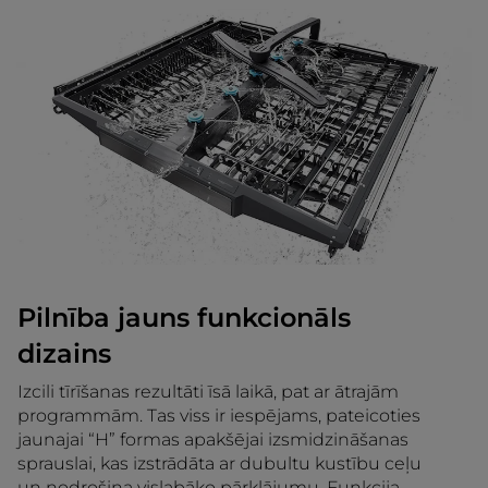
Pilnība jauns funkcionāls
dizains
Izcili tīrīšanas rezultāti īsā laikā, pat ar ātrajām
programmām. Tas viss ir iespējams, pateicoties
jaunajai “H” formas apakšējai izsmidzināšanas
sprauslai, kas izstrādāta ar dubultu kustību ceļu
un nodrošina vislabāko pārklājumu. Funkcija,