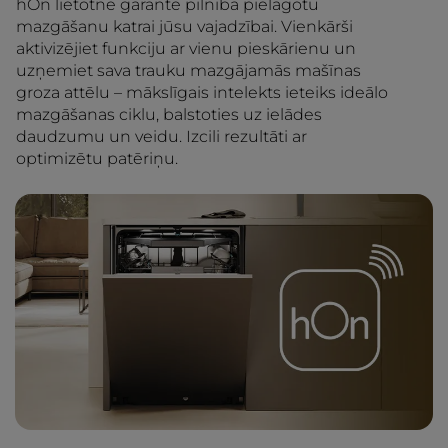
hOn lietotne garantē pilnībā pielāgotu
mazgāšanu katrai jūsu vajadzībai. Vienkārši
aktivizējiet funkciju ar vienu pieskārienu un
uzņemiet sava trauku mazgājamās mašīnas
groza attēlu – mākslīgais intelekts ieteiks ideālo
mazgāšanas ciklu, balstoties uz ielādes
daudzumu un veidu. Izcili rezultāti ar
optimizētu patēriņu.