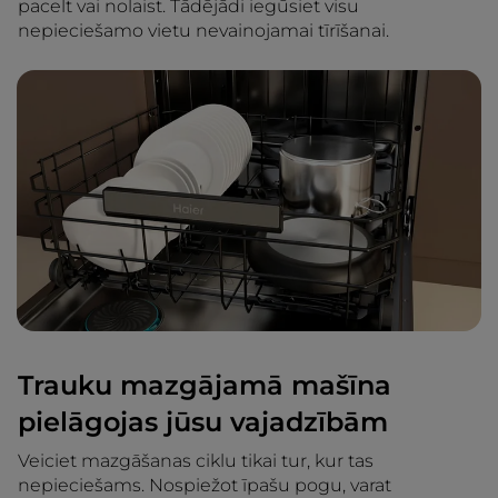
pacelt vai nolaist. Tādējādi iegūsiet visu
nepieciešamo vietu nevainojamai tīrīšanai.
Trauku mazgājamā mašīna
pielāgojas jūsu vajadzībām
Veiciet mazgāšanas ciklu tikai tur, kur tas
nepieciešams. Nospiežot īpašu pogu, varat