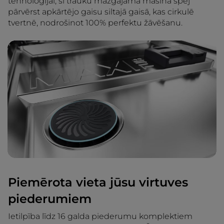
tehnoloģijai, šī trauku mazgājamā mašīna spēj
pārvērst apkārtējo gaisu siltajā gaisā, kas cirkulē
tvertnē, nodrošinot 100% perfektu žāvēšanu.
Piemērota vieta jūsu virtuves
piederumiem
Ietilpība līdz 16 galda piederumu komplektiem