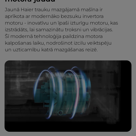
Jaunā Haier trauku mazgājamā mašīna ir
aprīkota ar modernāko bezsuku invertora
motoru - inovatīvu un īpaši izturīgu motoru, kas
izstrādāts, lai samazinātu troksni un vibrācijas.
Šī modernā tehnoloģija paildzina motora
kalpošanas laiku, nodrošinot izcilu veiktspēju
un uzticamību katrā mazgāšanas reizē.