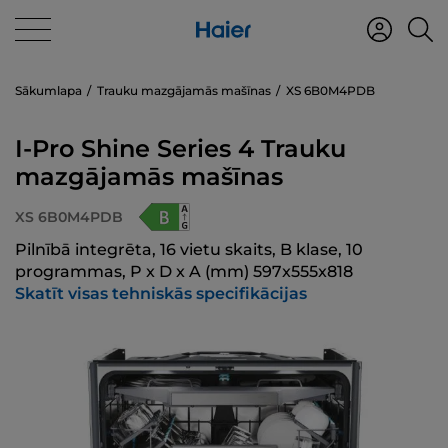
Sākumlapa
Trauku mazgājamās mašīnas
XS 6B0M4PDB
I-Pro Shine Series 4 Trauku
mazgājamās mašīnas
XS 6B0M4PDB
Pilnībā integrēta, 16 vietu skaits, B klase, 10
programmas, P x D x A (mm) 597x555x818
Skatīt visas tehniskās specifikācijas