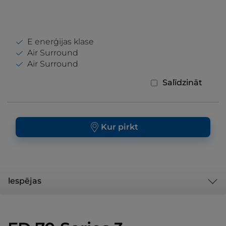
E enerģijas klase
Air Surround
Air Surround
Salīdzināt
Kur pirkt
lespējas