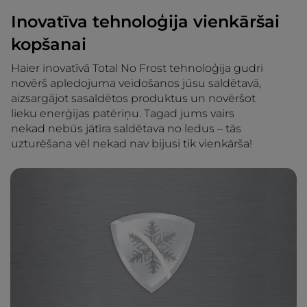
Inovatīva tehnoloģija vienkāršai
kopšanai
Haier inovatīvā Total No Frost tehnoloģija gudri
novērš apledojuma veidošanos jūsu saldētavā,
aizsargājot sasaldētos produktus un novēršot
lieku enerģijas patēriņu. Tagad jums vairs
nekad nebūs jātīra saldētava no ledus – tās
uzturēšana vēl nekad nav bijusi tik vienkārša!