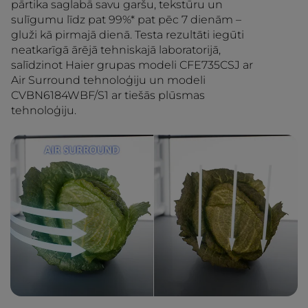
pārtika saglabā savu garšu, tekstūru un
sulīgumu līdz pat 99%* pat pēc 7 dienām –
gluži kā pirmajā dienā. Testa rezultāti iegūti
neatkarīgā ārējā tehniskajā laboratorijā,
salīdzinot Haier grupas modeli CFE735CSJ ar
Air Surround tehnoloģiju un modeli
CVBN6184WBF/S1 ar tiešās plūsmas
tehnoloģiju.