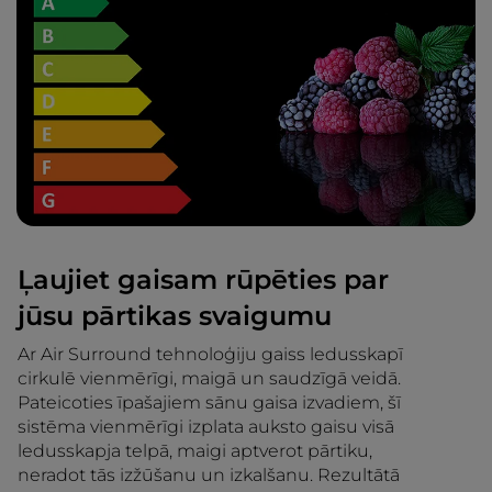
Ļaujiet gaisam rūpēties par
jūsu pārtikas svaigumu
Ar Air Surround tehnoloģiju gaiss ledusskapī
cirkulē vienmērīgi, maigā un saudzīgā veidā.
Pateicoties īpašajiem sānu gaisa izvadiem, šī
sistēma vienmērīgi izplata auksto gaisu visā
ledusskapja telpā, maigi aptverot pārtiku,
neradot tās izžūšanu un izkalšanu. Rezultātā