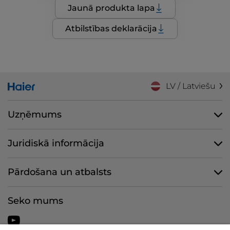
Jaunā produkta lapa
Atbilstības deklarācija
LV / Latviešu
Uzņēmums
Juridiskā informācija
Pārdošana un atbalsts
Seko mums