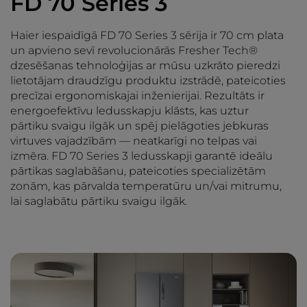
FD 70 Series 3
Haier iespaidīgā FD 70 Series 3 sērija ir 70 cm plata
un apvieno sevī revolucionārās Fresher Tech®
dzesēšanas tehnoloģijas ar mūsu uzkrāto pieredzi
lietotājam draudzīgu produktu izstrādē, pateicoties
precīzai ergonomiskajai inženierijai. Rezultāts ir
energoefektīvu ledusskapju klāsts, kas uztur
pārtiku svaigu ilgāk un spēj pielāgoties jebkuras
virtuves vajadzībām — neatkarīgi no telpas vai
izmēra. FD 70 Series 3 ledusskapji garantē ideālu
pārtikas saglabāšanu, pateicoties specializētām
zonām, kas pārvalda temperatūru un/vai mitrumu,
lai saglabātu pārtiku svaigu ilgāk.