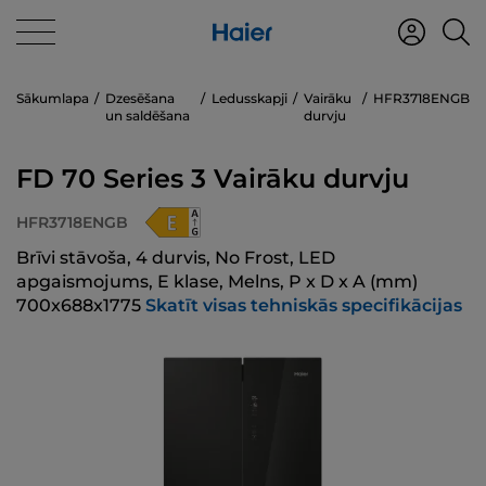
Sākumlapa
Dzesēšana
Ledusskapji
Vairāku
HFR3718ENGB
un saldēšana
durvju
FD 70 Series 3 Vairāku durvju
HFR3718ENGB
Brīvi stāvoša, 4 durvis, No Frost, LED
apgaismojums, E klase, Melns, P x D x A (mm)
700x688x1775
Skatīt visas tehniskās specifikācijas