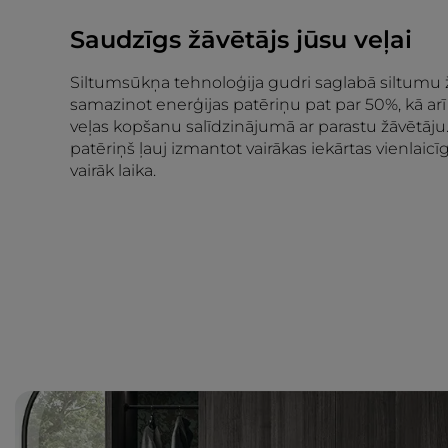
Saudzīgs žāvētājs jūsu veļai
Siltumsūkņa tehnoloģija gudri saglabā siltumu ž
samazinot enerģijas patēriņu pat par 50%, kā ar
veļas kopšanu salīdzinājumā ar parastu žāvētāju
patēriņš ļauj izmantot vairākas iekārtas vienlaicīg
vairāk laika.