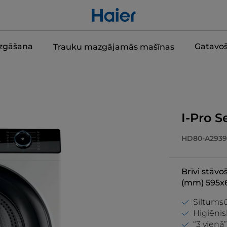
zgāšana
Gatavo
Trauku mazgājamās mašīnas
I-Pro S
HD80-A2939
Brīvi stāvo
(mm) 595x
Siltumsū
Higiēni
“3 vienā” 