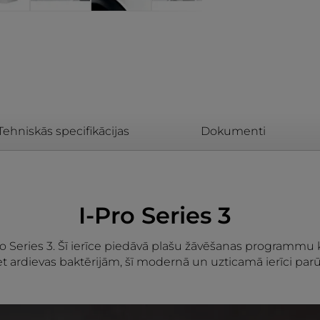
Tehniskās specifikācijas
Dokumenti
I-Pro Series 3
Pro Series 3. Šī ierīce piedāvā plašu žāvēšanas programmu kl
iet ardievas baktērijām, šī modernā un uzticamā ierīci par