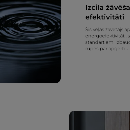
Izcila žāvēš
efektivitāti
Šis veļas žāvētājs 
energoefektivitāti,
standartiem. Izbaud
rūpes par apģērbu 