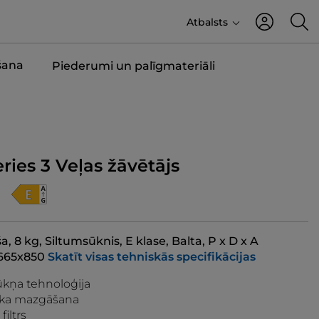
Atbalsts
šana
Piederumi un palīgmateriāli
eries 3 Veļas žāvētājs
ša, 8 kg, Siltumsūknis, E klase, Balta, P x D x A
665x850
Skatīt visas tehniskās specifikācijas
kņa tehnoloģija
ska mazgāšana
filtrs