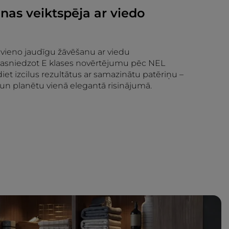
anas veiktspēja ar viedo
apvieno jaudīgu žāvēšanu ar viedu
 sasniedzot E klases novērtējumu pēc NEL
iet izcilus rezultātus ar samazinātu patēriņu –
un planētu vienā elegantā risinājumā.