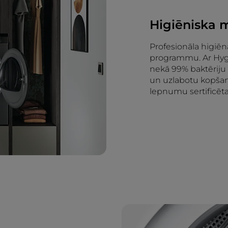
Higiēniska 
Profesionāla higiēn
programmu. Ar Hygi
nekā 99% baktēriju
un uzlabotu kopšanu. 
lepnumu sertificēta