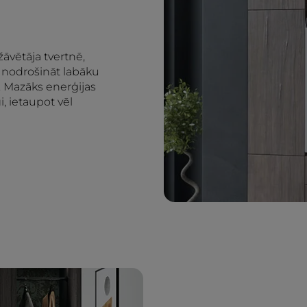
āvētāja tvertnē,
ī nodrošināt labāku
. Mazāks enerģijas
i, ietaupot vēl