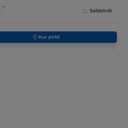
k
Salīdzināt
Kur pirkt