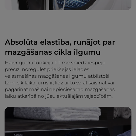
Absolūta elastība, runājot par
mazgāšanas cikla ilgumu
Haier gudrā funkcija I-Time sniedz iespēju
precīzi noregulēt priekšējās ielādes
veļasmašīnas mazgāšanas ilgumu atbilstoši
tam, cik laika jums ir, līdz ar to varat saīsināt vai
pagarināt mašīnai nepieciešamo mazgāšanas
laiku atkarībā no jūsu aktuālajām vajadzībām.