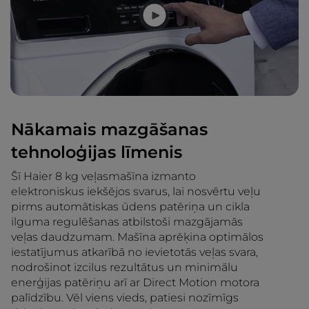
Nākamais mazgāšanas
tehnoloģijas līmenis
Šī Haier 8 kg veļasmašīna izmanto
elektroniskus iekšējos svarus, lai nosvērtu veļu
pirms automātiskas ūdens patēriņa un cikla
ilguma regulēšanas atbilstoši mazgājamās
veļas daudzumam. Mašīna aprēķina optimālos
iestatījumus atkarībā no ievietotās veļas svara,
nodrošinot izcilus rezultātus un minimālu
enerģijas patēriņu arī ar Direct Motion motora
palīdzību. Vēl viens vieds, patiesi nozīmīgs