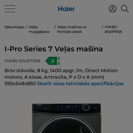
Sākumlapa
Veļas
Veļas mašīnas ar
HW80-
mazgāšana
frontālo ielādi
B14979S8
I-Pro Series 7 Veļas mašīna
HW80-B14979S8
Brīvi stāvoša, 8 kg, 1400 apgr./m, Direct Motion
motors, A klase, Antracīta, P x D x A (mm)
595x548x850
Skatīt visas tehniskās specifikācijas