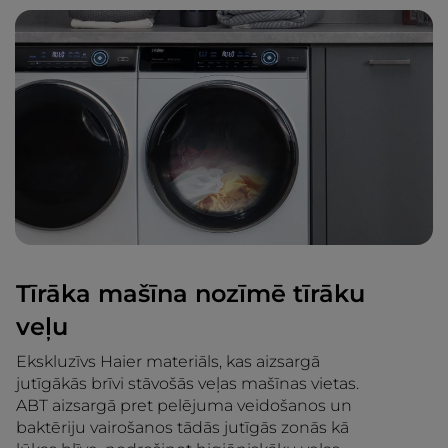
Tīrāka mašīna nozīmē tīrāku
veļu
Ekskluzīvs Haier materiāls, kas aizsargā
jutīgākās brīvi stāvošās veļas mašīnas vietas.
ABT aizsargā pret pelējuma veidošanos un
baktēriju vairošanos tādās jutīgās zonās kā