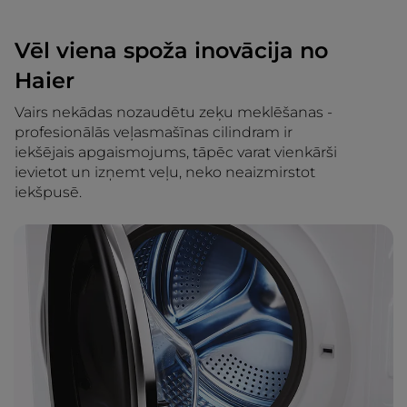
Vēl viena spoža inovācija no
Haier
Vairs nekādas nozaudētu zeķu meklēšanas -
profesionālās veļasmašīnas cilindram ir
iekšējais apgaismojums, tāpēc varat vienkārši
ievietot un izņemt veļu, neko neaizmirstot
iekšpusē.