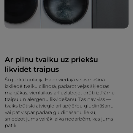
Ar pilnu tvaiku uz priekšu
likvidēt traipus
Šī gudrā funkcija Haier viedajā veļasmašīnā
izkliedē tvaiku cilindrā, padarot veļas šķiedras
maigākas, vienlaikus arī uzlabojot grūti iztīrāmu
traipu un alergēnu likvidēšanu. Tas nav viss —
tvaiks būtiski atvieglo arī apģērbu gludināšanu
vai pat vispār padara gludināšanu lieku,
sniedzot jums vairāk laika nodarbēm, kas jums
patīk.