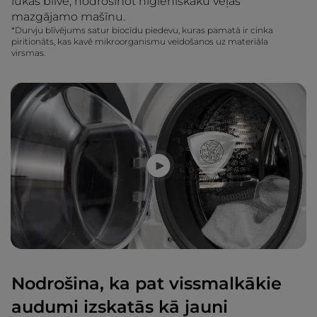
lūkas blīve, nodrošinot higiēniskāku veļas
mazgājamo mašīnu.
*Durvju blīvējums satur biocīdu piedevu, kuras pamatā ir cinka
piritionāts, kas kavē mikroorganismu veidošanos uz materiāla
virsmas.
Nodrošina, ka pat vissmalkākie
audumi izskatās kā jauni