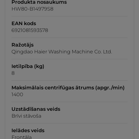
Produkta nosaukums
HW80-B14979S8
EAN kods
6921081593578
Ražotājs
Qingdao Haier Washing Machine Co. Ltd.
Ietilpība (kg)
8
Maksimālais centrifūgas ātrums (apgr./min)
1400
Uzstādīšanas veids
Brīvi stāvoša
Ielādes veids
Frontāla