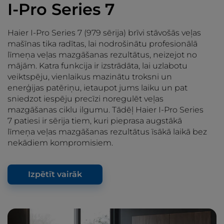
I-Pro Series 7
Haier I-Pro Series 7 (979 sērija) brīvi stāvošās veļas
mašīnas tika radītas, lai nodrošinātu profesionālā
līmeņa veļas mazgāšanas rezultātus, neizejot no
mājām. Katra funkcija ir izstrādāta, lai uzlabotu
veiktspēju, vienlaikus mazinātu troksni un
enerģijas patēriņu, ietaupot jums laiku un pat
sniedzot iespēju precīzi noregulēt veļas
mazgāšanas ciklu ilgumu. Tādēļ Haier I-Pro Series
7 patiesi ir sērija tiem, kuri pieprasa augstākā
līmeņa veļas mazgāšanas rezultātus īsākā laikā bez
nekādiem kompromisiem.
Izpētīt vairāk