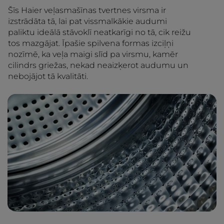
Šīs Haier veļasmašīnas tvertnes virsma ir
izstrādāta tā, lai pat vissmalkākie audumi
paliktu ideālā stāvoklī neatkarīgi no tā, cik reižu
tos mazgājat. Īpašie spilvena formas izciļņi
nozīmē, ka veļa maigi slīd pa virsmu, kamēr
cilindrs griežas, nekad neaizķerot audumu un
nebojājot tā kvalitāti.