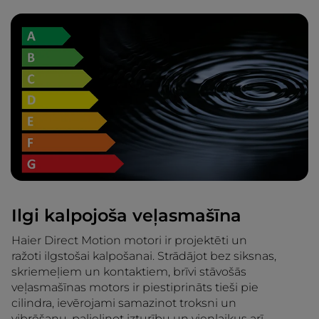
Ilgi kalpojoša veļasmašīna
Haier Direct Motion motori ir projektēti un
ražoti ilgstošai kalpošanai. Strādājot bez siksnas,
skriemeļiem un kontaktiem, brīvi stāvošās
veļasmašīnas motors ir piestiprināts tieši pie
cilindra, ievērojami samazinot troksni un
vibrēšanu, palielinot izturību un vienlaikus arī