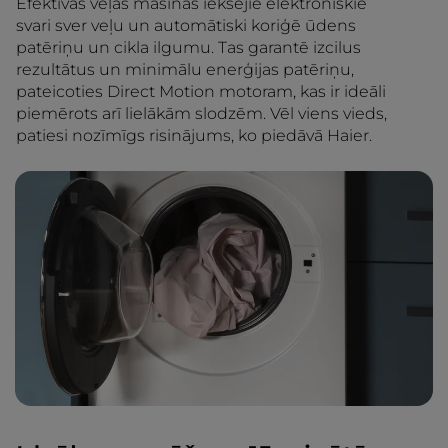
Efektīvās veļas mašīnas iekšējie elektroniskie
svari sver veļu un automātiski koriģē ūdens
patēriņu un cikla ilgumu. Tas garantē izcilus
rezultātus un minimālu enerģijas patēriņu,
pateicoties Direct Motion motoram, kas ir ideāli
piemērots arī lielākām slodzēm. Vēl viens vieds,
patiesi nozīmīgs risinājums, ko piedāvā Haier.