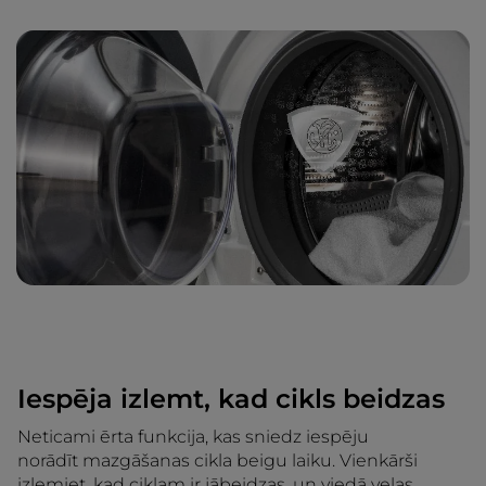
Iespēja izlemt, kad cikls beidzas
Neticami ērta funkcija, kas sniedz iespēju
norādīt mazgāšanas cikla beigu laiku. Vienkārši
izlemiet, kad ciklam ir jābeidzas, un viedā veļas