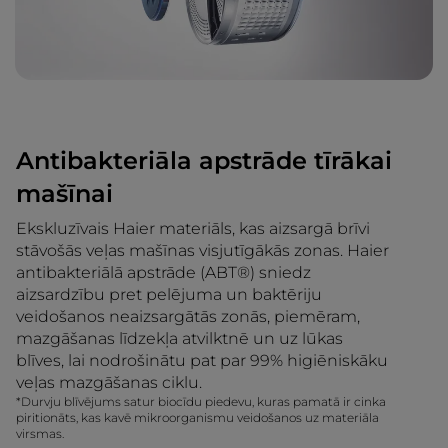
Antibakteriāla apstrāde tīrākai
mašīnai
Ekskluzīvais Haier materiāls, kas aizsargā brīvi
stāvošās veļas mašīnas visjutīgākās zonas. Haier
antibakteriālā apstrāde (ABT®) sniedz
aizsardzību pret pelējuma un baktēriju
veidošanos neaizsargātās zonās, piemēram,
mazgāšanas līdzekļa atvilktnē un uz lūkas
blīves, lai nodrošinātu pat par 99% higiēniskāku
veļas mazgāšanas ciklu.
*Durvju blīvējums satur biocīdu piedevu, kuras pamatā ir cinka
piritionāts, kas kavē mikroorganismu veidošanos uz materiāla
virsmas.