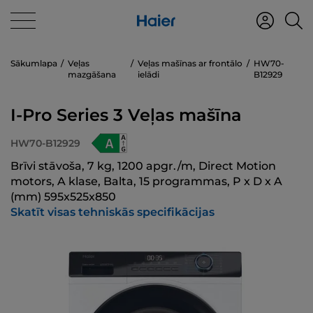
Sākumlapa
Veļas
Veļas mašīnas ar frontālo
HW70-
mazgāšana
ielādi
B12929
I-Pro Series 3 Veļas mašīna
HW70-B12929
Brīvi stāvoša, 7 kg, 1200 apgr./m, Direct Motion
motors, A klase, Balta, 15 programmas, P x D x A
(mm) 595x525x850
Skatīt visas tehniskās specifikācijas