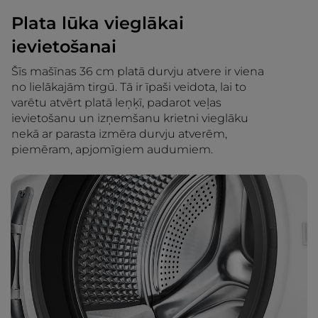
Plata lūka vieglākai
ievietošanai
Šīs mašīnas 36 cm platā durvju atvere ir viena
no lielākajām tirgū. Tā ir īpaši veidota, lai to
varētu atvērt platā leņķī, padarot veļas
ievietošanu un izņemšanu krietni vieglāku
nekā ar parasta izmēra durvju atverēm,
piemēram, apjomīgiem audumiem.