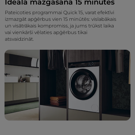
Ideāla mazgāšana 15 minūtēs
Pateicoties programmai Quick 15, varat efektīvi
izmazgāt apģērbus vien 15 minūtēs: vislabākais
un visātrākais kompromiss, ja jums trūkst laika
vai vienkārši vēlaties apģērbus tikai
atsvaidzināt.