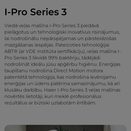
I-Pro Series 3
Viedā veļas mašīna I-Pro Series 3 piedāvā
pielāgotus un tehnoloģiski inovatīvus risinājumus,
lai nodrošinātu nepārspējamas un pārsteidzošas
mazgāšanas iespējas. Pateicoties tehnoloģijai
ABT® (ar VDE institūta sertifikāciju), veļas mašīna I-
Pro Series 3 likvidē 99% baktēriju, tādējādi
nodrošināt ideālu jūsu apģērbu higiēnu. Enerģijas
taupīšanu nodrošina Direct Motion motora
patentētā tehnoloģija, kas nodrošina ievērojamu
enerģijas un ūdens patēriņa samazinājumu, kā arī
klusāku darbību. Haier I-Pro Series 3 veļas mašīnas
novērtēs lietotāji, kuri meklē profesionālus
rezultātus ar būtiski uzlabotām ērtībām.