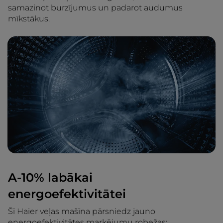
samazinot burzījumus un padarot audumus
mīkstākus.
A-10% labākai
energoefektivitātei
Šī Haier veļas mašīna pārsniedz jauno
energoefektivitātes marķējumu robežas: