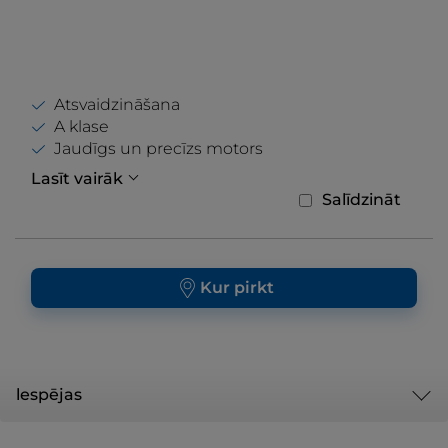
Atsvaidzināšana
A klase
Jaudīgs un precīzs motors
Lasīt vairāk
Salīdzināt
Kur pirkt
lespējas