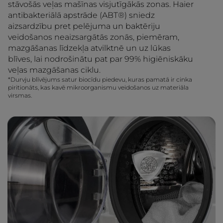
stāvošās veļas mašīnas visjutīgākās zonas. Haier
antibakteriālā apstrāde (ABT®) sniedz
aizsardzību pret pelējuma un baktēriju
veidošanos neaizsargātās zonās, piemēram,
mazgāšanas līdzekļa atvilktnē un uz lūkas
blīves, lai nodrošinātu pat par 99% higiēniskāku
veļas mazgāšanas ciklu.
*Durvju blīvējums satur biocīdu piedevu, kuras pamatā ir cinka
piritionāts, kas kavē mikroorganismu veidošanos uz materiāla
virsmas.