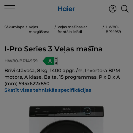
Sākumlapa
Veļas
Veļas mašīnas ar
HW80-
mazgāšana
frontālo ielādi
BP14939
I-Pro Series 3 Veļas mašīna
HW80-BP14939
Brīvi stāvoša, 8 kg, 1400 apgr./m, Invertora BPM
motors, A klase, Balta, 15 programmas, P x D x A
(mm) 595x622x850
Skatīt visas tehniskās specifikācijas