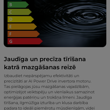
Jaudīga un precīza tīrīšana
katrā mazgāšanas reizē
Izbaudiet nepārspējamu efektivitāti un
precizitāti ar AI Power Drive invertora motoru.
Tas pielāgojas jūsu mazgāšanas vajadzībām,
optimizējot veiktspēju un vienlaikus samazinot
enerģijas patēriņu un trokšņa līmeni. Jaudīga
tīrīšana, ilgmūžīga izturība un klusa darbība
padara to ideāli piemērotu mūsdienīgām, videi