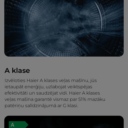
A klase
Izvēloties Haier A klases veļas mašīnu, jūs
ietaupāt enerģiju, uzlabojat veiktspējas
efektivitāti un saudzējat vidi. Haier A klases
veļas mašīna garantē vismaz par 51% mazāku
patēriņu salīdzinājumā ar G klasi.