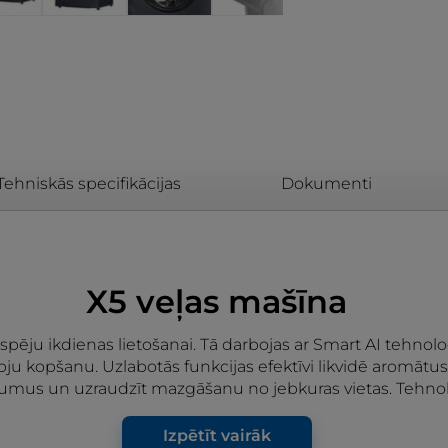
Tehniskās specifikācijas
Dokumenti
X5 veļas mašīna
spēju ikdienas lietošanai. Tā darbojas ar Smart AI tehnol
ju kopšanu. Uzlabotās funkcijas efektīvi likvidē aromāt
ījumus un uzraudzīt mazgāšanu no jebkuras vietas. Tehnolo
Izpētīt vairāk