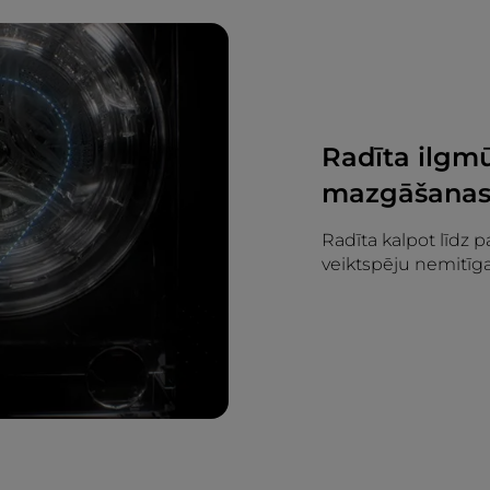
Radīta ilgm
mazgāšanas
Radīta kalpot līdz 
veiktspēju nemitīg