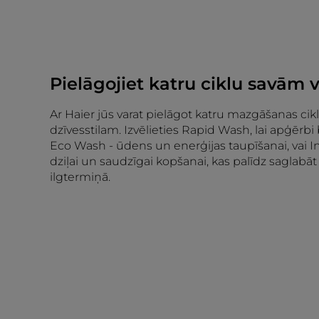
Pielāgojiet katru ciklu savām
Ar Haier jūs varat pielāgot katru mazgāšanas ci
dzīvesstilam. Izvēlieties Rapid Wash, lai apģērbi bū
Eco Wash - ūdens un enerģijas taupīšanai, vai 
dziļai un saudzīgai kopšanai, kas palīdz saglab
ilgtermiņā.