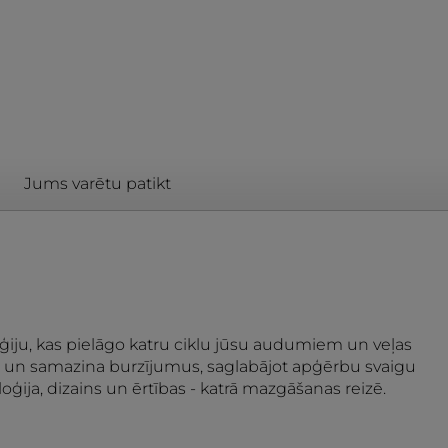
Jums varētu patikt
oģiju, kas pielāgo katru ciklu jūsu audumiem un veļas
us un samazina burzījumus, saglabājot apģērbu svaigu
ģija, dizains un ērtības - katrā mazgāšanas reizē.