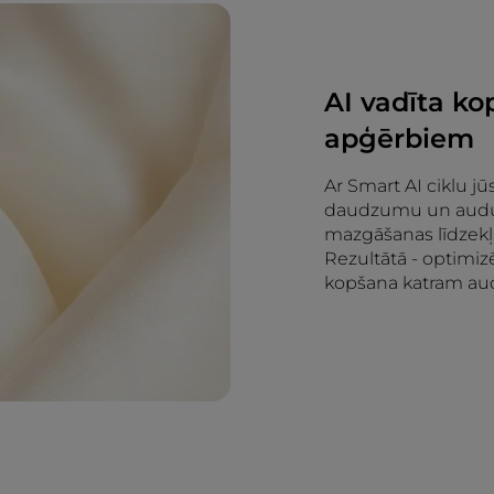
AI vadīta k
apģērbiem
Ar Smart AI ciklu j
daudzumu un auduma
mazgāšanas līdzekļ
Rezultātā - optimizē
kopšana katram a