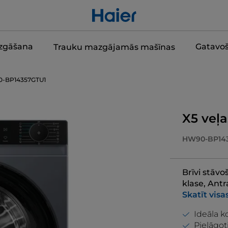
zgāšana
Gatavo
Trauku mazgājamās mašīnas
-BP14357GTU1
X5 veļ
HW90-BP14
Brīvi stāvo
klase, Ant
Skatīt visa
Ideāla k
Pielāgot