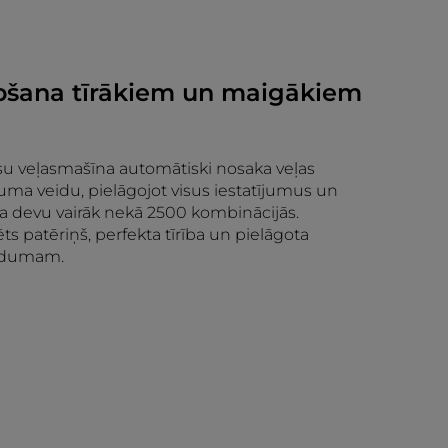
opšana tīrākiem un maigākiem
ūsu veļasmašīna automātiski nosaka veļas
 veidu, pielāgojot visus iestatījumus un
a devu vairāk nekā 2500 kombinācijās.
ts patēriņš, perfekta tīrība un pielāgota
udumam.