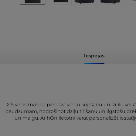
lespējas
X 5 veļas mašīna piedāvā viedu kopšanu un izcilu veikt
daudzumam, nodrošinot dziļu tīrīšanu un ilgstošu drēb
un maigu. Ar hOn lietotni varat personalizēt iestat