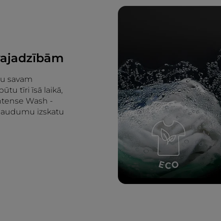
 vajadzībām
klu savam
tu tīri īsā laikā,
Intense Wash -
āt audumu izskatu