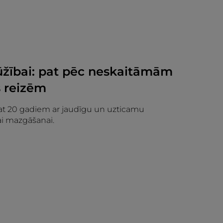
ūžībai: pat pēc neskaitāmām
 reizēm
pat 20 gadiem ar jaudīgu un uzticamu
ai mazgāšanai.