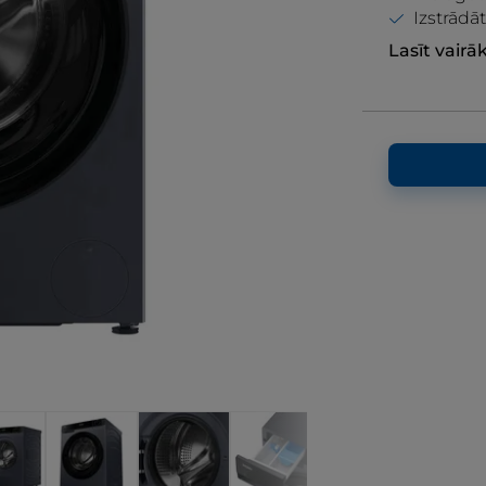
Izstrādā
Lasīt vairā