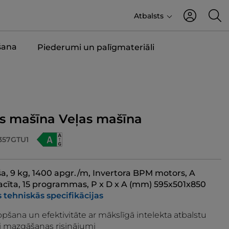
Atbalsts
šana
Piederumi un palīgmateriāli
as mašīna Veļas mašīna
357GTU1
ša, 9 kg, 1400 apgr./m, Invertora BPM motors, A
racīta, 15 programmas, P x D x A (mm) 595x501x850
s tehniskās specifikācijas
opšana un efektivitāte ar mākslīgā intelekta atbalstu
i mazgāšanas risinājumi