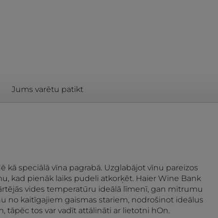
Jums varētu patikt
ē kā speciālā vīna pagrabā. Uzglabājot vīnu pareizos
mu, kad pienāk laiks pudeli atkorķēt. Haier Wine Bank
apkārtējās vides temperatūru ideālā līmenī, gan mitrumu
vīnu no kaitīgajiem gaismas stariem, nodrošinot ideālus
āpēc tos var vadīt attālināti ar lietotni hOn.