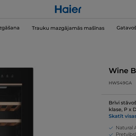
zgāšana
Gatavo
Trauku mazgājamās mašīnas
Wine Ba
HWS49GA
Brīvi stāvo
klase, P x
Skatīt visa
Natural 
Pretvibr