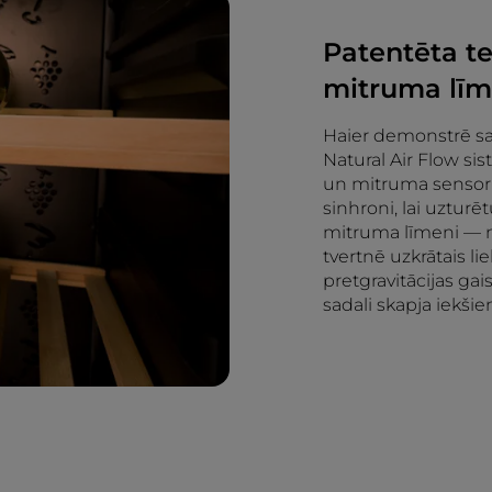
Patentēta te
mitruma līm
Haier demonstrē sa
Natural Air Flow si
un mitruma sensori
sinhroni, lai uzturē
mitruma līmeni — n
tvertnē uzkrātais l
pretgravitācijas ga
sadali skapja iekšie