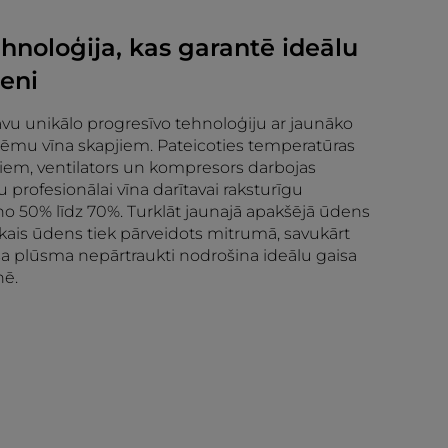
hnoloģija, kas garantē ideālu
eni
vu unikālo progresīvo tehnoloģiju ar jaunāko
stēmu vīna skapjiem. Pateicoties temperatūras
em, ventilators un kompresors darbojas
tu profesionālai vīna darītavai raksturīgu
o 50% līdz 70%. Turklāt jaunajā apakšējā ūdens
iekais ūdens tiek pārveidots mitrumā, savukārt
isa plūsma nepārtraukti nodrošina ideālu gaisa
nē.