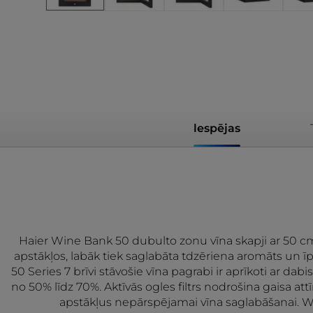
lespējas
Haier Wine Bank 50 dubulto zonu vīna skapji ar 50 cm 
apstākļos, labāk tiek saglabāta tdzēriena aromāts un ī
50 Series 7 brīvi stāvošie vīna pagrabi ir aprīkoti ar 
no 50% līdz 70%. Aktīvās ogles filtrs nodrošina gaisa at
apstākļus nepārspējamai vīna saglabāšanai. Wine