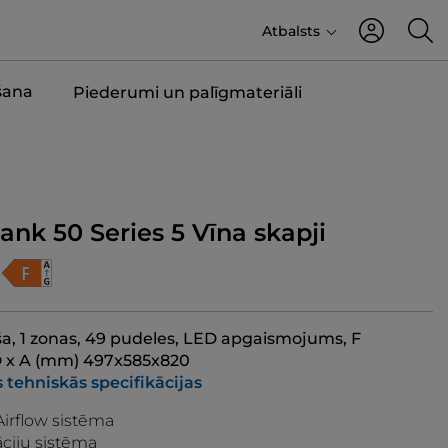
Atbalsts
šana
Piederumi un palīgmateriāli
nk 50 Series 5 Vīna skapji
ša, 1 zonas, 49 pudeles, LED apgaismojums, F
 D x A (mm) 497x585x820
s tehniskās specifikācijas
Airflow sistēma
āciju sistēma