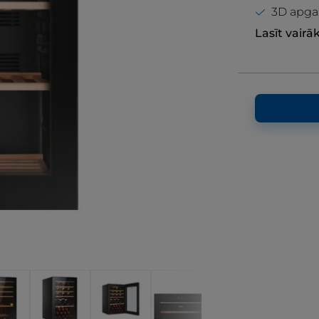
3D apga
Lasīt vairā