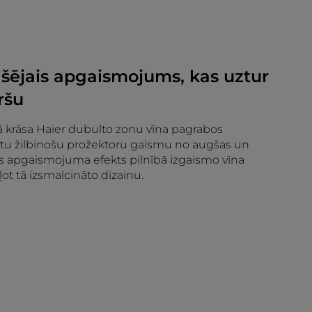
šējais apgaismojums, kas uztur
ršu
ā krāsa Haier dubulto zonu vīna pagrabos
nītu žilbinošu prožektoru gaismu no augšas un
is apgaismojuma efekts pilnībā izgaismo vīna
eļot tā izsmalcināto dizainu.