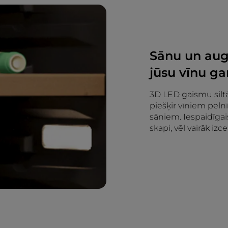
Sānu un aug
jūsu vīnu ga
3D LED gaismu silt
piešķir vīniem pel
sāniem. Iespaidīga
skapi, vēl vairāk izc