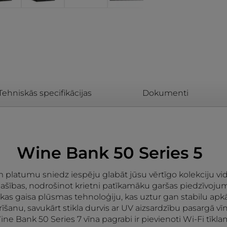
Tehniskās specifikācijas
Dokumenti
Wine Bank 50 Series 5
platumu sniedz iespēju glabāt jūsu vērtīgo kolekciju vid
pašības, nodrošinot krietni patīkamāku garšas piedzīvoju
dabiskas gaisa plūsmas tehnoloģiju, kas uztur gan stabilu 
tīrīšanu, savukārt stikla durvis ar UV aizsardzību pasargā 
 Bank 50 Series 7 vīna pagrabi ir pievienoti Wi-Fi tīklam, t