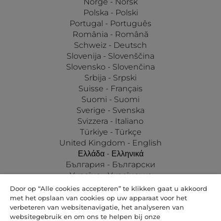
Norge - Norsk
Polska - Polski
Portugal - Português
România - Română
Schweiz - Deutsch
Slovenija - Slovenščina
Slovensko - Slovenčina
Srbija - Srpski
Suisse - Français
Suomi - Suomi
Sverige - Svenska
Svizzera - Italiano
Türkiye - Türkçe
United Kingdom - English
Ελλάδα - Ελληνικά
България - Български
Україна - Українська
Door op “Alle cookies accepteren” te klikken gaat u akkoord
met het opslaan van cookies op uw apparaat voor het
verbeteren van websitenavigatie, het analyseren van
websitegebruik en om ons te helpen bij onze