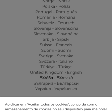
Norge - Norsk
Polska - Polski
Portugal - Português
România - Română
Schweiz - Deutsch
Slovenija - Slovenščina
Slovensko - Slovenčina
Srbija - Srpski
Suisse - Français
Suomi - Suomi
Sverige - Svenska
Svizzera - Italiano
Türkiye - Türkçe
United Kingdom - English
Ελλάδα - Ελληνικά
България - Български
Україна - Українська
Ao clicar em "Aceitar todos os cookies", concorda com o
armazenamento de cookies no seu dispositivo para melhorar