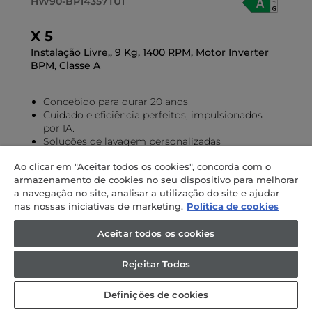
HW90-BP14357TU1
X 5
Instalação Livre,, 9 Kg, 1400 RPM, Motor Inverter
BPM, Classe A
Concebido para durar 20 anos
Cuidado e eficiência perfeitos, impulsionados
por IA.
Soluções de lavagem personalizadas
Lavagem inteligente, personalizada
Ao clicar em "Aceitar todos os cookies", concorda com o
Eficiência energética A-20%
armazenamento de cookies no seu dispositivo para melhorar
a navegação no site, analisar a utilização do site e ajudar
nas nossas iniciativas de marketing.
Política de cookies
Aceitar todos os cookies
Onde comprar
Rejeitar Todos
Definições de cookies