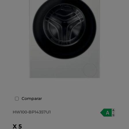
Comparar
HW100-BP14357U1
X 5