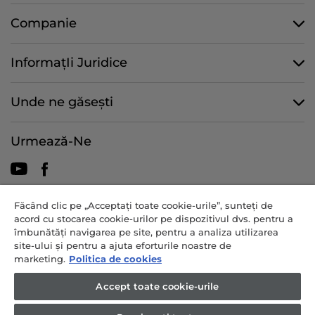
Companie
InformațIi Juridice
Unde ne găsești
Urmează-Ne
Făcând clic pe „Acceptați toate cookie-urile”, sunteți de
CANDY HOOVER GROUP S.r.I. - asociat unic - SEDIU SOCIAL: Via
acord cu stocarea cookie-urilor pe dispozitivul dvs. pentru a
Comolli, 57 - 20861 Brugherio (MB) - Italia - BIROURI
îmbunătăți navigarea pe site, pentru a analiza utilizarea
ADMINISTRATIVE: Via Privata Eden Fumagalli snc - 20861 Brugherio
site-ului și pentru a ajuta eforturile noastre de
(MB) și Via Trento nr. 20/A-22 - 20871 Vimercate (MB) - Italia - Tel.:
marketing.
Politica de cookies
+39.039.2086.1 - Fax: +39.039.2086.237 - Capital social 35.000.000,00
€ vărsat integral - Cod fiscal și numărul de înregistrare în Registrul
Accept toate cookie-urile
Comerțului din Milano-Monza-Brianza-Lodi 04666310158 - număr TVA