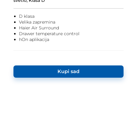
svetlo, Klasa D
D klasa
Velika zapremina
Haier Air Surround
Drawer temperature control
hOn aplikacija
Kupi sad