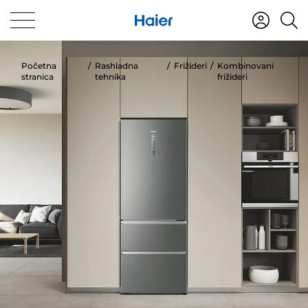
Početna
Rashladna
Frižideri
Kombinovani
stranica
tehnika
frižideri