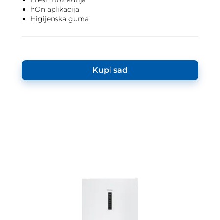
Fresh Box kutija
hOn aplikacija
Higijenska guma
Kupi sad