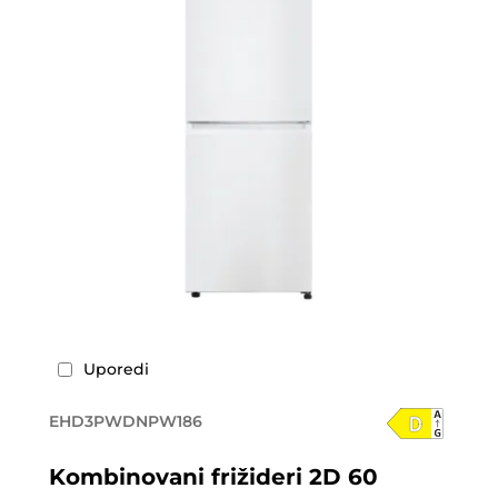
Uporedi
EHD3PWDNPW186
Kombinovani frižideri 2D 60