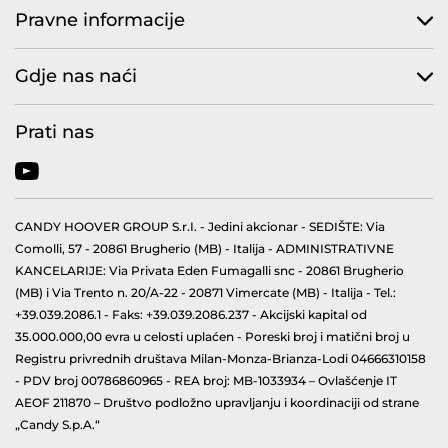
Pravne informacije
Gdje nas naći
Prati nas
CANDY HOOVER GROUP S.r.I. - Jedini akcionar - SEDIŠTE: Via
Comolli, 57 - 20861 Brugherio (MB) - Italija - ADMINISTRATIVNE
KANCELARIJE: Via Privata Eden Fumagalli snc - 20861 Brugherio
(MB) i Via Trento n. 20/A-22 - 20871 Vimercate (MB) - Italija - Tel.:
+39.039.2086.1 - Faks: +39.039.2086.237 - Akcijski kapital od
35.000.000,00 evra u celosti uplaćen - Poreski broj i matični broj u
Registru privrednih društava Milan-Monza-Brianza-Lodi 04666310158
- PDV broj 00786860965 - REA broj: MB-1033934 – Ovlašćenje IT
AEOF 211870 – Društvo podložno upravljanju i koordinaciji od strane
„Candy S.p.A.“