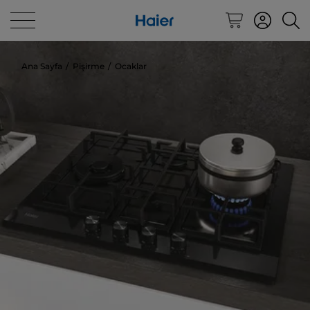
Ana Sayfa
Pişirme
Ocaklar