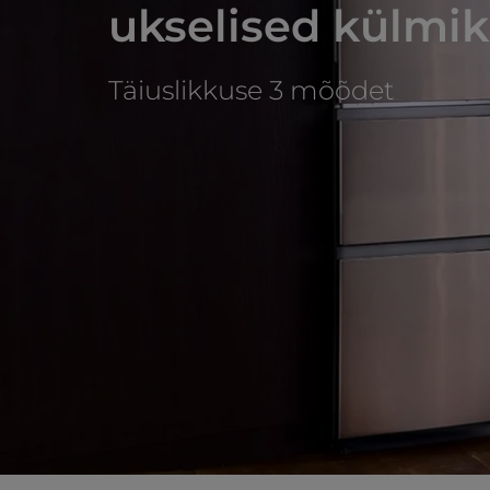
ukselised külmi
Täiuslikkuse 3 mõõdet