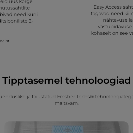
neid uus kõrge
Easy Access saht
mutussahtlite
tagavad need kii
rbivad need kuni
nähtavuse la
tsiooniliste 2-
vastupidavuse 
kohaselt on see v
elist.
Tipptasemel tehnoloogiad
enduslike ja täiustatud Fresher Techs® tehnoloogiatega, 
maitsvam.