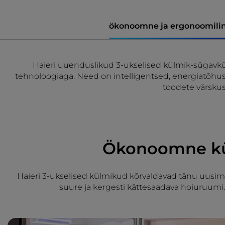
ökonoomne ja ergonoomili
Haieri uuenduslikud 3-ukselised külmik-sügavkülm
tehnoloogiaga. Need on intelligentsed, energiatõhus
toodete värskus
Ökonoomne kül
Haieri 3-ukselised külmikud kõrvaldavad tänu uusim
suure ja kergesti kättesaadava hoiuruum