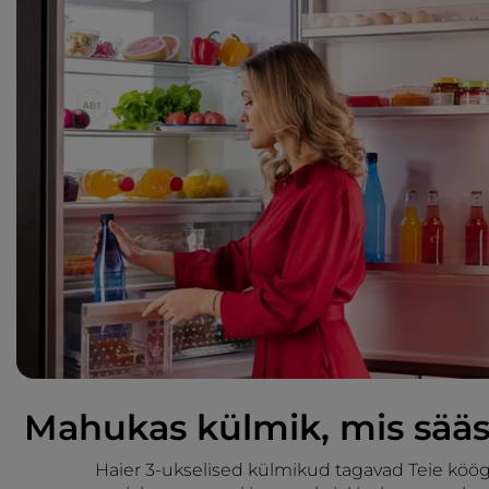
Mahukas külmik, mis sääs
Haier 3-ukselised külmikud tagavad Teie köög