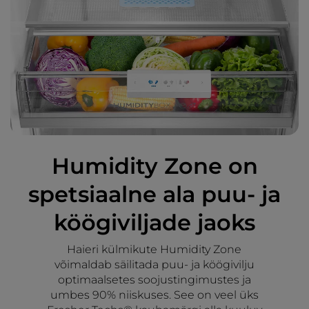
Humidity Zone on
spetsiaalne ala puu- ja
köögiviljade jaoks
Haieri külmikute Humidity Zone
võimaldab säilitada puu- ja köögivilju
optimaalsetes soojustingimustes ja
umbes 90% niiskuses. See on veel üks