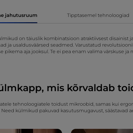
ne jahutusruum
Tipptasemel tehnoloogiad
ikud on täiuslik kombinatsioon atraktiivsest disainist ja
ad ja usaldusväärsed seadmed. Varustatud revolutsioonil
e pikema aja jooksul. Te ei pea enam valima värskuse ja
mkapp, mis kõrvaldab toi
atele tehnoloogiatele toidust mikroobid, samas kui ergon
i. Need külmikud pakuvad kasutusmugavust, säästavad ae