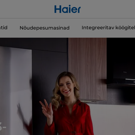
tid
Integreeritav köögit
Nõudepesumasinad
3-