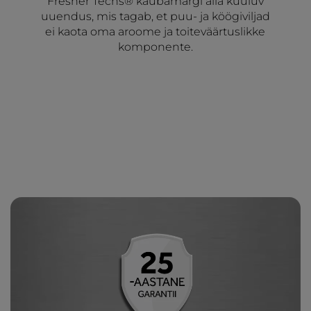
Fresher Techs® kaubamärgi alla kuuluv
uuendus, mis tagab, et puu- ja köögiviljad
ei kaota oma aroome ja toiteväärtuslikke
komponente.