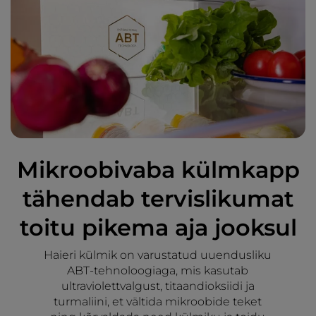
Mikroobivaba külmkapp
tähendab tervislikumat
toitu pikema aja jooksul
Haieri külmik on varustatud uuendusliku
ABT-tehnoloogiaga, mis kasutab
ultraviolettvalgust, titaandioksiidi ja
turmaliini, et vältida mikroobide teket