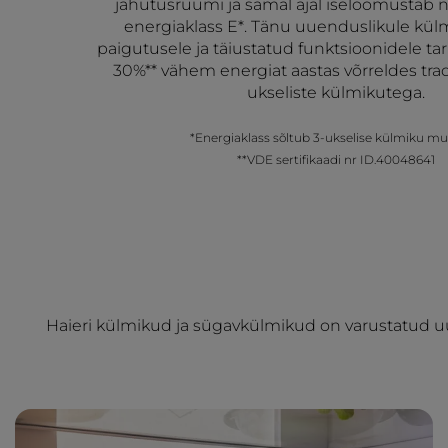
jahutusruumi ja samal ajal iseloomustab 
energiaklass E*. Tänu uuenduslikule kül
paigutusele ja täiustatud funktsioonidele ta
30%** vähem energiat aastas võrreldes tradi
ukseliste külmikutega.
*Energiaklass sõltub 3-ukselise külmiku mud
**VDE sertifikaadi nr ID.40048641
Haieri külmikud ja sügavkülmikud on varustatud uu