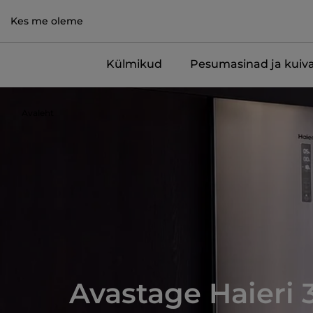
Kes me oleme
Külmikud
Pesumasinad ja kuiva
Avaleht
Avastage Haieri 