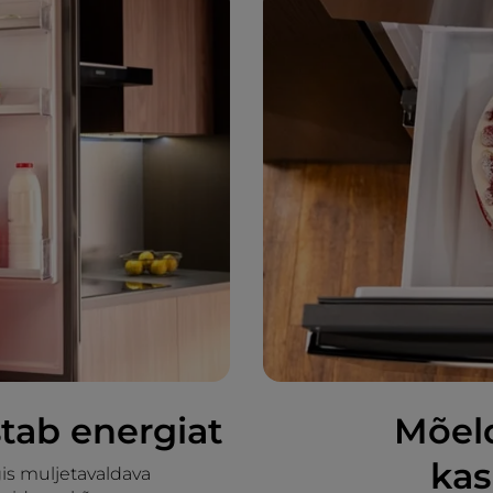
tab energiat
Mõel
ka
is muljetavaldava