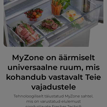
MyZone on äärmiselt
universaalne ruum, mis
kohandub vastavalt Teie
vajadustele
Tehnoloogiliselt täiustatud MyZone sahtel,
mis on varustatud elulemust
soodustavate Fresher Techs®