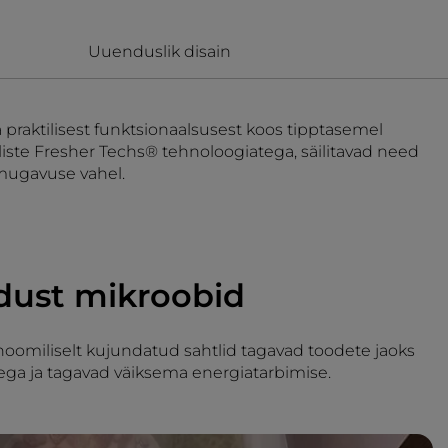
Uuenduslik disain
 praktilisest funktsionaalsusest koos tipptasemel
iste Fresher Techs® tehnoloogiatega, säilitavad need
 mugavuse vahel.
dust mikroobid
oomiliselt kujundatud sahtlid tagavad toodete jaoks
ga ja tagavad väiksema energiatarbimise.