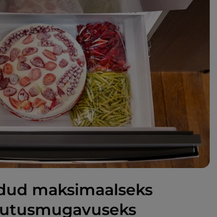
dud maksimaalseks
sutusmugavuseks