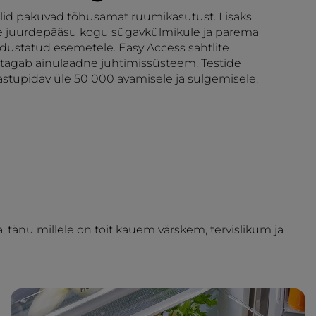
lid pakuvad tõhusamat ruumikasutust. Lisaks
re juurdepääsu kogu sügavkülmikule ja parema
dustatud esemetele. Easy Access sahtlite
tagab ainulaadne juhtimissüsteem. Testide
astupidav üle 50 000 avamisele ja sulgemisele.
tänu millele on toit kauem värskem, tervislikum ja