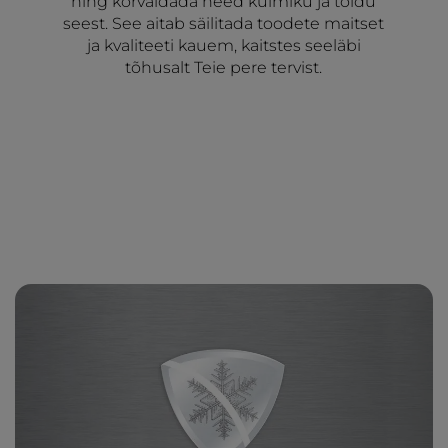
ning kõrvaldada need külmiku ja toidu
seest. See aitab säilitada toodete maitset
ja kvaliteeti kauem, kaitstes seeläbi
tõhusalt Teie pere tervist.