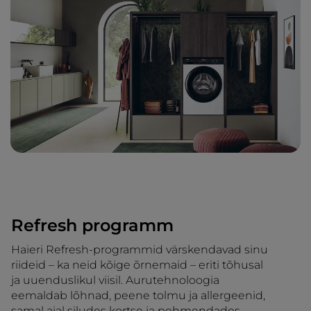
Refresh programm
Haieri Refresh-programmid värskendavad sinu
riideid – ka neid kõige õrnemaid – eriti tõhusal
ja uuenduslikul viisil. Aurutehnoloogia
eemaldab lõhnad, peene tolmu ja allergeenid,
samal ajal siludes kortse ja pehmendades