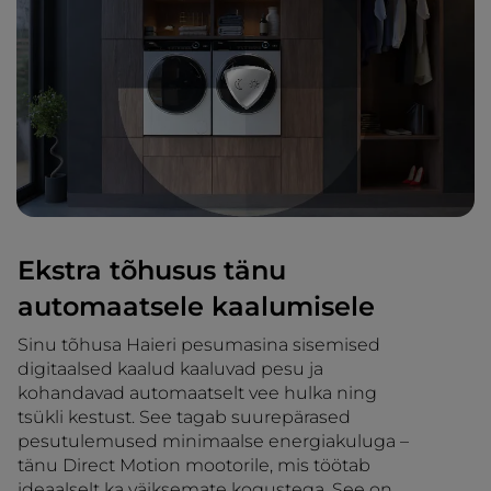
Ekstra tõhusus tänu
automaatsele kaalumisele
Sinu tõhusa Haieri pesumasina sisemised
digitaalsed kaalud kaaluvad pesu ja
kohandavad automaatselt vee hulka ning
tsükli kestust. See tagab suurepärased
pesutulemused minimaalse energiakuluga –
tänu Direct Motion mootorile, mis töötab
ideaalselt ka väiksemate kogustega. See on