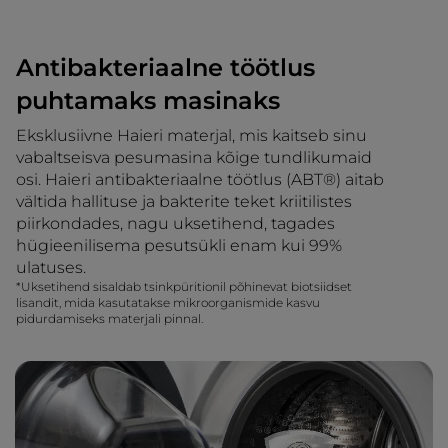
Antibakteriaalne töötlus
puhtamaks masinaks
Eksklusiivne Haieri materjal, mis kaitseb sinu
vabaltseisva pesumasina kõige tundlikumaid
osi. Haieri antibakteriaalne töötlus (ABT®) aitab
vältida hallituse ja bakterite teket kriitilistes
piirkondades, nagu uksetihend, tagades
hügieenilisema pesutsükli enam kui 99%
ulatuses.
*Uksetihend sisaldab tsinkpüritionil põhinevat biotsiidset
lisandit, mida kasutatakse mikroorganismide kasvu
pidurdamiseks materjali pinnal.