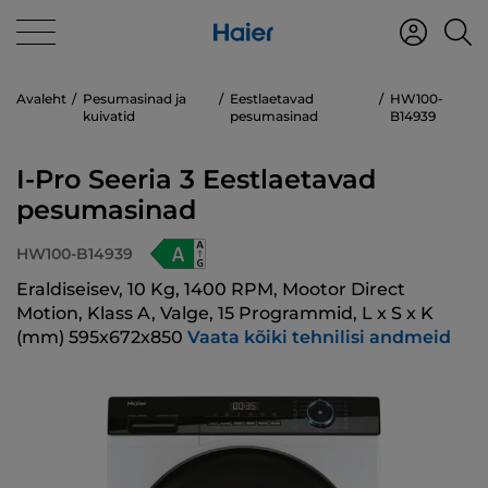
Avaleht
Pesumasinad ja
Eestlaetavad
HW100-
kuivatid
pesumasinad
B14939
I-Pro Seeria 3 Eestlaetavad
pesumasinad
HW100-B14939
Eraldiseisev, 10 Kg, 1400 RPM, Mootor Direct
Motion, Klass A, Valge, 15 Programmid, L x S x K
(mm) 595x672x850
Vaata kõiki tehnilisi andmeid