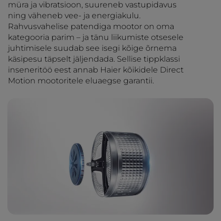
müra ja vibratsioon, suureneb vastupidavus
ning väheneb vee- ja energiakulu.
Rahvusvahelise patendiga mootor on oma
kategooria parim – ja tänu liikumiste otsesele
juhtimisele suudab see isegi kõige õrnema
käsipesu täpselt jäljendada. Sellise tippklassi
inseneritöö eest annab Haier kõikidele Direct
Motion mootoritele eluaegse garantii.