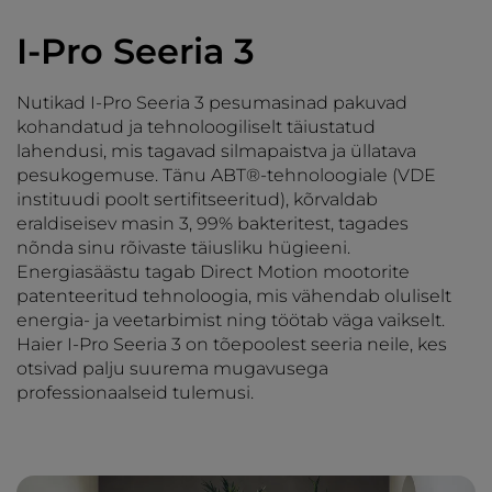
I-Pro Seeria 3
Nutikad I-Pro Seeria 3 pesumasinad pakuvad
kohandatud ja tehnoloogiliselt täiustatud
lahendusi, mis tagavad silmapaistva ja üllatava
pesukogemuse. Tänu ABT®-tehnoloogiale (VDE
instituudi poolt sertifitseeritud), kõrvaldab
eraldiseisev masin 3, 99% bakteritest, tagades
nõnda sinu rõivaste täiusliku hügieeni.
Energiasäästu tagab Direct Motion mootorite
patenteeritud tehnoloogia, mis vähendab oluliselt
energia- ja veetarbimist ning töötab väga vaikselt.
Haier I-Pro Seeria 3 on tõepoolest seeria neile, kes
otsivad palju suurema mugavusega
professionaalseid tulemusi.