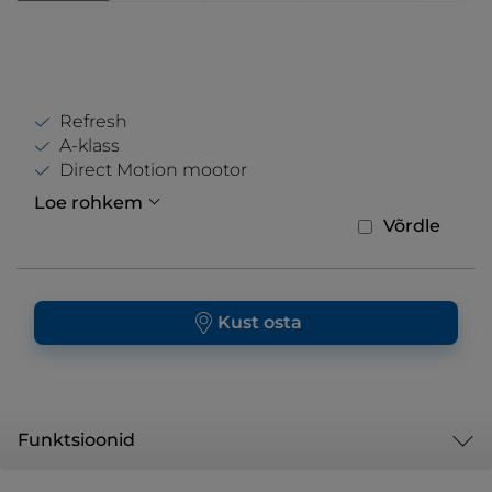
Refresh
A-klass
Direct Motion mootor
Loe rohkem
Võrdle
Kust osta
Funktsioonid