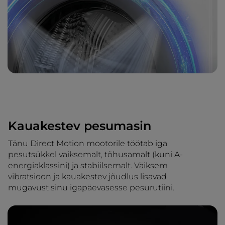
Kauakestev pesumasin
Tänu Direct Motion mootorile töötab iga
pesutsükkel vaiksemalt, tõhusamalt (kuni A-
energiaklassini) ja stabiilsemalt. Väiksem
vibratsioon ja kauakestev jõudlus lisavad
mugavust sinu igapäevasesse pesurutiini.