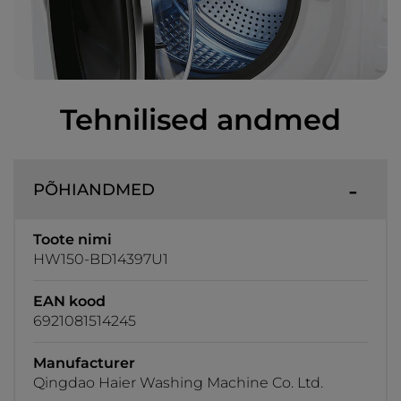
Tehnilised andmed
PÕHIANDMED
Toote nimi
HW150-BD14397U1
EAN kood
6921081514245
Manufacturer
Qingdao Haier Washing Machine Co. Ltd.