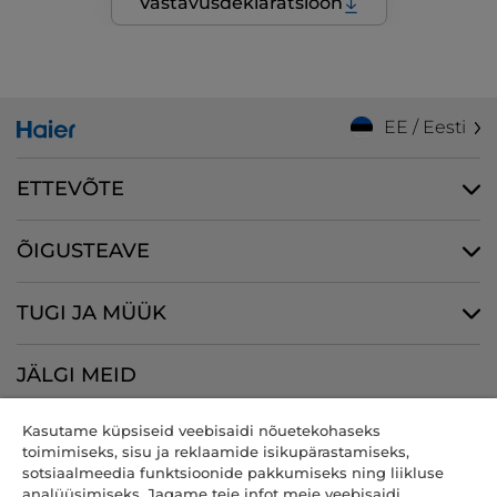
Vastavusdeklaratsioon
EE / Eesti
ETTEVÕTE
ÕIGUSTEAVE
TUGI JA MÜÜK
JÄLGI MEID
Kasutame küpsiseid veebisaidi nõuetekohaseks
toimimiseks, sisu ja reklaamide isikupärastamiseks,
sotsiaalmeedia funktsioonide pakkumiseks ning liikluse
CANDY HOOVER GROUP S.r.I. - ainuosanik - REGISTRIJÄRGNE
analüüsimiseks. Jagame teie infot meie veebisaidi