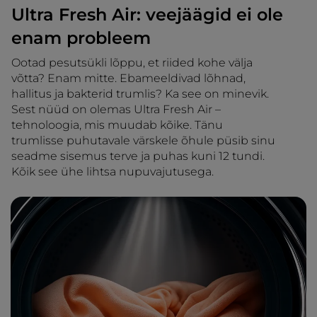
Ultra Fresh Air: veejäägid ei ole
enam probleem
Ootad pesutsükli lõppu, et riided kohe välja
võtta? Enam mitte. Ebameeldivad lõhnad,
hallitus ja bakterid trumlis? Ka see on minevik.
Sest nüüd on olemas Ultra Fresh Air –
tehnoloogia, mis muudab kõike. Tänu
trumlisse puhutavale värskele õhule püsib sinu
seadme sisemus terve ja puhas kuni 12 tundi.
Kõik see ühe lihtsa nupuvajutusega.