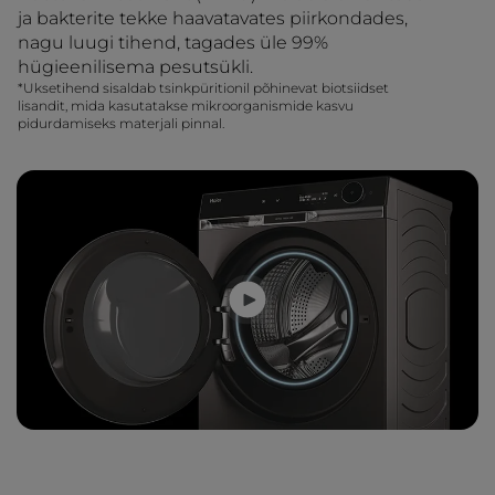
ja bakterite tekke haavatavates piirkondades,
nagu luugi tihend, tagades üle 99%
hügieenilisema pesutsükli.
*Uksetihend sisaldab tsinkpüritionil põhinevat biotsiidset
lisandit, mida kasutatakse mikroorganismide kasvu
pidurdamiseks materjali pinnal.