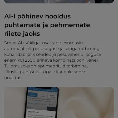
AI-l põhinev hooldus
puhtamate ja pehmemate
riiete jaoks
Smart AI tsükliga tuvastab pesumasin
automaatselt pesukoguse ja kangatüübi ning
kohandab kõik seaded ja pesuvahendi koguse
enam kui 2500 erineva kombinatsiooni vahel.
Tulemuseks on optimeeritud tarbimine,
täiuslik puhastus ja igale kangale sobiv
hooldus.