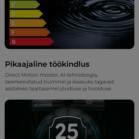
Pikaajaline töökindlus
Direct Motion mootor, AI-tehnoloogia,
laserkeevitatud trummel ja klaasuks tagavad
aastateks tipptasemel jõudluse ja hoolduse.