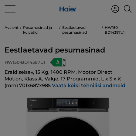
Avaleht
Pesumasinad ja
Eestlaetavad
HW150-
kuivatid
pesumasinad
BD14397U1
Eestlaetavad pesumasinad
HW150-BD14397U1
Eraldiseisev, 15 Kg, 1400 RPM, Mootor Direct
Motion, Klass A, Valge, 17 Programmid, L x S x K
(mm) 701x687x985
Vaata kõiki tehnilisi andmeid