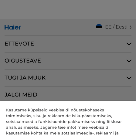
EE / Eesti
ETTEVÕTE
ÕIGUSTEAVE
TUGI JA MÜÜK
JÄLGI MEID
Kasutame küpsiseid veebisaidi nõuetekohaseks
toimimiseks, sisu ja reklaamide isikupärastamiseks,
sotsiaalmeedia funktsioonide pakkumiseks ning liikluse
CANDY HOOVER GROUP S.r.I. - ainuosanik - REGISTRIJÄRGNE
analüüsimiseks. Jagame teie infot meie veebisaidi
ASUKOHT: Via Comolli, 57 - 20861 Brugherio (MB) - Itaalia - BÜROOD:
kasutamise kohta ka meie sotsiaalmeedia-, reklaami ja