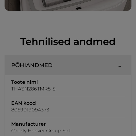
Tehnilised andmed
PÕHIANDMED
Toote nimi
THASN286TMR5-S
EAN kood
8059019094373
Manufacturer
Candy Hoover Group S.r.l.