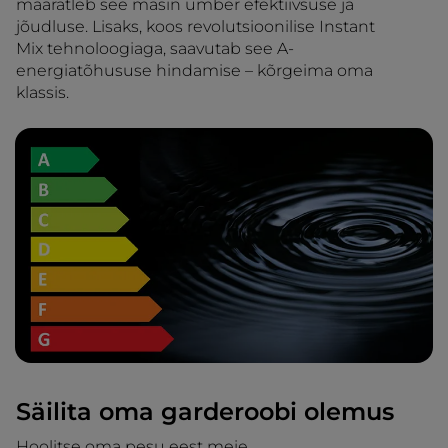
määratleb see masin ümber efektiivsuse ja
jõudluse. Lisaks, koos revolutsioonilise Instant
Mix tehnoloogiaga, saavutab see A-
energiatõhususe hindamise – kõrgeima oma
klassis.
Säilita oma garderoobi olemus
Hoolitse oma pesu eest meie