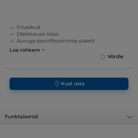
Erivalikud
Efektiivsuse klass
Auruga desinfitseerimise pakett
Loe rohkem
Võrdle
Kust osta
Funktsioonid