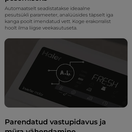
Automaatselt seadistatakse ideaalne
pesutsükli parameeter, analüüsides täpselt iga
kanga poolt imendatud vett. Koge erakorralist
hoolt ilma liigse veekasutuseta.
Parendatud vastupidavus ja
müra vähendamine