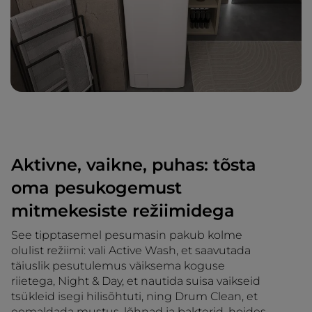
Aktivne, vaikne, puhas: tõsta
oma pesukogemust
mitmekesiste režiimidega
See tipptasemel pesumasin pakub kolme
olulist režiimi: vali Active Wash, et saavutada
täiuslik pesutulemus väiksema koguse
riietega, Night & Day, et nautida suisa vaikseid
tsükleid isegi hilisõhtuti, ning Drum Clean, et
eemaldada mustus, lõhnad ja bakterid, hoides