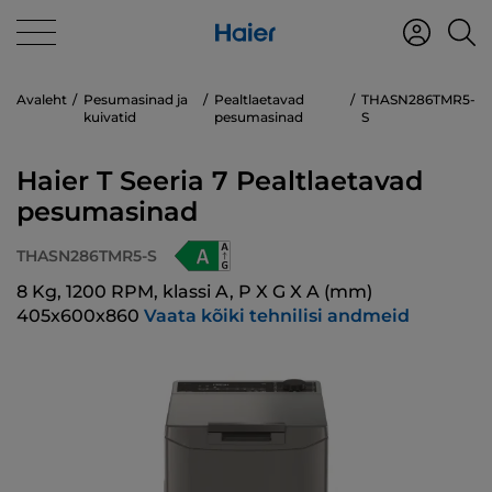
Avaleht
Pesumasinad ja
Pealtlaetavad
THASN286TMR5-
kuivatid
pesumasinad
S
Haier T Seeria 7 Pealtlaetavad
pesumasinad
THASN286TMR5-S
8 Kg, 1200 RPM, klassi A, P X G X A (mm)
405x600x860
Vaata kõiki tehnilisi andmeid