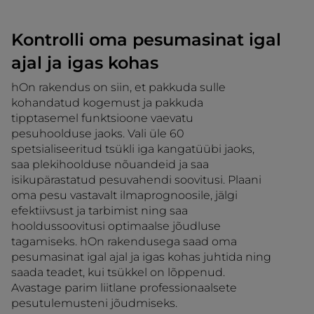
Kontrolli oma pesumasinat igal
ajal ja igas kohas
hOn rakendus on siin, et pakkuda sulle
kohandatud kogemust ja pakkuda
tipptasemel funktsioone vaevatu
pesuhoolduse jaoks. Vali üle 60
spetsialiseeritud tsükli iga kangatüübi jaoks,
saa plekihoolduse nõuandeid ja saa
isikupärastatud pesuvahendi soovitusi. Plaani
oma pesu vastavalt ilmaprognoosile, jälgi
efektiivsust ja tarbimist ning saa
hooldussoovitusi optimaalse jõudluse
tagamiseks. hOn rakendusega saad oma
pesumasinat igal ajal ja igas kohas juhtida ning
saada teadet, kui tsükkel on lõppenud.
Avastage parim liitlane professionaalsete
pesutulemusteni jõudmiseks.