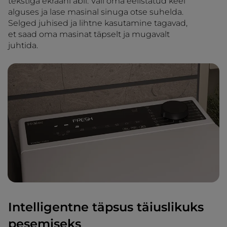
tekstiga ekraani abil. Vali oma eelistatud keel
alguses ja lase masinal sinuga otse suhelda.
Selged juhised ja lihtne kasutamine tagavad,
et saad oma masinat täpselt ja mugavalt
juhtida.
Intelligentne täpsus täiuslikuks
pesemiseks