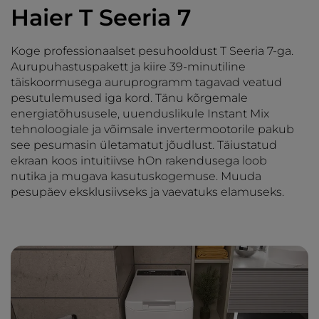
Haier T Seeria 7
Koge professionaalset pesuhooldust T Seeria 7-ga.
Aurupuhastuspakett ja kiire 39-minutiline
täiskoormusega auruprogramm tagavad veatud
pesutulemused iga kord. Tänu kõrgemale
energiatõhususele, uuenduslikule Instant Mix
tehnoloogiale ja võimsale invertermootorile pakub
see pesumasin ületamatut jõudlust. Täiustatud
ekraan koos intuitiivse hOn rakendusega loob
nutika ja mugava kasutuskogemuse. Muuda
pesupäev eksklusiivseks ja vaevatuks elamuseks.