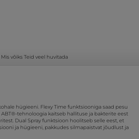
Mis võiks Teid veel huvitada
kohale hügieeni. Flexy Time funktsiooniga saad pesu
ABT®-tehnoloogia kaitseb hallituse ja bakterite eest
est. Dual Spray funktsioon hoolitseb selle eest, et
iooni ja hügieeni, pakkudes silmapaistvat jõudlust ja