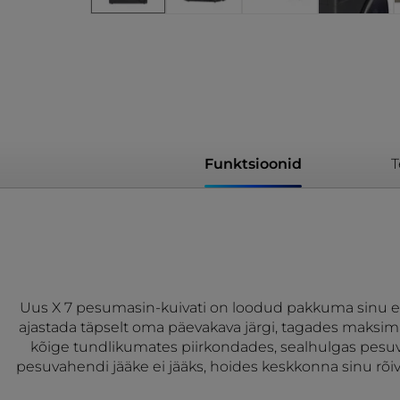
Funktsioonid
T
Uus X 7 pesumasin-kuivati on loodud pakkuma sinu elu
ajastada täpselt oma päevakava järgi, tagades maksima
kõige tundlikumates piirkondades, sealhulgas pesuvah
pesuvahendi jääke ei jääks, hoides keskkonna sinu rõiv