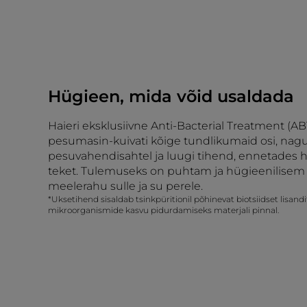
Hügieen, mida võid usaldada
Haieri eksklusiivne Anti-Bacterial Treatment (AB
pesumasin-kuivati kõige tundlikumaid osi, nag
pesuvahendisahtel ja luugi tihend, ennetades hal
teket. Tulemuseks on puhtam ja hügieenilisem 
meelerahu sulle ja su perele.
*Uksetihend sisaldab tsinkpüritionil põhinevat biotsiidset lisand
mikroorganismide kasvu pidurdamiseks materjali pinnal.