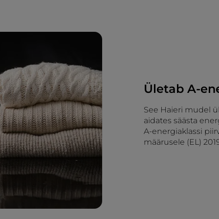
Ületab A-ene
See Haieri mudel ül
aidates säästa ener
A-energiaklassi pii
määrusele (EL) 2019