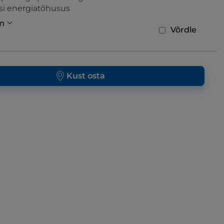
si energiatõhusus
m
Võrdle
Kust osta