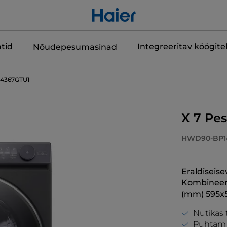
tid
Integreeritav köögit
Nõudepesumasinad
4367GTU1
X 7 Pe
HWD90-BP1
Eraldiseise
Kombineerit
(mm) 595x
Nutikas 
Puhtam 