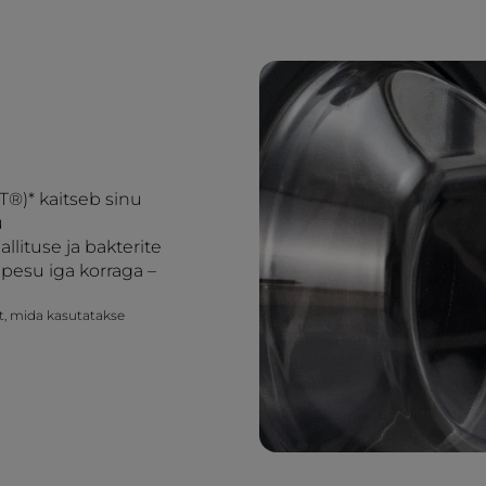
T®)* kaitseb sinu
u
lituse ja bakterite
pesu iga korraga –
it, mida kasutatakse