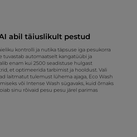
I abil täiuslikult pestud
ieliku kontrolli ja nutika täpsuse iga pesukorra
le tuvastab automaatselt kangatüübi ja
lib enam kui 2500 seadistuse hulgast
id, et optimeerida tarbimist ja hooldust. Vali
jad laitmatut tulemust lühema ajaga, Eco Wash
tmiseks või Intense Wash sügavaks, kuid õrnaks
iab sinu rõivaid pesu pesu järel parimas