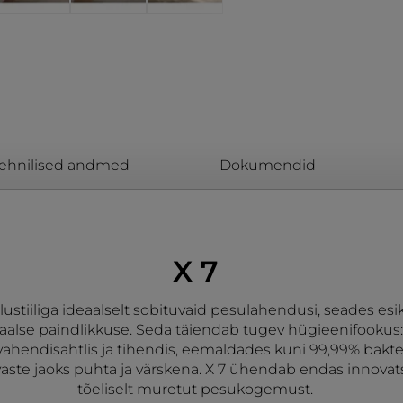
ehnilised andmed
Dokumendid
X 7
stiiliga ideaalselt sobituvaid pesulahendusi, seades esi
alse paindlikkuse. Seda täiendab tugev hügieenifookus: 
endisahtlis ja tihendis, eemaldades kuni 99,99% bakterit
aste jaoks puhta ja värskena. X 7 ühendab endas innovats
tõeliselt muretut pesukogemust.