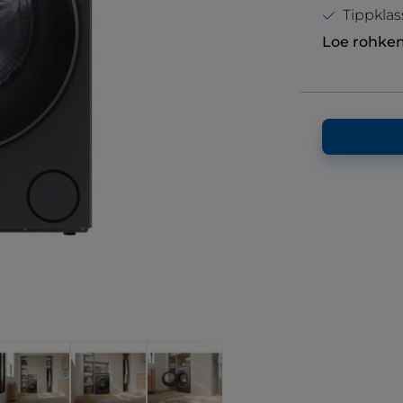
Tippklas
Loe rohke