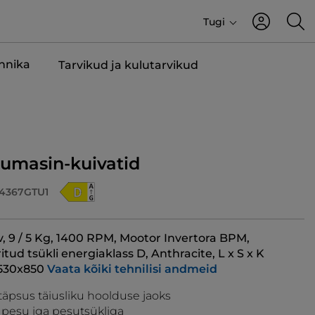
Tugi
ehnika
Tarvikud ja kulutarvikud
sumasin-kuivatid
4367GTU1
v, 9 / 5 Kg, 1400 RPM, Mootor Invertora BPM,
ud tsükli energiaklass D, Anthracite, L x S x K
530x850
Vaata kõiki tehnilisi andmeid
täpsus täiusliku hoolduse jaoks
pesu iga pesutsükliga