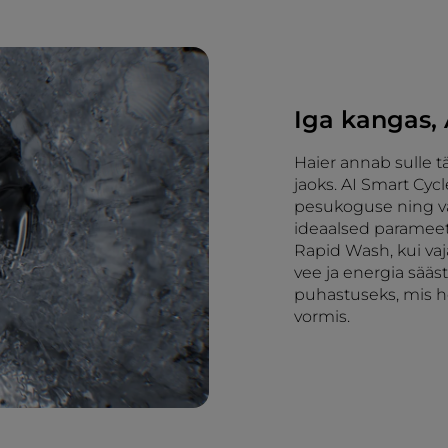
Iga kangas, A
Haier annab sulle tä
jaoks. AI Smart Cyc
pesukoguse ning va
ideaalsed parameetr
Rapid Wash, kui va
vee ja energia sääs
puhastuseks, mis ho
vormis.