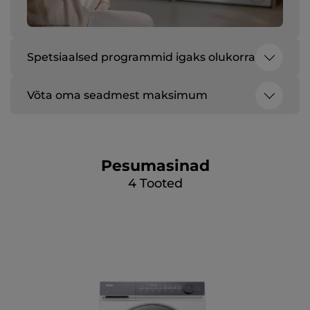
Spetsiaalsed programmid igaks olukorraks
Ligipääs enam kui 60 eksklusiivsele pesu- ja
kuivatusprogrammile, mis on loodud õrnade
Võta oma seadmest maksimum
kangaste, erihügieeni vajaduste ja palju muu
Kasuta nutikaid pesusoovitusi,
jaoks.
hooldusnõuandeid ja praktilisi nippe, et saada
oma Haieri seadmetest alati parim tulemus.
Pesumasinad
4
Tooted