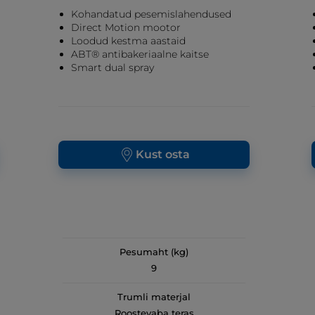
Kohandatud pesemislahendused
Direct Motion mootor
Loodud kestma aastaid
ABT® antibakeriaalne kaitse
Smart dual spray
Kust osta
Pesumaht (kg)
9
Trumli materjal
Roostevaba teras