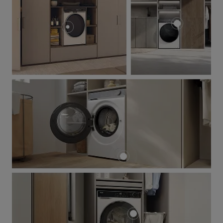
Tipp jõudluses,
vastupidavuses ja
energiatõhususes –
tulemuseks laitmatult
puhtad riided, mis
püsivad kuni 12 tundi
pärast iga pesu
erakordselt värsked.