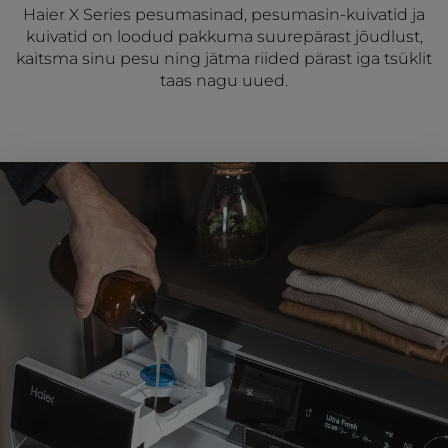
Haier X Series pesumasinad, pesumasin-kuivatid ja
kuivatid on loodud pakkuma suurepärast jõudlust,
kaitsma sinu pesu ning jätma riided pärast iga tsüklit
taas nagu uued.