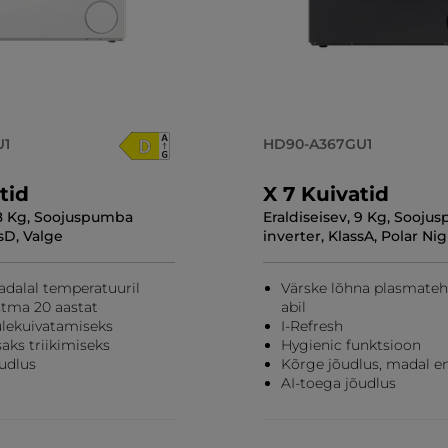
U1
HD90-A367GU1
tid
X 7 Kuivatid
 8 Kg, Soojuspumba
Eraldiseisev, 9 Kg, Sooj
ssD, Valge
inverter, KlassA, Polar Ni
dalal temperatuuril
Värske lõhna plasmate
tma 20 aastat
abil
ülekuivatamiseks
I-Refresh
saks triikimiseks
Hygienic funktsioon
õudlus
Kõrge jõudlus, madal e
AI-toega jõudlus