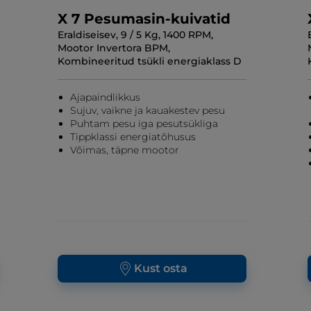
X 7 Pesumasin-kuivatid
Eraldiseisev, 9 / 5 Kg, 1400 RPM,
Mootor Invertora BPM,
Kombineeritud tsükli energiaklass D
Ajapaindlikkus
Sujuv, vaikne ja kauakestev pesu
Puhtam pesu iga pesutsükliga
Tippklassi energiatõhusus
Võimas, täpne mootor
Kust osta