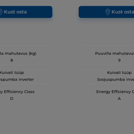
Kust osta
Kust ost
lla mahutavus (kg)
Puuvilla mahutavus
8
9
Kuivati tüüp
Kuivati tüüp
uspumba inverter
Soojuspumba inve
y Efficiency Class
Energy Efficiency 
D
A