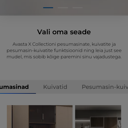
1
2
3
Vali oma seade
Avasta X Collectioni pesumasinate, kuivatite ja
pesumasin-kuivatite funktsioonid ning leia just see
mudel, mis sobib kõige paremini sinu vajadustega.
umasinad
Kuivatid
Pesumasin-kuiv