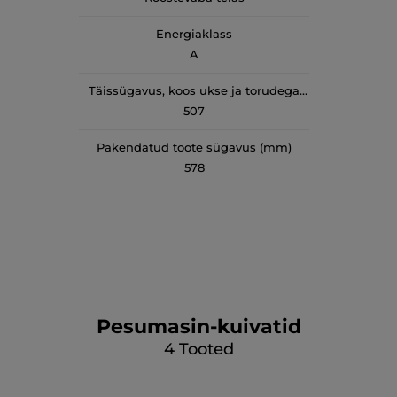
Energiaklass
A
Täissügavus, koos ukse ja torudega
(mm)
507
Pakendatud toote sügavus (mm)
578
Pesumasin-kuivatid
4
Tooted