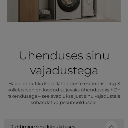
Ühenduses sinu
vajadustega
Haier on nutika kodu lahenduste esirinnas ning X
kollektsioon on loodud sujuvaks ühenduseks hOn
rakendusega – see avab ukse just sinu vajadustele
kohandatud pesuhooldusele.
Juhtimine sinu käeulatuses