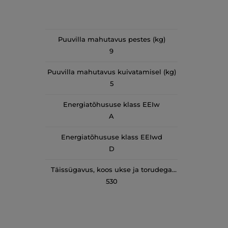
Puuvilla mahutavus pestes (kg)
9
Puuvilla mahutavus kuivatamisel (kg)
5
Energiatõhususe klass EEIw
A
Energiatõhususe klass EEIwd
D
Täissügavus, koos ukse ja torudega
(mm)
530