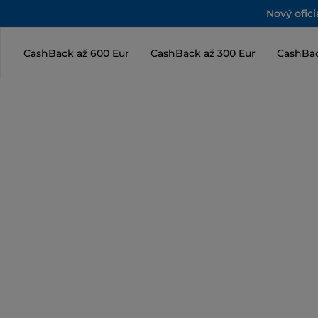
Nový ofic
CashBack až 600 Eur
CashBack až 300 Eur
CashBac