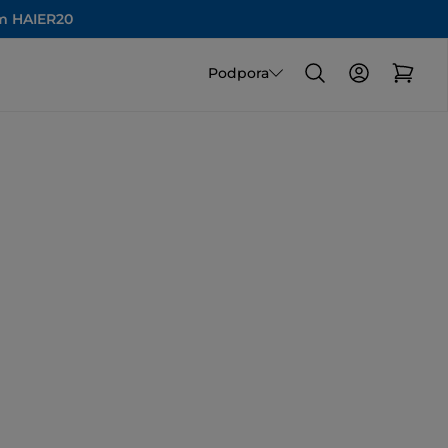
om HAIER20
Podpora