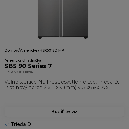
Domov
Americké
HSR5918DIMP
Americká chladnička
SBS 90 Series 7
HSR5918DIMP
Voľne stojace, No Frost, osvetlenie Led, Trieda D,
Platinový nerez, Š x H x V (mm) 908x659x1775
Kúpiť teraz
Trieda D