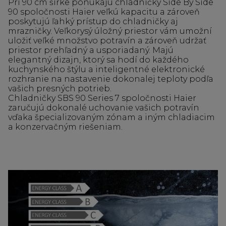
Pri 90 cm šírke ponúkajú chladničky Side By Side
90 spoločnosti Haier veľkú kapacitu a zároveň
poskytujú ľahký prístup do chladničky aj
mrazničky. Veľkorysý úložný priestor vám umožní
uložiť veľké množstvo potravín a zároveň udržať
priestor prehľadný a usporiadaný. Majú
elegantný dizajn, ktorý sa hodí do každého
kuchynského štýlu a inteligentné elektronické
rozhranie na nastavenie dokonalej teploty podľa
vašich presných potrieb.
Chladničky SBS 90 Series 7 spoločnosti Haier
zaručujú dokonalé uchovanie vašich potravín
vďaka špecializovaným zónam a iným chladiacim
a konzervačným riešeniam.