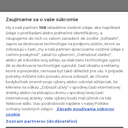
Zostaňte v kontakte!
Zaujímame sa o vaše súkromie
My a naši partneri
106
ukladáme osobné údaje, ako napríklad
Odoberajte náš newsletter
údaje o prehliadaní alebo jedinečné identifikátory, a
vstupujeme do nich vo vašom zariadení. Ak zvolíte „Súhlasím“,
zapnú sa sledovacie technológie na podporu účelov, ktoré sa
zobrazujú v časti „my a naši partneri spracúvame osobné údaje s
cieľom poskytnúť“, zatiaľ čo výberom „Odmetnuť všetko“,
alebo ak odvoláte svoj súhlas, sa však tieto technológie vypnú.
CANDY HOOVER GROUP S.r.I. – Jednoosobová spol. s r.o. –
PRÁVNE SÍDLO SPOLOČNOSTI: Via Comolli, 57 – 20861 Brugherio
Ak sú sledovacie technológie vypnuté, časť obsahu a reklamy,
(MB) – Taliansko – ADMINISTRATÍVNE SÍDLA: Via Privata Eden
ktoré si prezeráte, nemusia byť také dôležité pre vás. V prípade
Fumagalli snc – 20861 Brugherio (MB) a Via Trento č. 20/A-22 –
potreby môžete túto ponuku znova zobraziť, ak chcete
20871 Vimercate (MB) – Taliansko – Tel.: +39.039.2086.1 – Fax:
+39.039.2086.237 – Základné imanie 35 000 000,00 € plne
kedykoľvek zmeniť svoje výbery alebo odvolať súhlas tak, že
splatené – Daňové identifikačné číslo a číslo zápisu v obchodnom
kliknete na odkaz „Zobraziť účely“ v spodnej časti internetovej
registri Miláno-Monza-Brianza-Lodi 04666310158 – DIČ
stránky alebo na plávajúcu ikonu v spodnej ľavej časti
00786860965 – Identifikačné číslo obchodnej jednotky: MB-
internetovej stránky. Vaše výbery budú mať účinok na náš
1033934 – Oprávnenie IT AEOF 211870 – Činnosť spoločnosti riadi a
koordinuje spoločnosť Candy S.p.A.
Webové sídlo. Viac podrobností nájdete v našej Politike
ochrany osobných údajov.
Zásady používania súborov
SK / Slovensko
cookie
Zoznam partnerov (dodávateľov)