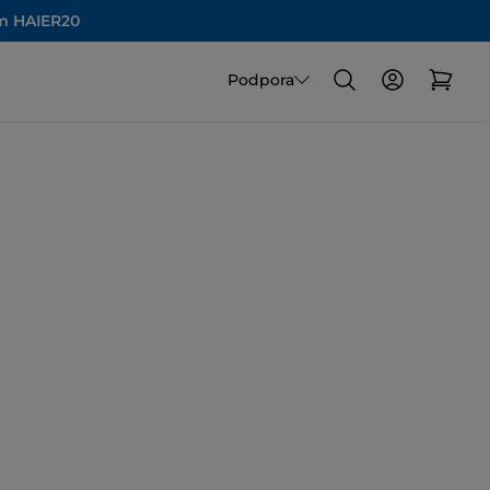
om HAIER20
Podpora