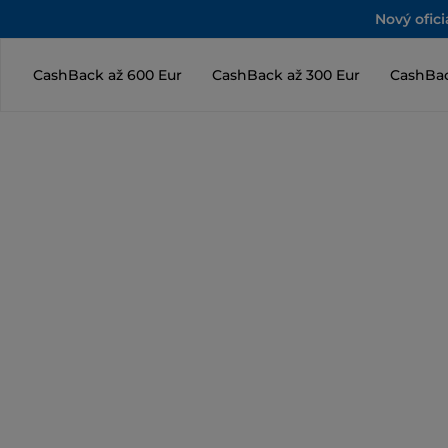
Nový ofic
CashBack až 600 Eur
CashBack až 300 Eur
CashBac