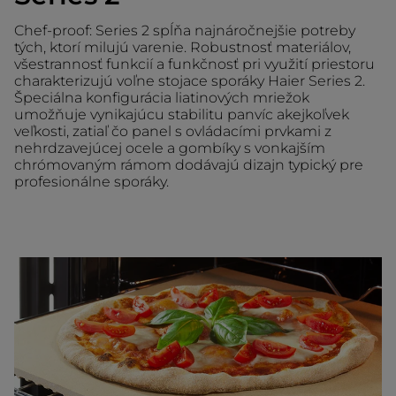
Chef-proof: Series 2 spĺňa najnáročnejšie potreby
tých, ktorí milujú varenie. Robustnosť materiálov,
všestrannosť funkcií a funkčnosť pri využití priestoru
charakterizujú voľne stojace sporáky Haier Series 2.
Špeciálna konfigurácia liatinových mriežok
umožňuje vynikajúcu stabilitu panvíc akejkoľvek
veľkosti, zatiaľ čo panel s ovládacími prvkami z
nehrdzavejúcej ocele a gombíky s vonkajším
chrómovaným rámom dodávajú dizajn typický pre
profesionálne sporáky.