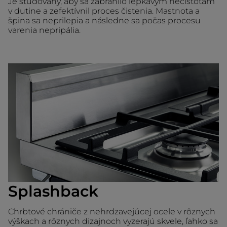
Je študovaný, aby sa zabránilo lepkavým nečistotám
v dutine a zefektívnil proces čistenia. Mastnota a
špina sa neprilepia a následne sa počas procesu
varenia nepripália.
Splashback
Chrbtové chrániče z nehrdzavejúcej ocele v rôznych
výškach a rôznych dizajnoch vyzerajú skvele, ľahko sa