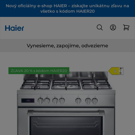
Nový oficiálny e-shop HAIER – získajte unikátnu zľavu na
všetko s kódom HAIER20
Vynesieme, zapojíme, odvezieme
ZĽAVA 20 % s kódom HAIER20