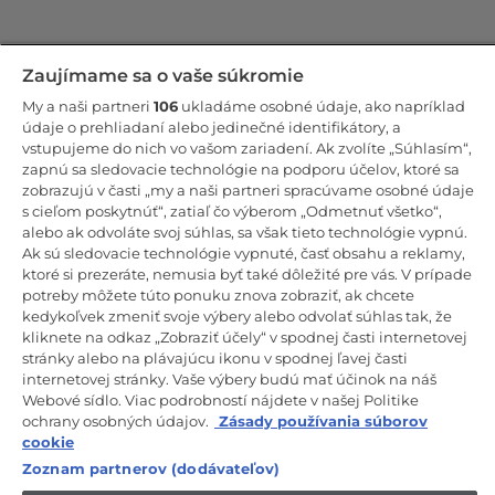
Zostaňte v kontakte!
Zaujímame sa o vaše súkromie
My a naši partneri
106
ukladáme osobné údaje, ako napríklad
Odoberajte náš newsletter
údaje o prehliadaní alebo jedinečné identifikátory, a
vstupujeme do nich vo vašom zariadení. Ak zvolíte „Súhlasím“,
zapnú sa sledovacie technológie na podporu účelov, ktoré sa
zobrazujú v časti „my a naši partneri spracúvame osobné údaje
s cieľom poskytnúť“, zatiaľ čo výberom „Odmetnuť všetko“,
alebo ak odvoláte svoj súhlas, sa však tieto technológie vypnú.
CANDY HOOVER GROUP S.r.I. – Jednoosobová spol. s r.o. –
PRÁVNE SÍDLO SPOLOČNOSTI: Via Comolli, 57 – 20861 Brugherio
Ak sú sledovacie technológie vypnuté, časť obsahu a reklamy,
(MB) – Taliansko – ADMINISTRATÍVNE SÍDLA: Via Privata Eden
ktoré si prezeráte, nemusia byť také dôležité pre vás. V prípade
Fumagalli snc – 20861 Brugherio (MB) a Via Trento č. 20/A-22 –
potreby môžete túto ponuku znova zobraziť, ak chcete
20871 Vimercate (MB) – Taliansko – Tel.: +39.039.2086.1 – Fax:
+39.039.2086.237 – Základné imanie 35 000 000,00 € plne splatené
kedykoľvek zmeniť svoje výbery alebo odvolať súhlas tak, že
– Daňové identifikačné číslo a číslo zápisu v obchodnom registri
kliknete na odkaz „Zobraziť účely“ v spodnej časti internetovej
Miláno-Monza-Brianza-Lodi 04666310158 – DIČ 00786860965 –
stránky alebo na plávajúcu ikonu v spodnej ľavej časti
Identifikačné číslo obchodnej jednotky: MB-1033934 – Oprávnenie IT
internetovej stránky. Vaše výbery budú mať účinok na náš
AEOF 211870 – Činnosť spoločnosti riadi a koordinuje spoločnosť
Candy S.p.A.
Webové sídlo. Viac podrobností nájdete v našej Politike
ochrany osobných údajov.
Zásady používania súborov
SK / Slovensko
cookie
Zoznam partnerov (dodávateľov)