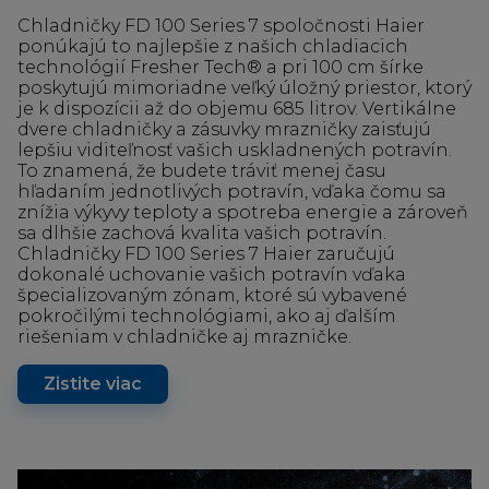
Chladničky FD 100 Series 7 spoločnosti Haier
ponúkajú to najlepšie z našich chladiacich
technológií Fresher Tech® a pri 100 cm šírke
poskytujú mimoriadne veľký úložný priestor, ktorý
je k dispozícii až do objemu 685 litrov. Vertikálne
dvere chladničky a zásuvky mrazničky zaisťujú
lepšiu viditeľnosť vašich uskladnených potravín.
To znamená, že budete tráviť menej času
hľadaním jednotlivých potravín, vďaka čomu sa
znížia výkyvy teploty a spotreba energie a zároveň
sa dlhšie zachová kvalita vašich potravín.
Chladničky FD 100 Series 7 Haier zaručujú
dokonalé uchovanie vašich potravín vďaka
špecializovaným zónam, ktoré sú vybavené
pokročilými technológiami, ako aj ďalším
riešeniam v chladničke aj mrazničke.
Zistite viac