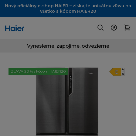
Nový oficiálny e-shop HAIER – získajte unikátnu zľavu na
všetko s kódom HAIER20
Vynesieme, zapojíme, odvezieme
ZĽAVA 20 % s kódom HAIER20