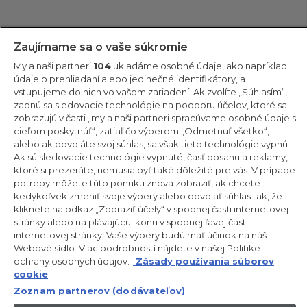
Zostaňte v kontakte!
Zaujímame sa o vaše súkromie
My a naši partneri
104
ukladáme osobné údaje, ako napríklad
Odoberajte náš newsletter
údaje o prehliadaní alebo jedinečné identifikátory, a
vstupujeme do nich vo vašom zariadení. Ak zvolíte „Súhlasím“,
zapnú sa sledovacie technológie na podporu účelov, ktoré sa
zobrazujú v časti „my a naši partneri spracúvame osobné údaje s
cieľom poskytnúť“, zatiaľ čo výberom „Odmetnuť všetko“,
alebo ak odvoláte svoj súhlas, sa však tieto technológie vypnú.
CANDY HOOVER GROUP S.r.I. – Jednoosobová spol. s r.o. –
PRÁVNE SÍDLO SPOLOČNOSTI: Via Comolli, 57 – 20861 Brugherio
Ak sú sledovacie technológie vypnuté, časť obsahu a reklamy,
(MB) – Taliansko – ADMINISTRATÍVNE SÍDLA: Via Privata Eden
ktoré si prezeráte, nemusia byť také dôležité pre vás. V prípade
Fumagalli snc – 20861 Brugherio (MB) a Via Trento č. 20/A-22 –
potreby môžete túto ponuku znova zobraziť, ak chcete
20871 Vimercate (MB) – Taliansko – Tel.: +39.039.2086.1 – Fax:
+39.039.2086.237 – Základné imanie 35 000 000,00 € plne
kedykoľvek zmeniť svoje výbery alebo odvolať súhlas tak, že
splatené – Daňové identifikačné číslo a číslo zápisu v obchodnom
kliknete na odkaz „Zobraziť účely“ v spodnej časti internetovej
registri Miláno-Monza-Brianza-Lodi 04666310158 – DIČ
stránky alebo na plávajúcu ikonu v spodnej ľavej časti
00786860965 – Identifikačné číslo obchodnej jednotky: MB-
internetovej stránky. Vaše výbery budú mať účinok na náš
1033934 – Oprávnenie IT AEOF 211870 – Činnosť spoločnosti riadi a
koordinuje spoločnosť Candy S.p.A.
Webové sídlo. Viac podrobností nájdete v našej Politike
ochrany osobných údajov.
Zásady používania súborov
SK / Slovensko
cookie
Zoznam partnerov (dodávateľov)