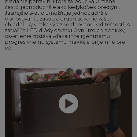
hľadanie potravín, ktoré sa používajú menej
často, jednoduchšie ako kedykoľvek predtým.
Jasnejšie svetlo umožňuje jednoduchšie
obnovovanie zásob a organizovanie vašej
chladničky vďaka výrazne zlepšenej viditeľnosti. A
zatiaľ čo LED diódy osvetľujú vnútro chladničky,
osvetlenie zostáva vďaka inteligentnému
progresívnemu systému mäkké a príjemné pre
oči.
Prehrať video