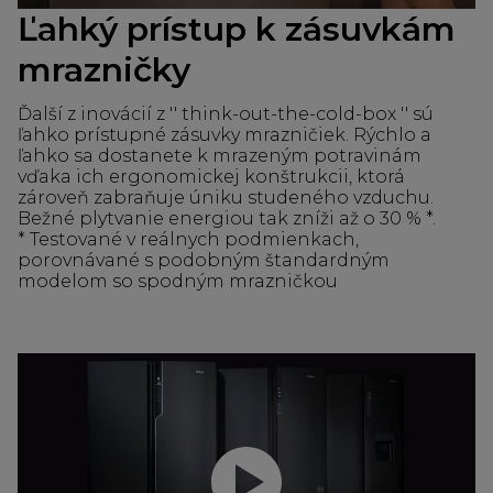
Ľahký prístup k zásuvkám
mrazničky
Ďalší z inovácií z '' think-out-the-cold-box '' sú
ľahko prístupné zásuvky mrazničiek. Rýchlo a
ľahko sa dostanete k mrazeným potravinám
vďaka ich ergonomickej konštrukcii, ktorá
zároveň zabraňuje úniku studeného vzduchu.
Bežné plytvanie energiou tak zníži až o 30 % *.
* Testované v reálnych podmienkach,
porovnávané s podobným štandardným
modelom so spodným mrazničkou
Prehrať video