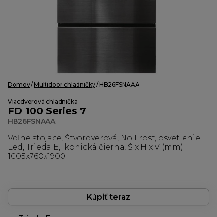
Domov
Multidoor chladničky
HB26FSNAAA
Viacdverová chladnička
FD 100 Series 7
HB26FSNAAA
Voľne stojace, Štvordverová, No Frost, osvetlenie
Led, Trieda E, Ikonická čierna, Š x H x V (mm)
1005x760x1900
Kúpiť teraz