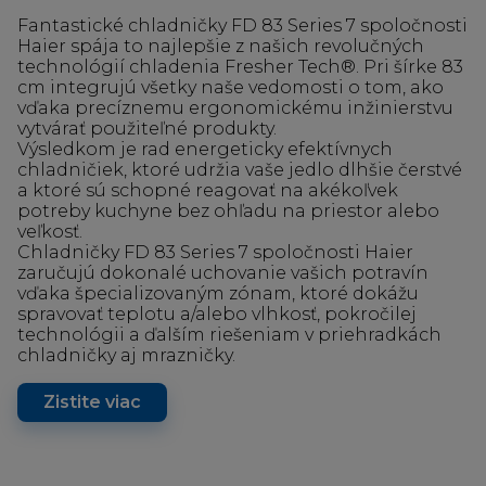
Fantastické chladničky FD 83 Series 7 spoločnosti
Haier spája to najlepšie z našich revolučných
technológií chladenia Fresher Tech®. Pri šírke 83
cm integrujú všetky naše vedomosti o tom, ako
vďaka precíznemu ergonomickému inžinierstvu
vytvárať použiteľné produkty.
Výsledkom je rad energeticky efektívnych
chladničiek, ktoré udržia vaše jedlo dlhšie čerstvé
a ktoré sú schopné reagovať na akékoľvek
potreby kuchyne bez ohľadu na priestor alebo
veľkosť.
Chladničky FD 83 Series 7 spoločnosti Haier
zaručujú dokonalé uchovanie vašich potravín
vďaka špecializovaným zónam, ktoré dokážu
spravovať teplotu a/alebo vlhkosť, pokročilej
technológii a ďalším riešeniam v priehradkách
chladničky aj mrazničky.
Zistite viac