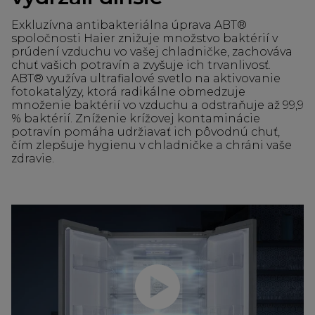
Exkluzívna antibakteriálna úprava ABT®
spoločnosti Haier znižuje množstvo baktérií v
prúdení vzduchu vo vašej chladničke, zachováva
chuť vašich potravín a zvyšuje ich trvanlivosť.
ABT® využíva ultrafialové svetlo na aktivovanie
fotokatalýzy, ktorá radikálne obmedzuje
množenie baktérií vo vzduchu a odstraňuje až 99,9
% baktérií. Zníženie krížovej kontaminácie
potravín pomáha udržiavať ich pôvodnú chuť,
čím zlepšuje hygienu v chladničke a chráni vaše
zdravie.
Prehrať video