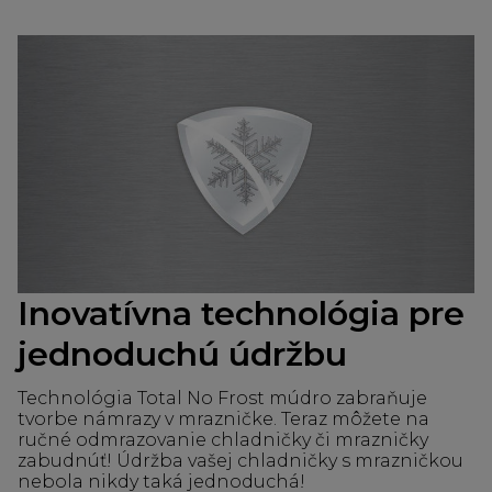
Inovatívna technológia pre
jednoduchú údržbu
Technológia Total No Frost múdro zabraňuje
tvorbe námrazy v mrazničke. Teraz môžete na
ručné odmrazovanie chladničky či mrazničky
zabudnúť! Údržba vašej chladničky s mrazničkou
nebola nikdy taká jednoduchá!