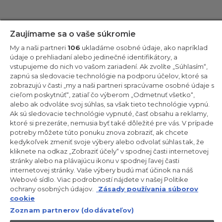
Zostaňte v kontakte!
Zaujímame sa o vaše súkromie
My a naši partneri
106
ukladáme osobné údaje, ako napríklad
Odoberajte náš newsletter
údaje o prehliadaní alebo jedinečné identifikátory, a
vstupujeme do nich vo vašom zariadení. Ak zvolíte „Súhlasím“,
zapnú sa sledovacie technológie na podporu účelov, ktoré sa
zobrazujú v časti „my a naši partneri spracúvame osobné údaje s
cieľom poskytnúť“, zatiaľ čo výberom „Odmetnuť všetko“,
alebo ak odvoláte svoj súhlas, sa však tieto technológie vypnú.
CANDY HOOVER GROUP S.r.I. – Jednoosobová spol. s r.o. –
PRÁVNE SÍDLO SPOLOČNOSTI: Via Comolli, 57 – 20861 Brugherio
Ak sú sledovacie technológie vypnuté, časť obsahu a reklamy,
(MB) – Taliansko – ADMINISTRATÍVNE SÍDLA: Via Privata Eden
ktoré si prezeráte, nemusia byť také dôležité pre vás. V prípade
Fumagalli snc – 20861 Brugherio (MB) a Via Trento č. 20/A-22 –
potreby môžete túto ponuku znova zobraziť, ak chcete
20871 Vimercate (MB) – Taliansko – Tel.: +39.039.2086.1 – Fax:
+39.039.2086.237 – Základné imanie 35 000 000,00 € plne
kedykoľvek zmeniť svoje výbery alebo odvolať súhlas tak, že
splatené – Daňové identifikačné číslo a číslo zápisu v obchodnom
kliknete na odkaz „Zobraziť účely“ v spodnej časti internetovej
registri Miláno-Monza-Brianza-Lodi 04666310158 – DIČ
stránky alebo na plávajúcu ikonu v spodnej ľavej časti
00786860965 – Identifikačné číslo obchodnej jednotky: MB-
internetovej stránky. Vaše výbery budú mať účinok na náš
1033934 – Oprávnenie IT AEOF 211870 – Činnosť spoločnosti riadi a
koordinuje spoločnosť Candy S.p.A.
Webové sídlo. Viac podrobností nájdete v našej Politike
ochrany osobných údajov.
Zásady používania súborov
SK / Slovensko
cookie
Zoznam partnerov (dodávateľov)