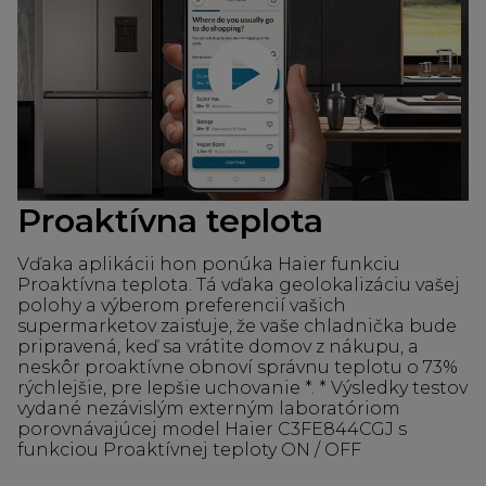
Prehrať video
Proaktívna teplota
Vďaka aplikácii hon ponúka Haier funkciu
Proaktívna teplota. Tá vďaka geolokalizáciu vašej
polohy a výberom preferencií vašich
supermarketov zaisťuje, že vaše chladnička bude
pripravená, keď sa vrátite domov z nákupu, a
neskôr proaktívne obnoví správnu teplotu o 73%
rýchlejšie, pre lepšie uchovanie *. * Výsledky testov
vydané nezávislým externým laboratóriom
porovnávajúcej model Haier C3FE844CGJ s
funkciou Proaktívnej teploty ON / OFF