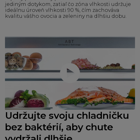
jediným dotykom, zatiaľ čo zóna vlhkosti udržuje
ideálnu úroveň vlhkosti 90 %, čím zachováva
kvalitu vášho ovocia a zeleniny na dlhšiu dobu.
Prehrať video
Udržujte svoju chladničku
bez baktérií, aby chute
vydržali dlhšie