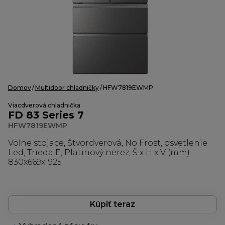
Domov
Multidoor chladničky
HFW7819EWMP
Viacdverová chladnička
FD 83 Series 7
HFW7819EWMP
Voľne stojace, Štvordverová, No Frost, osvetlenie
Led, Trieda E, Platinový nerez, Š x H x V (mm)
830x669x1925
Kúpiť teraz