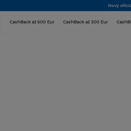
Nový ofici
CashBack až 600 Eur
CashBack až 300 Eur
CashBa