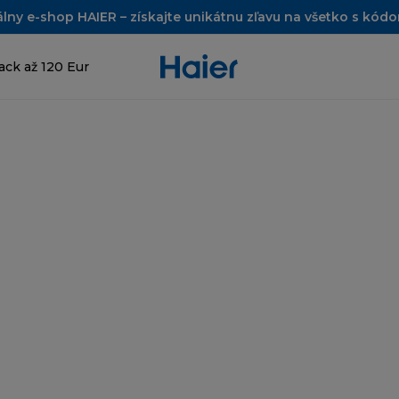
álny e-shop HAIER – získajte unikátnu zľavu na všetko s kó
ck až 120 Eur