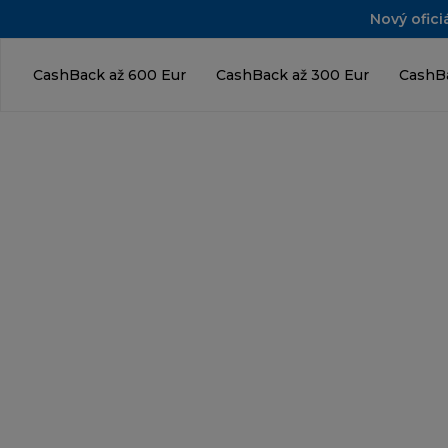
Nový ofici
CashBack až 600 Eur
CashBack až 300 Eur
CashBa