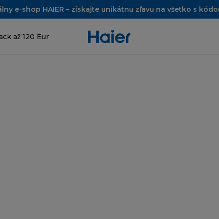
álny e-shop HAIER – získajte unikátnu zľavu na všetko s kó
ck až 120 Eur