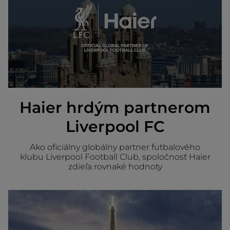
Haier hrdým partnerom
Liverpool FC
Ako oficiálny globálny partner futbalového
klubu Liverpool Football Club, spoločnosť Haier
zdieľa rovnaké hodnoty