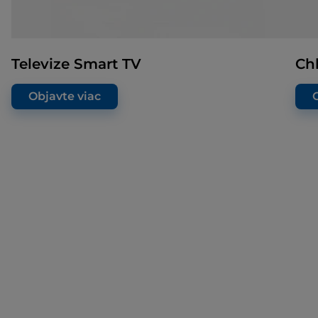
Televize Smart TV
Ch
Objavte viac