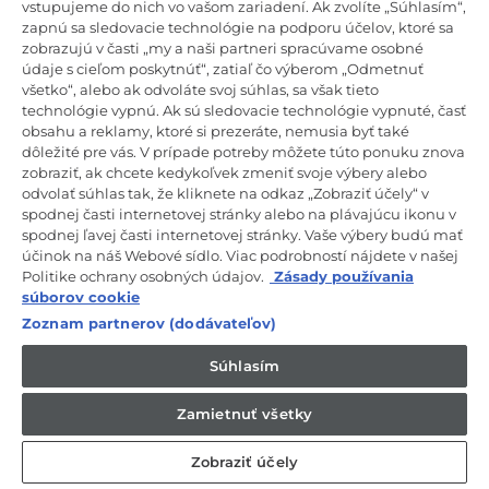
vstupujeme do nich vo vašom zariadení. Ak zvolíte „Súhlasím“,
zapnú sa sledovacie technológie na podporu účelov, ktoré sa
zobrazujú v časti „my a naši partneri spracúvame osobné
Zostaňte v kontakte!
údaje s cieľom poskytnúť“, zatiaľ čo výberom „Odmetnuť
všetko“, alebo ak odvoláte svoj súhlas, sa však tieto
technológie vypnú. Ak sú sledovacie technológie vypnuté, časť
Odoberajte náš newsletter
obsahu a reklamy, ktoré si prezeráte, nemusia byť také
dôležité pre vás. V prípade potreby môžete túto ponuku znova
zobraziť, ak chcete kedykoľvek zmeniť svoje výbery alebo
odvolať súhlas tak, že kliknete na odkaz „Zobraziť účely“ v
spodnej časti internetovej stránky alebo na plávajúcu ikonu v
CANDY HOOVER GROUP S.r.I. – Jednoosobová spol. s r.o. –
spodnej ľavej časti internetovej stránky. Vaše výbery budú mať
PRÁVNE SÍDLO SPOLOČNOSTI: Via Comolli, 57 – 20861 Brugherio
účinok na náš Webové sídlo. Viac podrobností nájdete v našej
(MB) – Taliansko – ADMINISTRATÍVNE SÍDLA: Via Privata Eden
Politike ochrany osobných údajov.
Zásady používania
Fumagalli snc – 20861 Brugherio (MB) a Via Trento č. 20/A-22 –
20871 Vimercate (MB) – Taliansko – Tel.: +39.039.2086.1 – Fax:
súborov cookie
+39.039.2086.237 – Základné imanie 35 000 000,00 € plne splatené
Zoznam partnerov (dodávateľov)
– Daňové identifikačné číslo a číslo zápisu v obchodnom registri
Miláno-Monza-Brianza-Lodi 04666310158 – DIČ 00786860965 –
Identifikačné číslo obchodnej jednotky: MB-1033934 – Oprávnenie IT
Súhlasím
AEOF 211870 – Činnosť spoločnosti riadi a koordinuje spoločnosť
Candy S.p.A.
Zamietnuť všetky
SK / Slovensko
Zobraziť účely