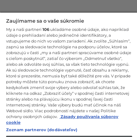
Zostaňte v kontakte!
Zaujímame sa o vaše súkromie
My a naši partneri
106
ukladáme osobné údaje, ako napríklad
Odoberajte náš newsletter
údaje o prehliadaní alebo jedinečné identifikátory, a
vstupujeme do nich vo vašom zariadení. Ak zvolíte „Súhlasím“,
zapnú sa sledovacie technológie na podporu účelov, ktoré sa
zobrazujú v časti „my a naši partneri spracúvame osobné údaje
s cieľom poskytnúť“, zatiaľ čo výberom „Odmetnuť všetko“,
alebo ak odvoláte svoj súhlas, sa však tieto technológie vypnú.
CANDY HOOVER GROUP S.r.I. – Jednoosobová spol. s r.o. –
PRÁVNE SÍDLO SPOLOČNOSTI: Via Comolli, 57 – 20861 Brugherio
Ak sú sledovacie technológie vypnuté, časť obsahu a reklamy,
(MB) – Taliansko – ADMINISTRATÍVNE SÍDLA: Via Privata Eden
ktoré si prezeráte, nemusia byť také dôležité pre vás. V prípade
Fumagalli snc – 20861 Brugherio (MB) a Via Trento č. 20/A-22 –
potreby môžete túto ponuku znova zobraziť, ak chcete
20871 Vimercate (MB) – Taliansko – Tel.: +39.039.2086.1 – Fax:
+39.039.2086.237 – Základné imanie 35 000 000,00 € plne splatené
kedykoľvek zmeniť svoje výbery alebo odvolať súhlas tak, že
– Daňové identifikačné číslo a číslo zápisu v obchodnom registri
kliknete na odkaz „Zobraziť účely“ v spodnej časti internetovej
Miláno-Monza-Brianza-Lodi 04666310158 – DIČ 00786860965 –
stránky alebo na plávajúcu ikonu v spodnej ľavej časti
Identifikačné číslo obchodnej jednotky: MB-1033934 – Oprávnenie IT
internetovej stránky. Vaše výbery budú mať účinok na náš
AEOF 211870 – Činnosť spoločnosti riadi a koordinuje spoločnosť
Candy S.p.A.
Webové sídlo. Viac podrobností nájdete v našej Politike
ochrany osobných údajov.
Zásady používania súborov
SK / Slovensko
cookie
Zoznam partnerov (dodávateľov)