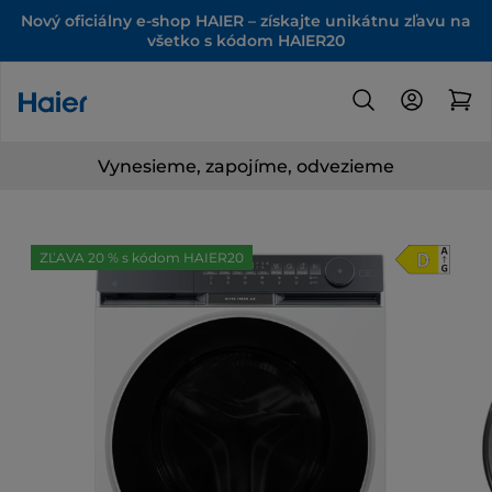
Nový oficiálny e-shop HAIER – získajte unikátnu zľavu na
všetko s kódom HAIER20
Vynesieme, zapojíme, odvezieme
ZĽAVA 20 % s kódom HAIER20