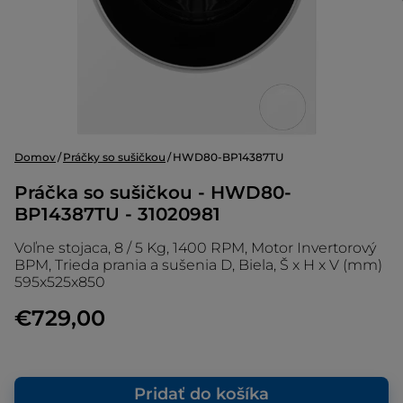
Domov
Práčky so sušičkou
HWD80-BP14387TU
Práčka so sušičkou - HWD80-
BP14387TU - 31020981
Voľne stojaca, 8 / 5 Kg, 1400 RPM, Motor Invertorový
BPM, Trieda prania a sušenia D, Biela, Š x H x V (mm)
595x525x850
€729,00
Pridať do košíka