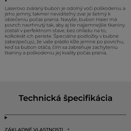
Laserovo zváraný bubon je odolný voči poškodeniu a
jeho jemný, takmer neviditeľný zvar je šetrný k
oblečeniu počas prania. Navyše, bubon Haier má
povrch navrhnutý tak, aby aj tie najjemnejšie tkaniny
zostali v perfektnom stave, bez ohľadu na to,
koľkokrát ich periete. Špeciálne podložky v bubne
zabezpečujú, že vaše prádlo kĺže jemne po povrchu,
keď sa bubon otáča, čím sa zabraňuje zachyteniu
tkaniny a poškodeniu jej kvality počas prania.
Technická špecifikácia
ZÁKLADNÉ VLASTNOSTI