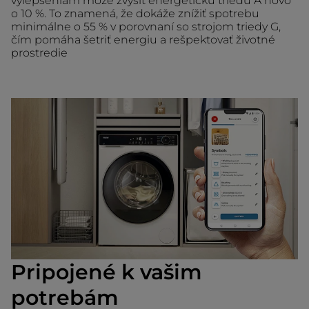
vylepšeniam môže zvýšiť energetickú triedu A novo
o 10 %. To znamená, že dokáže znížiť spotrebu
minimálne o 55 % v porovnaní so strojom triedy G,
čím pomáha šetriť energiu a rešpektovať životné
prostredie
Pripojené k vašim
potrebám