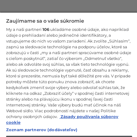
Zostaňte v kontakte!
Zaujímame sa o vaše súkromie
My a naši partneri
106
ukladáme osobné údaje, ako napríklad
Odoberajte náš newsletter
údaje o prehliadaní alebo jedinečné identifikátory, a
vstupujeme do nich vo vašom zariadení. Ak zvolíte „Súhlasím“,
zapnú sa sledovacie technológie na podporu účelov, ktoré sa
zobrazujú v časti „my a naši partneri spracúvame osobné údaje
s cieľom poskytnúť“, zatiaľ čo výberom „Odmetnuť všetko“,
alebo ak odvoláte svoj súhlas, sa však tieto technológie vypnú.
CANDY HOOVER GROUP S.r.I. – Jednoosobová spol. s r.o. –
PRÁVNE SÍDLO SPOLOČNOSTI: Via Comolli, 57 – 20861 Brugherio
Ak sú sledovacie technológie vypnuté, časť obsahu a reklamy,
(MB) – Taliansko – ADMINISTRATÍVNE SÍDLA: Via Privata Eden
ktoré si prezeráte, nemusia byť také dôležité pre vás. V prípade
Fumagalli snc – 20861 Brugherio (MB) a Via Trento č. 20/A-22 –
potreby môžete túto ponuku znova zobraziť, ak chcete
20871 Vimercate (MB) – Taliansko – Tel.: +39.039.2086.1 – Fax:
+39.039.2086.237 – Základné imanie 35 000 000,00 € plne splatené
kedykoľvek zmeniť svoje výbery alebo odvolať súhlas tak, že
– Daňové identifikačné číslo a číslo zápisu v obchodnom registri
kliknete na odkaz „Zobraziť účely“ v spodnej časti internetovej
Miláno-Monza-Brianza-Lodi 04666310158 – DIČ 00786860965 –
stránky alebo na plávajúcu ikonu v spodnej ľavej časti
Identifikačné číslo obchodnej jednotky: MB-1033934 – Oprávnenie IT
internetovej stránky. Vaše výbery budú mať účinok na náš
AEOF 211870 – Činnosť spoločnosti riadi a koordinuje spoločnosť
Candy S.p.A.
Webové sídlo. Viac podrobností nájdete v našej Politike
ochrany osobných údajov.
Zásady používania súborov
SK / Slovensko
cookie
Zoznam partnerov (dodávateľov)