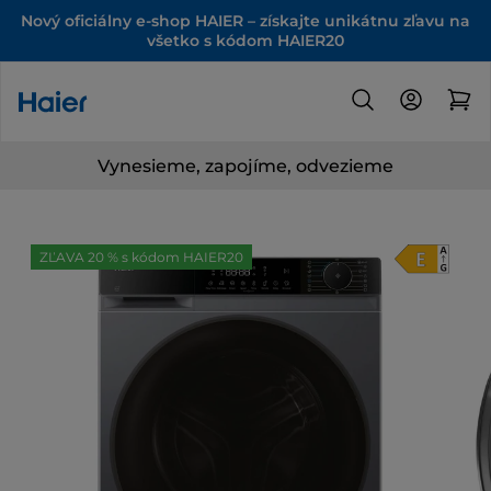
Nový oficiálny e-shop HAIER – získajte unikátnu zľavu na
všetko s kódom HAIER20
Vynesieme, zapojíme, odvezieme
ZĽAVA 20 % s kódom HAIER20