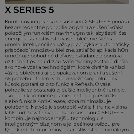
X SERIES 5
Kombinovaná práčka so sušičkou X SERIES 5 prináša
bezprecedentné pohodlie pri praní a sušení vďaka
pokročilým funkciám navrhnutým tak, aby šetrili čas,
energiu a starostlivosť o vaše oblečenie. Vďaka
umelej inteligencii sa každý prací cyklus automaticky
prispôsobí množstvu bielizne, zatiaľ čo aplikácia hOn
umožňuje pohodlné diaľkové ovládanie a ponúka
užitočné tipy na údržbu. Vaše tkaniny zostanú dlhšie
ako nové vďaka technológiám, ktoré chránia vzhľad
vášho oblečenia aj po opakovanom praní a sušení.
Ak potrebujete len rýchlo osviežiť svoj obľúbený
kúsok, postará sa o to funkcia Refresh. O vaše
pohodlie sa postarajú aj ďalšie inteligentné funkcie,
ako napríklad nočné pranie pre tichú prevádzku
alebo funkcia Anti-Crease, ktorá minimalizuje
pokrčenie. Navyše je spotrebič vďaka filtru na vlákna
ľahko udržiavateľný. Pračka so sušičkou X SERIES 5
kombinuje najmodernejšiu technológiu s
inteligentným dizajnom a je ideálnou voľbou pre
tých, ktorí chcú prémiovú starostlivosť s minimálnym