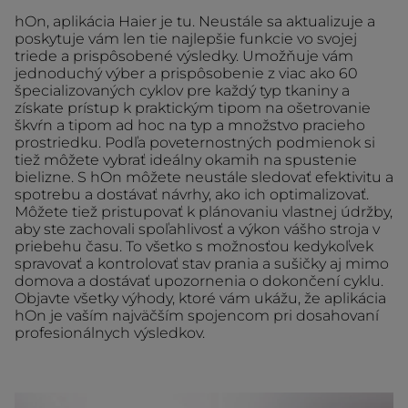
hOn, aplikácia Haier je tu. Neustále sa aktualizuje a
poskytuje vám len tie najlepšie funkcie vo svojej
triede a prispôsobené výsledky. Umožňuje vám
jednoduchý výber a prispôsobenie z viac ako 60
špecializovaných cyklov pre každý typ tkaniny a
získate prístup k praktickým tipom na ošetrovanie
škvŕn a tipom ad hoc na typ a množstvo pracieho
prostriedku. Podľa poveternostných podmienok si
tiež môžete vybrať ideálny okamih na spustenie
bielizne. S hOn môžete neustále sledovať efektivitu a
spotrebu a dostávať návrhy, ako ich optimalizovať.
Môžete tiež pristupovať k plánovaniu vlastnej údržby,
aby ste zachovali spoľahlivosť a výkon vášho stroja v
priebehu času. To všetko s možnosťou kedykoľvek
spravovať a kontrolovať stav prania a sušičky aj mimo
domova a dostávať upozornenia o dokončení cyklu.
Objavte všetky výhody, ktoré vám ukážu, že aplikácia
hOn je vaším najväčším spojencom pri dosahovaní
profesionálnych výsledkov.