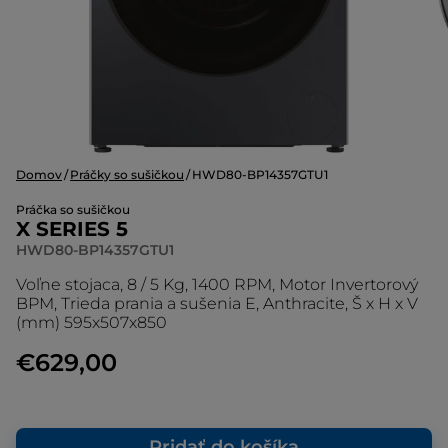
Domov
Práčky so sušičkou
HWD80-BP14357GTU1
Práčka so sušičkou
X SERIES 5
HWD80-BP14357GTU1
Voľne stojaca, 8 / 5 Kg, 1400 RPM, Motor Invertorový
BPM, Trieda prania a sušenia E, Anthracite, Š x H x V
(mm) 595x507x850
€629,00
Pridať do košíka