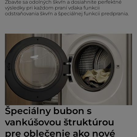
Zbavte sa odolných škvŕn a dosiahnite perfektné
výsledky pri každom praní vďaka funkcii
odstraňovania škvŕn a špeciálnej funkcii predprania.
Špeciálny bubon s
vankúšovou štruktúrou
pre oblečenie ako nové