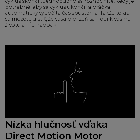
cyklus skončil. Jednoducho sa rozhodnite, kedy je
potrebné, aby sa cyklus ukončil a práčka
automaticky vypočíta čas spustenia. Takže teraz
sa môžete uistiť, že vaša bielizeň sa hodí k vášmu
životu a nie naopak!
Nízka hlučnosť vďaka
Direct Motion Motor