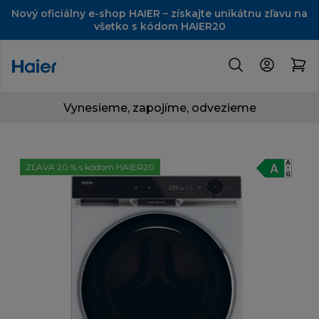
Nový oficiálny e-shop HAIER – získajte unikátnu zľavu na
všetko s kódom HAIER20
Vynesieme, zapojíme, odvezieme
ZĽAVA 20 % s kódom HAIER20