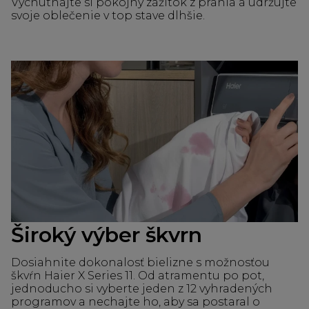
Vychutnajte si pokojný zážitok z prania a udržujte
svoje oblečenie v top stave dlhšie.
Široký výber škvrn
Dosiahnite dokonalosť bielizne s možnosťou
škvŕn Haier X Series 11. Od atramentu po pot,
jednoducho si vyberte jeden z 12 vyhradených
programov a nechajte ho, aby sa postaral o