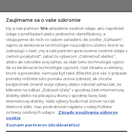
Zostaňte v kontakte!
Zaujímame sa o vaše súkromie
My a naši partneri
104
ukladáme osobné údaje, ako napríklad
Odoberajte náš newsletter
údaje o prehliadaní alebo jedinečné identifikátory, a
vstupujeme do nich vo vašom zariadení. Ak zvolíte „Súhlasím“,
zapnú sa sledovacie technológie na podporu účelov, ktoré sa
zobrazujú v časti „my a naši partneri spracúvame osobné údaje s
cieľom poskytnúť“, zatiaľ čo výberom „Odmetnuť všetko“,
alebo ak odvoláte svoj súhlas, sa však tieto technológie vypnú.
CANDY HOOVER GROUP S.r.I. – Jednoosobová spol. s r.o. –
PRÁVNE SÍDLO SPOLOČNOSTI: Via Comolli, 57 – 20861 Brugherio
Ak sú sledovacie technológie vypnuté, časť obsahu a reklamy,
(MB) – Taliansko – ADMINISTRATÍVNE SÍDLA: Via Privata Eden
ktoré si prezeráte, nemusia byť také dôležité pre vás. V prípade
Fumagalli snc – 20861 Brugherio (MB) a Via Trento č. 20/A-22 –
potreby môžete túto ponuku znova zobraziť, ak chcete
20871 Vimercate (MB) – Taliansko – Tel.: +39.039.2086.1 – Fax:
+39.039.2086.237 – Základné imanie 35 000 000,00 € plne
kedykoľvek zmeniť svoje výbery alebo odvolať súhlas tak, že
splatené – Daňové identifikačné číslo a číslo zápisu v obchodnom
kliknete na odkaz „Zobraziť účely“ v spodnej časti internetovej
registri Miláno-Monza-Brianza-Lodi 04666310158 – DIČ
stránky alebo na plávajúcu ikonu v spodnej ľavej časti
00786860965 – Identifikačné číslo obchodnej jednotky: MB-
internetovej stránky. Vaše výbery budú mať účinok na náš
1033934 – Oprávnenie IT AEOF 211870 – Činnosť spoločnosti riadi a
koordinuje spoločnosť Candy S.p.A.
Webové sídlo. Viac podrobností nájdete v našej Politike
ochrany osobných údajov.
Zásady používania súborov
SK / Slovensko
cookie
Zoznam partnerov (dodávateľov)