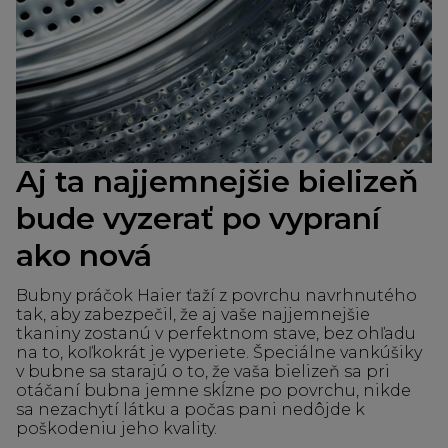
Aj ta najjemnejšie bielizeň
bude vyzerať po vypraní
ako nová
Bubny práčok Haier ťaží z povrchu navrhnutého
tak, aby zabezpečil, že aj vaše najjemnejšie
tkaniny zostanú v perfektnom stave, bez ohľadu
na to, koľkokrát je vyperiete. Špeciálne vankúšiky
v bubne sa starajú o to, že vaša bielizeň sa pri
otáčaní bubna jemne skĺzne po povrchu, nikde
sa nezachytí látku a počas pani nedôjde k
poškodeniu jeho kvality.