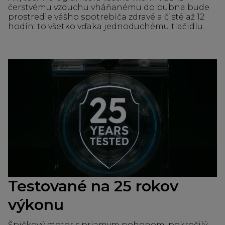
čerstvému ​​vzduchu vháňanému do bubna bude
prostredie vášho spotrebiča zdravé a čisté až 12
hodín: to všetko vďaka jednoduchému tlačidlu.
Testované na 25 rokov
výkonu
Špičkový motor s priamym pohonom, pokročilý