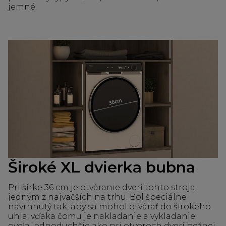
jemné.
Široké XL dvierka bubna
Pri šírke 36 cm je otváranie dverí tohto stroja
jedným z najväčších na trhu. Bol špeciálne
navrhnutý tak, aby sa mohol otvárať do širokého
uhla, vďaka čomu je nakladanie a vykladanie
oveľa jednoduchšie ako pri otvoroch dverí bežnej