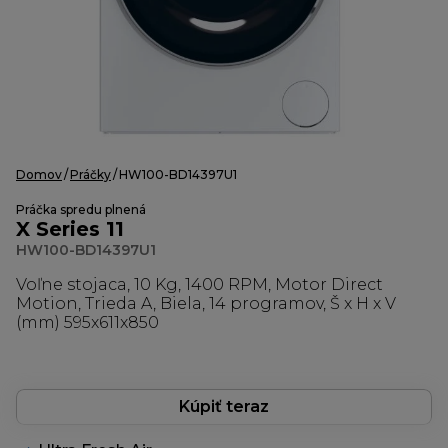
Domov
Práčky
HW100-BD14397U1
Práčka spredu plnená
X Series 11
HW100-BD14397U1
Voľne stojaca, 10 Kg, 1400 RPM, Motor Direct
Motion, Trieda A, Biela, 14 programov, Š x H x V
(mm) 595x611x850
Kúpiť teraz