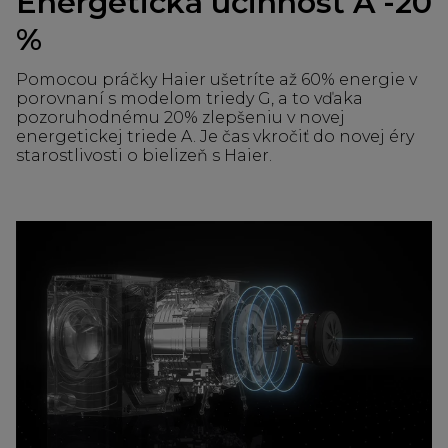
Energetická účinnosť A -20
%
Pomocou práčky Haier ušetríte až 60% energie v
porovnaní s modelom triedy G, a to vďaka
pozoruhodnému 20% zlepšeniu v novej
energetickej triede A. Je čas vkročiť do novej éry
starostlivosti o bielizeň s Haier.