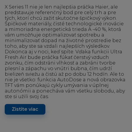
X Series 11 nie je len najlepšia práčka Haier, ale
predstavuje referenčný bod pre celý trh a pre
tých, ktorí chcú zažiť skutočne špičkový výkon.
Špičkové materiály, čisté technologické inovácie
a mimoriadna energetická trieda A -40 %, ktorá
vám umožňuje optimalizovať spotrebu a
minimalizovať dopad na životné prostredie bez
toho, aby ste sa vzdali najlepších výsledkov.
Dokonca aj v noci, keď spíte. Vďaka funkcii Ultra
Fresh Air bude práčka fúkať čerstvý vzduch
zvonku, čím odstráni vlhkosť a zabráni tvorbe
plesní a zápachu vo vnútri bubna, čím udrží
bielizeň sviežu a čistú až po dobu 12 hodín. Ale to
nie je všetko: funkcia AutoDose a nová obrazovka
TFT vám ponúkajú cykly umývania v úplnej
autonómii a ponecháva vám všetku slobodu, aby
ste si užili svoj čas.
Zistite viac