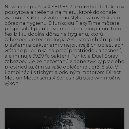
Nová rada práčok X SERIES 7 je navrhnutá tak, aby
poskytovala riešenia na mieru, ktoré dokonale
vyhovujú vášmu životnému štýlu a zároveň kladú
dôraz na hygienu. S funkciou Flexy Time môžete
prispôsobiť pranie svojmu harmonogramu. Túto
flexibilitu dopĺňa dôraz na hygienu, ktorú
zabezpečuje technológia ABT, ktorá chráni pred
plesňami a baktériami v najcitlivejších oblastiach,
vrátane priečinka na prací prostriedok a tesnení,
a eliminuje 99,99 % baktérií. Funkcia Dual Spray
zabezpečuje, že nezostanú žiadne zvyšky pracieho
prostriedku, čím sa vaše oblečenie udrží čisté. V
kombinácii s tichým a odolným motorom Direct
Motion Motor séria X Series 7 sľubuje výnimočný
výkon.