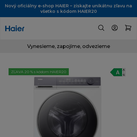
Nový oficiálny e-shop HAIER – získajte unikátnu zľavu na
všetko s kódom HAIER20
Vynesieme, zapojíme, odvezieme
ZĽAVA 20 % s kódom HAIER20