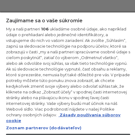
Zostaňte v kontakte!
Zaujímame sa o vaše súkromie
My a naši partneri
106
ukladáme osobné údaje, ako napríklad
Odoberajte náš newsletter
údaje o prehliadaní alebo jedinečné identifikátory, a
vstupujeme do nich vo vašom zariadení. Ak zvolíte „Súhlasím“,
zapnú sa sledovacie technológie na podporu účelov, ktoré sa
zobrazujú v časti „my a naši partneri spracúvame osobné údaje s
cieľom poskytnúť“, zatiaľ čo výberom „Odmetnuť všetko“,
alebo ak odvoláte svoj súhlas, sa však tieto technológie vypnú.
CANDY HOOVER GROUP S.r.I. – Jednoosobová spol. s r.o. –
PRÁVNE SÍDLO SPOLOČNOSTI: Via Comolli, 57 – 20861 Brugherio
Ak sú sledovacie technológie vypnuté, časť obsahu a reklamy,
(MB) – Taliansko – ADMINISTRATÍVNE SÍDLA: Via Privata Eden
ktoré si prezeráte, nemusia byť také dôležité pre vás. V prípade
Fumagalli snc – 20861 Brugherio (MB) a Via Trento č. 20/A-22 –
potreby môžete túto ponuku znova zobraziť, ak chcete
20871 Vimercate (MB) – Taliansko – Tel.: +39.039.2086.1 – Fax:
+39.039.2086.237 – Základné imanie 35 000 000,00 € plne
kedykoľvek zmeniť svoje výbery alebo odvolať súhlas tak, že
splatené – Daňové identifikačné číslo a číslo zápisu v obchodnom
kliknete na odkaz „Zobraziť účely“ v spodnej časti internetovej
registri Miláno-Monza-Brianza-Lodi 04666310158 – DIČ
stránky alebo na plávajúcu ikonu v spodnej ľavej časti
00786860965 – Identifikačné číslo obchodnej jednotky: MB-
internetovej stránky. Vaše výbery budú mať účinok na náš
1033934 – Oprávnenie IT AEOF 211870 – Činnosť spoločnosti riadi a
koordinuje spoločnosť Candy S.p.A.
Webové sídlo. Viac podrobností nájdete v našej Politike
ochrany osobných údajov.
Zásady používania súborov
SK / Slovensko
cookie
Zoznam partnerov (dodávateľov)