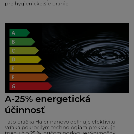
pre hygienickejšie pranie.
A-25% energetická
účinnosť
Táto práčka Haier nanovo definuje efektivitu.
Vďaka pokročilým technológiám prekračuje
triedu A o 25 %, pričom poskytuje výnimočný