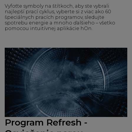
Vyfoťte symboly na štítkoch, aby ste vybrali
najlepší prací cyklus, vyberte si z viac ako 60
špeciálnych pracích programov, sledujte
spotrebu energie a mnoho ďalšieho – všetko
pomocou intuitívnej aplikácie hOn.
Program Refresh -