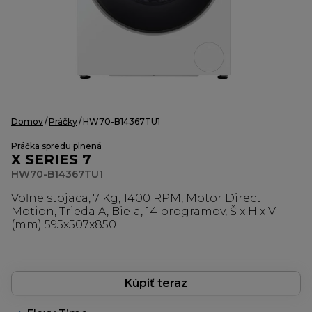
Domov
Práčky
HW70-B14367TU1
Práčka spredu plnená
X SERIES 7
HW70-B14367TU1
Voľne stojaca, 7 Kg, 1400 RPM, Motor Direct
Motion, Trieda A, Biela, 14 programov, Š x H x V
(mm) 595x507x850
Kúpiť teraz