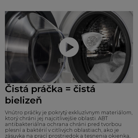
Prehrať video
Čistá práčka = čistá
bielizeň
Vnútro práčky je pokrytý exkluzívnym materiálom,
ktorý chráni jej najcitlivejšie oblasti. ABT
antibakteriálna ochrana chráni pred tvorbou
plesní a baktérií v citlivých oblastiach, ako je
zásuvka na prací prostriedok a tesnenia okienka,