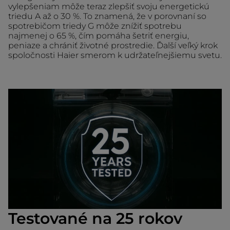
vylepšeniam môže teraz zlepšiť svoju energetickú
triedu A až o 30 %. To znamená, že v porovnaní so
spotrebičom triedy G môže znížiť spotrebu
najmenej o 65 %, čím pomáha šetriť energiu,
peniaze a chrániť životné prostredie. Ďalší veľký krok
spoločnosti Haier smerom k udržateľnejšiemu svetu.
Testované na 25 rokov