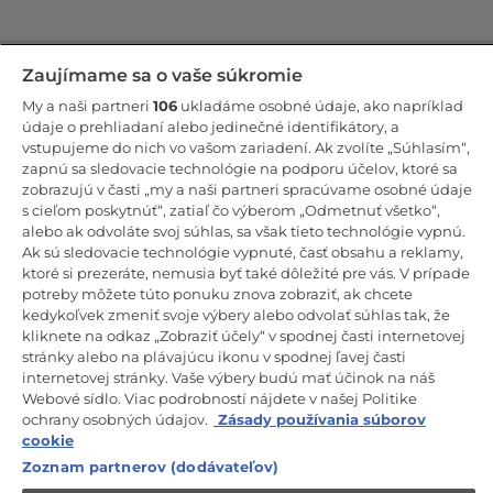
Zostaňte v kontakte!
Zaujímame sa o vaše súkromie
My a naši partneri
106
ukladáme osobné údaje, ako napríklad
Odoberajte náš newsletter
údaje o prehliadaní alebo jedinečné identifikátory, a
vstupujeme do nich vo vašom zariadení. Ak zvolíte „Súhlasím“,
zapnú sa sledovacie technológie na podporu účelov, ktoré sa
zobrazujú v časti „my a naši partneri spracúvame osobné údaje
s cieľom poskytnúť“, zatiaľ čo výberom „Odmetnuť všetko“,
alebo ak odvoláte svoj súhlas, sa však tieto technológie vypnú.
CANDY HOOVER GROUP S.r.I. – Jednoosobová spol. s r.o. –
PRÁVNE SÍDLO SPOLOČNOSTI: Via Comolli, 57 – 20861 Brugherio
Ak sú sledovacie technológie vypnuté, časť obsahu a reklamy,
(MB) – Taliansko – ADMINISTRATÍVNE SÍDLA: Via Privata Eden
ktoré si prezeráte, nemusia byť také dôležité pre vás. V prípade
Fumagalli snc – 20861 Brugherio (MB) a Via Trento č. 20/A-22 –
potreby môžete túto ponuku znova zobraziť, ak chcete
20871 Vimercate (MB) – Taliansko – Tel.: +39.039.2086.1 – Fax:
+39.039.2086.237 – Základné imanie 35 000 000,00 € plne splatené
kedykoľvek zmeniť svoje výbery alebo odvolať súhlas tak, že
– Daňové identifikačné číslo a číslo zápisu v obchodnom registri
kliknete na odkaz „Zobraziť účely“ v spodnej časti internetovej
Miláno-Monza-Brianza-Lodi 04666310158 – DIČ 00786860965 –
stránky alebo na plávajúcu ikonu v spodnej ľavej časti
Identifikačné číslo obchodnej jednotky: MB-1033934 – Oprávnenie IT
internetovej stránky. Vaše výbery budú mať účinok na náš
AEOF 211870 – Činnosť spoločnosti riadi a koordinuje spoločnosť
Candy S.p.A.
Webové sídlo. Viac podrobností nájdete v našej Politike
ochrany osobných údajov.
Zásady používania súborov
SK / Slovensko
cookie
Zoznam partnerov (dodávateľov)