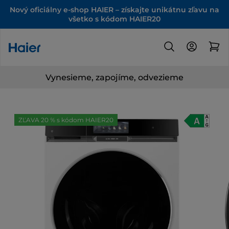
Nový oficiálny e-shop HAIER – získajte unikátnu zľavu na
všetko s kódom HAIER20
Vynesieme, zapojíme, odvezieme
ZĽAVA 20 % s kódom HAIER20