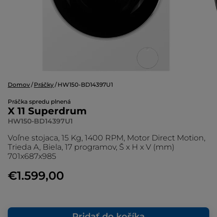
Domov
Práčky
HW150-BD14397U1
Práčka spredu plnená
X 11 Superdrum
HW150-BD14397U1
Voľne stojaca, 15 Kg, 1400 RPM, Motor Direct Motion,
Trieda A, Biela, 17 programov, Š x H x V (mm)
701x687x985
€1.599,00
Pridať do košíka