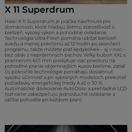
X 11 Superdrum
Haier X 11 Superdrum je práčka navrhnutá pre
domácnosti, ktoré hľadajú šetrnú starostlivosť o
bielizeň, vysoký výkon a pohodlné ovládanie.
Technológia Ultra Fresh pomáha udržať bielizeň
sviežu a menej pokrčenú až 12 hodín po skončení
programu, takže môžete prať kedykoľvek – aj v noci –
bez obáv z nepríjemných pachov. Veľký bubon XXL s
priemerom 601 mm poskytuje viac priestoru na
pohodlné pranie objemnejších kusov bielizne, zatiaľ
čo pokročilé technológie pomáhajú dosiahnuť
vysokú účinnosť a pri vybraných modeloch prekonať
požiadavky energetickej triedy A až o 30 %.
Automatické dávkovanie AutoDose a prehľadné LCD
rozhranie zabezpečujú jednoduché ovládanie a
väčšie pohodlie pri každom praní.