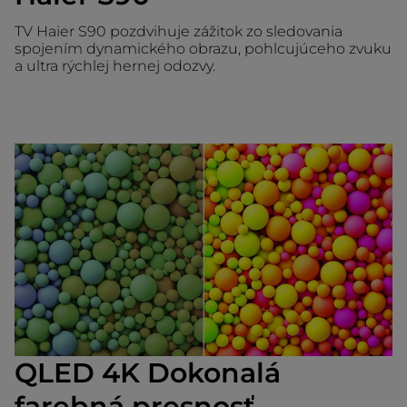
TV Haier S90 pozdvihuje zážitok zo sledovania
spojením dynamického obrazu, pohlcujúceho zvuku
a ultra rýchlej hernej odozvy.
QLED 4K Dokonalá
farebná presnosť