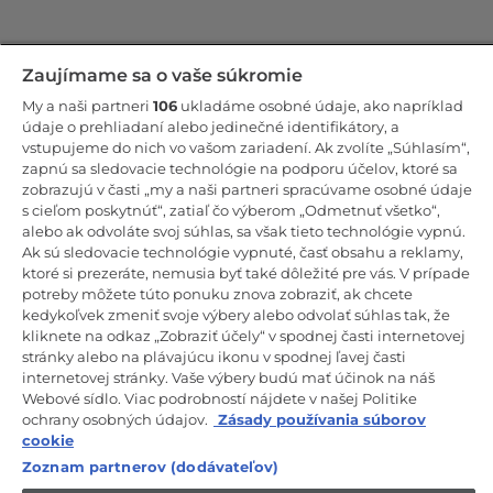
Zostaňte v kontakte!
Zaujímame sa o vaše súkromie
My a naši partneri
106
ukladáme osobné údaje, ako napríklad
Odoberajte náš newsletter
údaje o prehliadaní alebo jedinečné identifikátory, a
vstupujeme do nich vo vašom zariadení. Ak zvolíte „Súhlasím“,
zapnú sa sledovacie technológie na podporu účelov, ktoré sa
zobrazujú v časti „my a naši partneri spracúvame osobné údaje
s cieľom poskytnúť“, zatiaľ čo výberom „Odmetnuť všetko“,
alebo ak odvoláte svoj súhlas, sa však tieto technológie vypnú.
CANDY HOOVER GROUP S.r.I. – Jednoosobová spol. s r.o. –
PRÁVNE SÍDLO SPOLOČNOSTI: Via Comolli, 57 – 20861 Brugherio
Ak sú sledovacie technológie vypnuté, časť obsahu a reklamy,
(MB) – Taliansko – ADMINISTRATÍVNE SÍDLA: Via Privata Eden
ktoré si prezeráte, nemusia byť také dôležité pre vás. V prípade
Fumagalli snc – 20861 Brugherio (MB) a Via Trento č. 20/A-22 –
potreby môžete túto ponuku znova zobraziť, ak chcete
20871 Vimercate (MB) – Taliansko – Tel.: +39.039.2086.1 – Fax:
+39.039.2086.237 – Základné imanie 35 000 000,00 € plne splatené
kedykoľvek zmeniť svoje výbery alebo odvolať súhlas tak, že
– Daňové identifikačné číslo a číslo zápisu v obchodnom registri
kliknete na odkaz „Zobraziť účely“ v spodnej časti internetovej
Miláno-Monza-Brianza-Lodi 04666310158 – DIČ 00786860965 –
stránky alebo na plávajúcu ikonu v spodnej ľavej časti
Identifikačné číslo obchodnej jednotky: MB-1033934 – Oprávnenie IT
internetovej stránky. Vaše výbery budú mať účinok na náš
AEOF 211870 – Činnosť spoločnosti riadi a koordinuje spoločnosť
Candy S.p.A.
Webové sídlo. Viac podrobností nájdete v našej Politike
ochrany osobných údajov.
Zásady používania súborov
SK / Slovensko
cookie
Zoznam partnerov (dodávateľov)