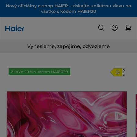
Nový oficiálny e-shop HAIER – získajte unikátnu zľavu na
všetko s kódom HAIER20
Vynesieme, zapojíme, odvezieme
ZĽAVA 20 % s kódom HAIER20