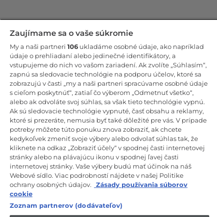
Zostaňte v kontakte!
Zaujímame sa o vaše súkromie
My a naši partneri
106
ukladáme osobné údaje, ako napríklad
Odoberajte náš newsletter
údaje o prehliadaní alebo jedinečné identifikátory, a
vstupujeme do nich vo vašom zariadení. Ak zvolíte „Súhlasím“,
zapnú sa sledovacie technológie na podporu účelov, ktoré sa
zobrazujú v časti „my a naši partneri spracúvame osobné údaje
s cieľom poskytnúť“, zatiaľ čo výberom „Odmetnuť všetko“,
alebo ak odvoláte svoj súhlas, sa však tieto technológie vypnú.
CANDY HOOVER GROUP S.r.I. – Jednoosobová spol. s r.o. –
PRÁVNE SÍDLO SPOLOČNOSTI: Via Comolli, 57 – 20861 Brugherio
Ak sú sledovacie technológie vypnuté, časť obsahu a reklamy,
(MB) – Taliansko – ADMINISTRATÍVNE SÍDLA: Via Privata Eden
ktoré si prezeráte, nemusia byť také dôležité pre vás. V prípade
Fumagalli snc – 20861 Brugherio (MB) a Via Trento č. 20/A-22 –
potreby môžete túto ponuku znova zobraziť, ak chcete
20871 Vimercate (MB) – Taliansko – Tel.: +39.039.2086.1 – Fax:
+39.039.2086.237 – Základné imanie 35 000 000,00 € plne splatené
kedykoľvek zmeniť svoje výbery alebo odvolať súhlas tak, že
– Daňové identifikačné číslo a číslo zápisu v obchodnom registri
kliknete na odkaz „Zobraziť účely“ v spodnej časti internetovej
Miláno-Monza-Brianza-Lodi 04666310158 – DIČ 00786860965 –
stránky alebo na plávajúcu ikonu v spodnej ľavej časti
Identifikačné číslo obchodnej jednotky: MB-1033934 – Oprávnenie IT
internetovej stránky. Vaše výbery budú mať účinok na náš
AEOF 211870 – Činnosť spoločnosti riadi a koordinuje spoločnosť
Candy S.p.A.
Webové sídlo. Viac podrobností nájdete v našej Politike
ochrany osobných údajov.
Zásady používania súborov
SK / Slovensko
cookie
Zoznam partnerov (dodávateľov)