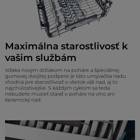
Maximálna starostlivosť k
vašim službám
Vďaka novým držiakom na poháre a špeciálnej
gumovej dvojitej podpere je táto umývačka riadu
vhodná pre starostlivosť o všetok váš riad, aj to
najchúlostivejšie. S každým cyklom sa teda
nebudete musieť starať o poháre na víno ani
keramický riad.